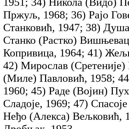
1951; 34) Никола (Видо) По
Пржуљ, 1968; 36) Рајо Гове
Станковић, 1947; 38) Душа
Станко (Растко) Вишњевац,
Копривица, 1964; 41) Жељ
42) Мирослав (Сретеније)
(Миле) Павловић, 1958; 4
1960; 45) Раде (Војин) Пух
Сладоје, 1969; 47) Спасоје
Неђо (Алекса) Вељковић, 
Дробњак, 1953.