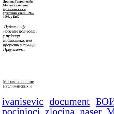
Драгана Гавриловић:
Масовни злочини
муслиманских и
хрватских снага 1992–
1995. у БиХ
Публикацију
можете погледати
у рубрици
Библиотека, или
преузети у секцији
Преузимање.
Масовни злочини
муслиманских и
хрватских снага
1992–1995. у БиХ
ivanisevic
document
БО
pocinioci zlocina
naser
М