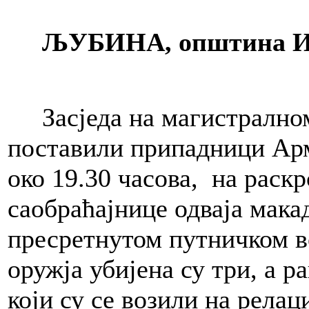
ЉУБИНА, општина И
Засједа на магистралном п
поставили припадници Арми
око 19.30 часова, на раскр
саобраћајнице одваја мака
пресретнутом путничком во
оружја убијена су три, а 
који су се возили на рела