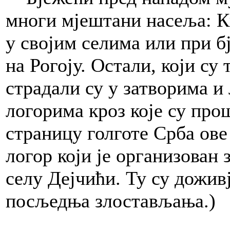
многи мјештани насеља: Ки
у својим селима или при б
на Рогоју. Остали, који с
страдали су у затворима и
логорима кроз које су пр
страницу голготе Срба ове
логор који је организован 
селу Дејчићи. Ту су доживј
посљедња злостављања.)