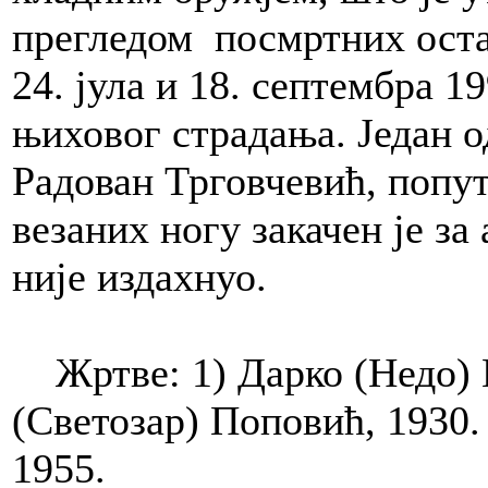
прегледом посмртних оста
24. јула и 18. септембра 1
њиховог страдања. Један 
Радован Трговчевић, попу
везаних ногу закачен је з
није издахнуо.
Жртве: 1) Дарко (Недо) П
(Светозар) Поповић, 1930. 
1955.