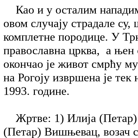
Као и у осталим нападима
овом случају страдале су, 
комплетне породице. У Трн
православна црква, а ње
окончао је живот смрћу му
на Рогоју извршена је тек 
1993. године.
Жртве: 1) Илија (Петар) 
(Петар) Вишњевац, возач с