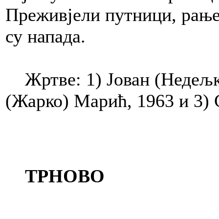
Преживјели путници, рањен
су напада.
Жртве: 1) Јован (Недељко
(Жарко) Марић, 1963 и 3)
ТРНОВО