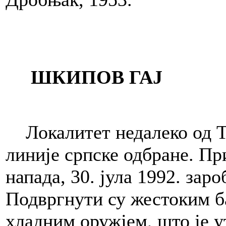
ШКИПОВ ГАЈ
Локалитет недалеко од Тр
линије српске одбране. Пр
напада, 30. јула 1992. зар
Подвргнути су жестоким б
хладним оружјем, што је 