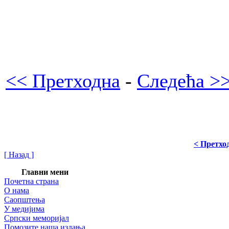
<< Претходна
-
Следећа >
< Претхо
[ Назад ]
Главни мени
Почетна страна
О нама
Саопштења
У медијима
Српски меморијал
Помозите наша издања