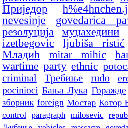
Приједор
h%e4hnchen.j
nevesinje
govedarica pa
резолуција
муџахедини
izetbegovic
ljubiša ristić
Младић
mitar mihic
ba
wartime
party
ethnic
potoc
criminal
Требиње
rudo
er
pocinioci
Бања Лука
Горажде
зборник
foreign
Мостар
Котор 
control
paragraph
milosevic
repub
Љубиње
vehicles
massacre
goveda