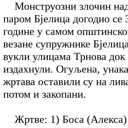
Монструозни злочин над 
паром Бјелица догодио се 3
године у самом општинском
везане супружнике Бјелица
вукли улицама Трнова док
издахнули. Огуљена, унак
жртава оставили су на лив
потом и закопани.
Жртве: 1) Боса (Алекса) 