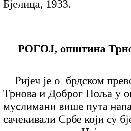
Бјелица, 1933.
РОГОЈ, општина Трнов
Ријеч је о брдском превој
Трнова и Доброг Поља у о
муслимани више пута напад
сачекивали Србе који су б