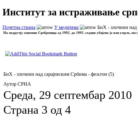
Институт за истраживање срп
Почетна страна
У медијима
БиХ - злочини над 
На подручју општине Сребреница од 1992. до 1995. године убијено је или умрло, пос
БиХ - злочини над сарајевским Србима - фељтон (5)
Аутор СРНА
Среда, 29 септембар 2010
Страна 3 од 4