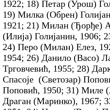
1922; 18) Петар (Урош) Го
19) Милка (Обрен) Голијан
1921; 21) Милан (Ђорђе) А
(Илија) Голијанин, 1906; 2
24) Перо (Милан) Елез, 19
1954; 26) Данило (Васо) Л
Трговчевић, 1955; 28) Дар
Спасоје (Светозар) Попови
Поповић, 1950; 31) Миле 
Драган (Маринко), 1967; 3