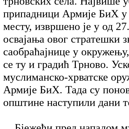
трновских села. Највише у
припадници Армије БиХ у 
месту, извршено је у од 27.
освајања овог стратешки з
саобраћајнице у окружењу
се ту и градић Трново. Ус
муслиманско-хрватске ору
Армије БиХ. Тада су понов
општине наступили дани т
Бјежећи пред нападом мус