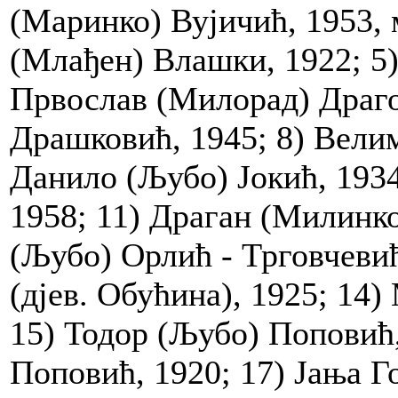
(Маринко) Вујичић, 1953,
(Млађен) Влашки, 1922; 5)
Првослав (Милорад) Драгов
Драшковић, 1945; 8) Велим
Данило (Љубо) Јокић, 1934
1958; 11) Драган (Милинко
(Љубо) Орлић - Трговчевић
(дјев. Обућина), 1925; 14
15) Тодор (Љубо) Поповић,
Поповић, 1920; 17) Јања Г