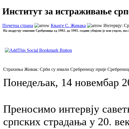
Институт за истраживање срп
Почетна страна
Књиге С. Живака
Интервју: Ср
На подручју општине Сребреница од 1992. до 1995. године убијено је или умрло, пос
Страхиња Живак: Срби су имали Сребреницу прије Сребрени
Понедељак, 14 новембар 2
Преносимо интервју савет
српских страдања у 20. ве