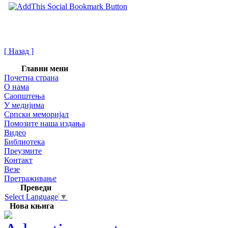
[ Назад ]
Главни мени
Почетна страна
О нама
Саопштења
У медијима
Српски меморијал
Помозите наша издања
Видео
Библиотека
Преузмите
Контакт
Везе
Претраживање
Преведи
Select Language
▼
Нова књига