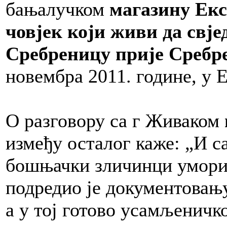
бањалучком
магазину Ек
човјек који живи да свје
Сребреницу прије Сребр
новембра 2011. године, у 
О разговору са г Живаком
између осталог каже: „И с
бошњачки зличинци уморил
подредио је документовањ
а у тој готово усамљеничк