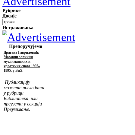
Рубрике
Досије
Истраживања
Препоручујемо
Драгана Гавриловић:
Масовни злочини
муслиманских и
хрватских снага 1992–
1995. у БиХ
Публикацију
можете погледати
у рубрици
Библиотека, или
преузети у секцији
Преузимање.