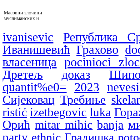
Масовни злочини
муслиманских и
хрватских снага
1992–1995. у БиХ
ivanisevic
Република Ср
Иванишевић
Грахово
do
власеница
pocinioci zloc
Дретељ
доказ
Шипо
quantit%e0=
2023
nevesi
Сијековац
Требиње
skela
ristić
izetbegovic
luka
Гора
Орић
mitar mihic
banja
м
party
ethnic
Градишка
poto