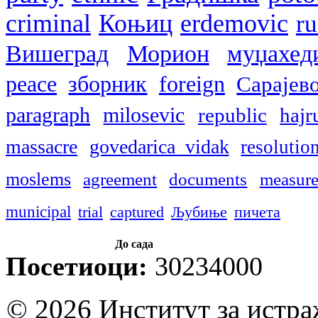
criminal
Коњиц
erdemovic
r
Вишеград
Морион
муџахед
peace
зборник
foreign
Сарајев
paragraph
milosevic
republic
hajr
massacre
govedarica vidak
resolutio
moslems
agreement
documents
measure
municipal
trial
captured
Љубиње
пичета
До сада
Посетиоци:
30234000
© 2026 Институт за истр