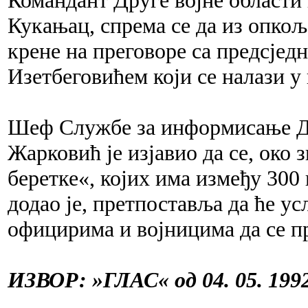
Кукањац, спрема се да из опкољ
крене на преговоре са предсје
Изетбеговићем који се налази у
Шеф Службе за информисање Др
Жарковић је изјавио да се, око
беретке«, којих има између 300 
додао је, претпоставља да ће ус
официрима и војницима да се пр
ИЗВОР: »ГЛАС« од 04. 05. 1992