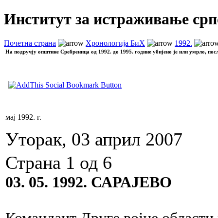
Институт за истраживање срп
Почетна страна
Хронологија БиХ
1992.
На подручју општине Сребреница од 1992. до 1995. године убијено је или умрло, пос
мај 1992. г.
Уторак, 03 април 2007
Страна 1 од 6
03. 05. 1992. САРАЈЕВО
Командант Друге војне области