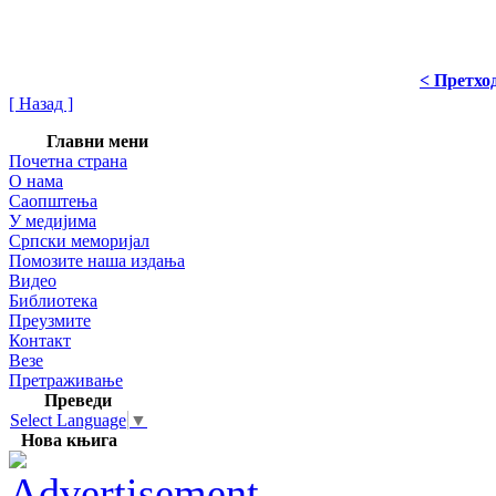
< Претхо
[ Назад ]
Главни мени
Почетна страна
О нама
Саопштења
У медијима
Српски меморијал
Помозите наша издања
Видео
Библиотека
Преузмите
Контакт
Везе
Претраживање
Преведи
Select Language
▼
Нова књига