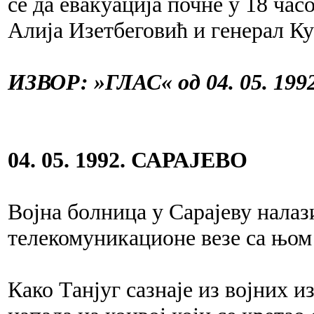
се да евакуација почне у 18 час
Алија Изетбеговић и генерал К
ИЗВОР: »ГЛАС« од 04. 05. 1992
04. 05. 1992. САРАЈЕВО
Војна болница у Сарајеву налаз
телекомуникационе везе са њом
Како Танјуг сазнаје из војних и