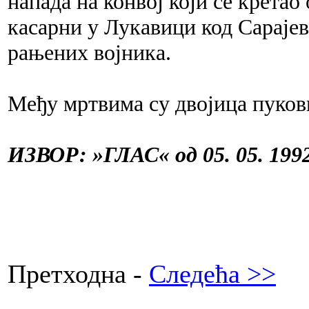
напада на конвој који се кретао
касарни у Лукавици код Сараје
рањених војника.
Међу мртвима су двојица пуковн
ИЗВОР: »ГЛАС« од 05. 05. 1992
Претходна -
Следећа >>