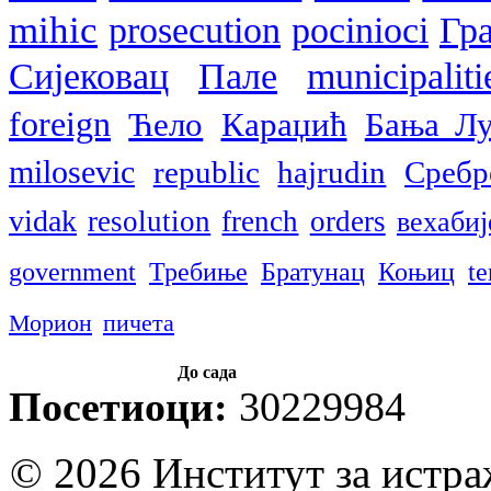
mihic
prosecution
pocinioci
Гр
Сијековац
Пале
municipaliti
foreign
Ћело
Караџић
Бања Лу
milosevic
republic
hajrudin
Сребр
vidak
resolution
french
orders
вехабиј
government
Требиње
Братунац
Коњиц
te
Морион
пичета
До сада
Посетиоци:
30229984
© 2026 Институт за истр