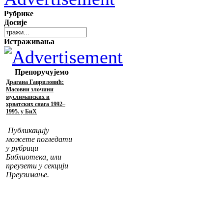
Рубрике
Досије
Истраживања
Препоручујемо
Драгана Гавриловић:
Масовни злочини
муслиманских и
хрватских снага 1992–
1995. у БиХ
Публикацију
можете погледати
у рубрици
Библиотека, или
преузети у секцији
Преузимање.