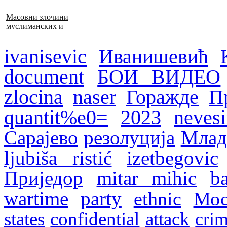
Масовни злочини
муслиманских и
хрватских снага
1992–1995. у БиХ
ivanisevic
Иванишевић
document
БОИ ВИДЕО
zlocina
naser
Горажде
П
quantit%e0=
2023
nevesi
Сарајево
резолуција
Млад
ljubiša ristić
izetbegovic
Приједор
mitar mihic
b
wartime
party
ethnic
Мос
states
confidential
attack
crim