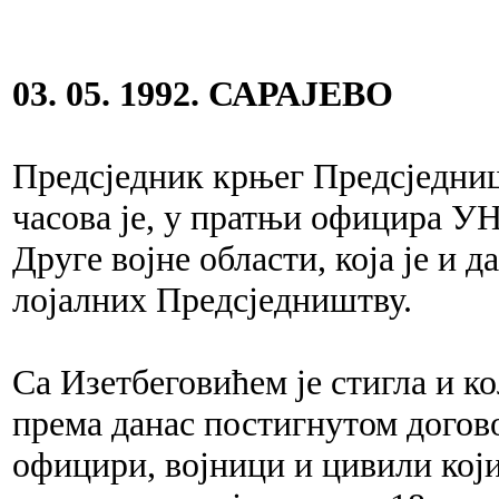
03. 05. 1992. САРАЈЕВО
Предсједник крњег Предсједниш
часова је, у пратњи официра У
Друге војне области, која је и
лојалних Предсједништву.
Са Изетбеговићем је стигла и ко
према данас постигнутом догово
официри, војници и цивили који