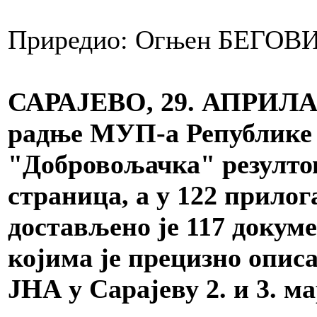
Приредио: Огњен БЕГОВ
САРАЈЕВО, 29. АПРИЛА 
радње МУП-а Републике 
"Добровољачка" резултов
страница, а у 122 прилог
достављено је 117 докуме
којима је прецизно опис
ЈНА у Сарајеву 2. и 3. ма