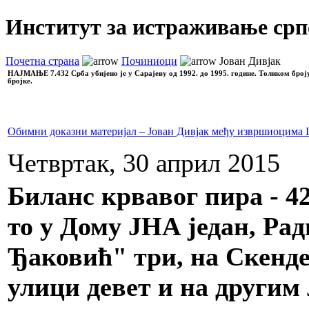
Институт за истраживање срп
Почетна страна
Починиоци
Јован Дивјак
НАЈМАЊЕ
7.432 Срба убијено је у Сарајеву од 1992. до 1995. године. Толиком број
бројке.
Обимни доказни материјал – Јован Дивјак међу извршиоцима I
Четвртак, 30 април 2015
Биланс крвавог пира - 42
то у Дому ЈНА један, Ра
Ђаковић" три, на Скенде
улици девет и на другим 