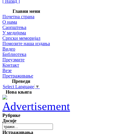
[ Назад ]
Главни мени
Почетна страна
О нама
Саопштења
У медијима
Српски меморијал
Помозите наша издања
Видео
Библиотека
Преузмите
Контакт
Везе
Претраживање
Преведи
Select Language
▼
Нова књига
Рубрике
Досије
Истраживања