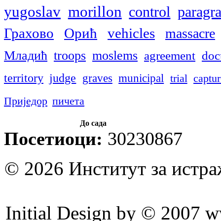
yugoslav
morillon
control
paragr
Грахово
Орић
vehicles
massacre
Младић
troops
moslems
agreement
doc
territory
judge
graves
municipal
trial
captu
Приједор
пичета
До сада
Посетиоци:
30230867
© 2026 Институт за истр
Initial Design by © 2007 