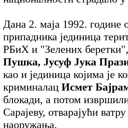
Дана 2. маја 1992. године 
припадника јединица терит
РБиХ и "Зелених беретки"
Пушка, Јусуф Јука Пра
као и јединица којима је к
криминалац
Исмет Бајра
блокади, а потом извршил
Сарајеву, отварајући ватр
наоружања.