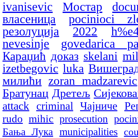
ivanisevic
Мостар
docu
власеница
pocinioci zl
резолуција
2022
h%e4
nevesinje
govedarica pa
Караџић
доказ
skelani
mil
izetbegovic
luka
Вишегра
милићи
zoran madzarevic
Братунац
Дретељ
Сијеков
attack
criminal
Чајниче
Ре
rudo
mihic
prosecution
pocin
Бања Лука
municipalities
cou