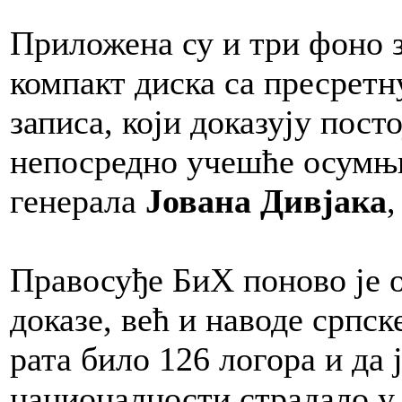
Приложена су и три фоно з
компакт диска са пресретн
записа, који доказују пост
непосредно учешће осумњи
генерала
Јована Дивјака
Правосуђе БиХ поново је о
доказе, већ и наводе српск
рата било 126 логора и да 
националности страдало у 