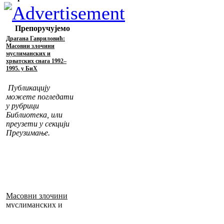
Препоручујемо
Драгана Гавриловић:
Масовни злочини
муслиманских и
хрватских снага 1992–
1995. у БиХ
Публикацију
можете погледати
у рубрици
Библиотека, или
преузети у секцији
Преузимање.
Масовни злочини
муслиманских и
хрватских снага
1992–1995. у БиХ