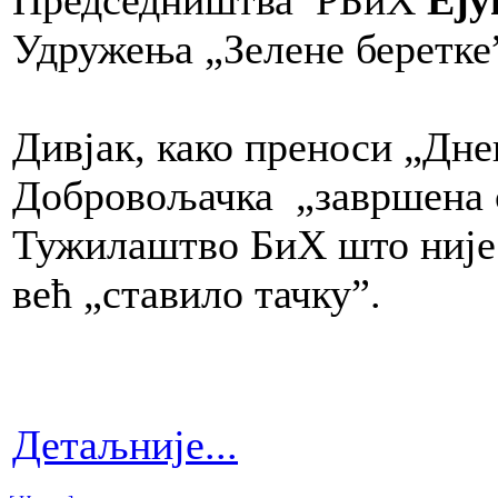
Удружења „Зелене беретк
Дивјак, како преноси „Днев
Добровољачка „завршена 
Тужилаштво БиХ што није 
већ „ставило тачку”.
Детаљније...