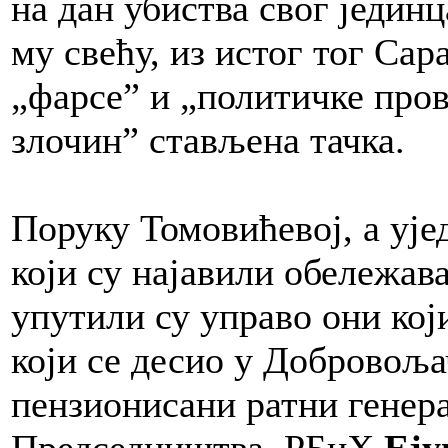
на дан убиства свог једин
му свећу, из истог тог Сара
„фарсе” и „политичке прово
злочин” стављена тачка.
Поруку Томовићевој, а уј
који су најавили обележа
упутили су управо они кој
који се десио у Добровоља
пензионисани ратни генер
Председништва РБиХ
Еју