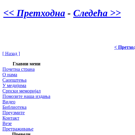
<< Претходна
-
Следећа >>
< Претхо
[ Назад ]
Главни мени
Почетна страна
О нама
Саопштења
У медијима
Српски меморијал
Помозите наша издања
Видео
Библиотека
Преузмите
Контакт
Везе
Претраживање
Преведи