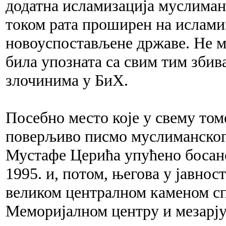
додатна исламизација муслимана
током рата проширен на исламиз
новоуспостављене државе. Не мо
била упозната са свим тим зби
злочинима у БиХ.
Посебно место које у свему то
поверљиво писмо муслиманског
Мустафе Церића упућено босанс
1995. и, потом, његова у јавно
великом централном каменом с
Меморијалном центру и мезарју