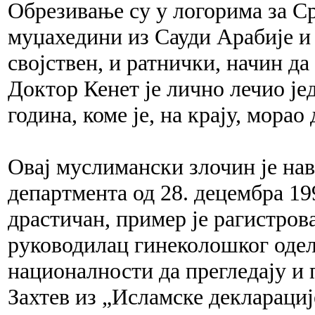
Обрезивање су у логорима за С
муџахедини из Сауди Арабије и 
својствен, и ратнички, начин д
Доктор Кенет је лично лечио је
година, коме је, на крају, мора
Овај муслимански злочин је нав
департмента од 28. децембра 19
драстичан, пример је рагистров
руководилац гинеколошког одел
националности да прегледају и 
Захтев из „Исламске декларације