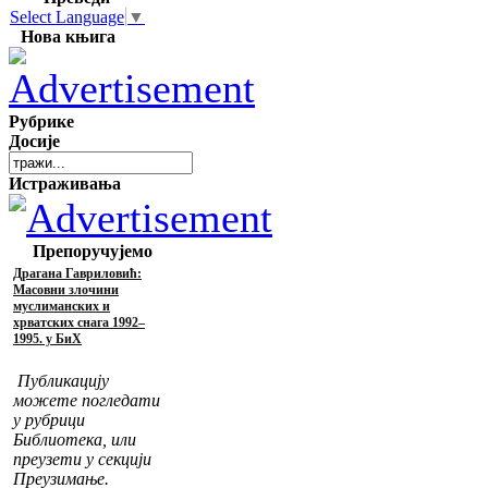
Select Language
▼
Нова књига
Рубрике
Досије
Истраживања
Препоручујемо
Драгана Гавриловић:
Масовни злочини
муслиманских и
хрватских снага 1992–
1995. у БиХ
Публикацију
можете погледати
у рубрици
Библиотека, или
преузети у секцији
Преузимање.