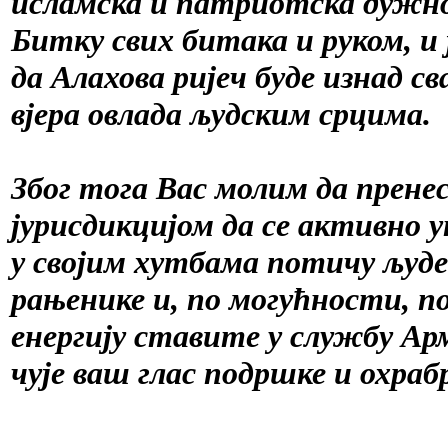
исламска и патриотска дужнос
Битку свих битака и руком, и 
да Алахова ријеч буде изнад св
вјера овлада људским срцима.
Због тога Вас молим да прене
јурисдикцијом да се активно у
у својим хутбама потичу људ
рањенике и, по могућности, по
енергију ставите у службу Арм
чује ваш глас подршке и охра