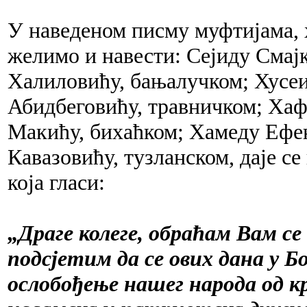
У наведеном писму муфтијама, 
желимо и навести: Сејиду Смај
Халиловићу, бањалучком; Хусеи
Абидбеговићу, травничком; Хаф
Макићу, бихаћком; Хамеду Ефен
Кавазовићу, тузланском, даје с
која гласи:
„Драге колеге, обраћам Вам се
подсјетим да се ових дана у Б
ослобођење нашег народа од кр