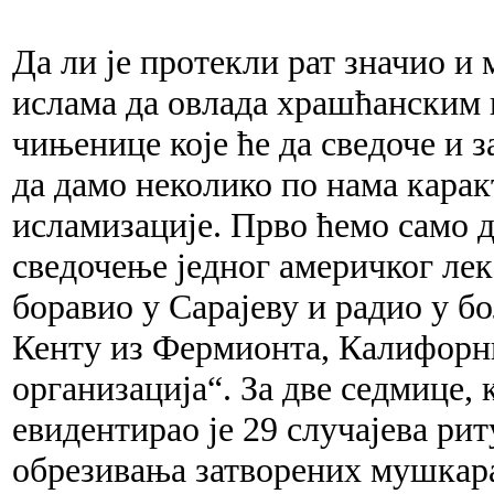
Да ли је протекли рат значио и
ислама да овлада храшћанским 
чињенице које ће да сведоче и 
да дамо неколико по нама кара
исламизације. Прво ћемо само д
сведочење једног америчког лек
боравио у Сарајеву и радио у б
Кенту из Фермионта, Калифорни
организација“. За две седмице, 
евидентирао је 29 случајева ри
обрезивања затворених мушкара