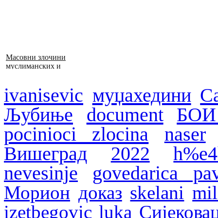
Масовни злочини
муслиманских и
хрватских снага
1992–1995. у БиХ
ivanisevic
муџахедини
С
Љубиње
document
БОИ
pocinioci zlocina
naser
Вишеград
2022
h%e4
nevesinje
govedarica pav
Морион
доказ
skelani
mil
izetbegovic
luka
Сијекова