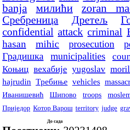
banja
милићи
zoran ma
Сребреница
Дретељ
Г
confidential
attack
criminal
hasan
mihic
prosecution
p
Градишка
municipalities
coun
Коњиц
вехабије
yugoslav
mori
hajrudin
Требиње
vehicles
massac
Иванишевић
Шипово
troops
mosle
Приједор
Котор Варош
territory
judge
gra
До сада