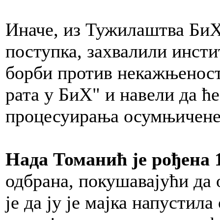
Иначе, из Тужилаштва БиХ
поступка, захвалили инст
борби против некажњеност
рата у БиХ" и навели да ћ
процесуирања осумњичене
Нада Томанић је рођена 
одбрана, покушавајући да 
је да ју је мајка напустила