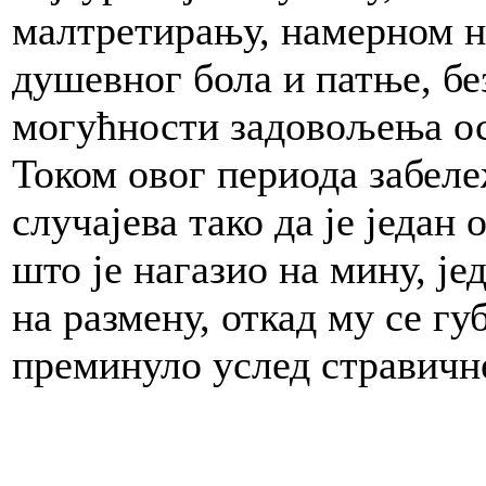
малтретирању, намерном 
душевног бола и патње, бе
могућности задовољења ос
Током овог периода забеле
случајева тако да је један
што је нагазио на мину, је
на размену, откад му се губ
преминуло услед стравичне