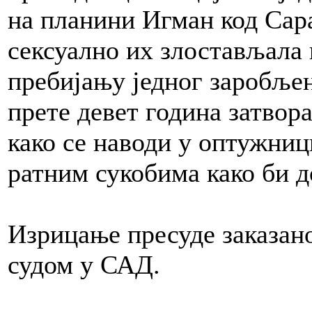
на планини Игман код Сара
сексуално их злостављала 
пребијању једног заробљен
прете девет година затвора
како се наводи у оптужниц
ратним сукобима како би 
Изрицање пресуде заказано
судом у САД.