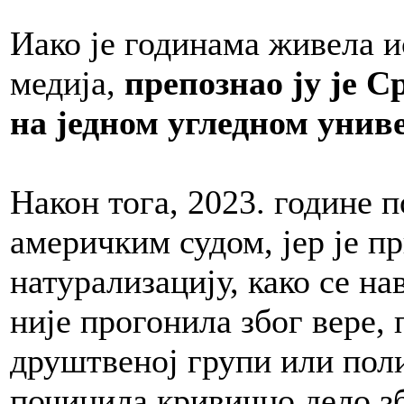
Иако је годинама живела 
медија,
препознао ју је С
на једном угледном унив
Након тога, 2023. године п
америчким судом, јер је п
натурализацију, како се на
није прогонила због вере,
друштвеној групи или пол
починила кривично дело зб