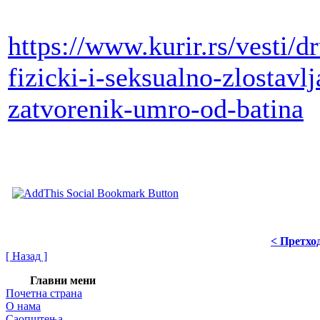
https://www.kurir.rs/vesti/
fizicki-i-seksualno-zlostavl
zatvorenik-umro-od-batina
< Претхо
[ Назад ]
Главни мени
Почетна страна
О нама
Саопштења