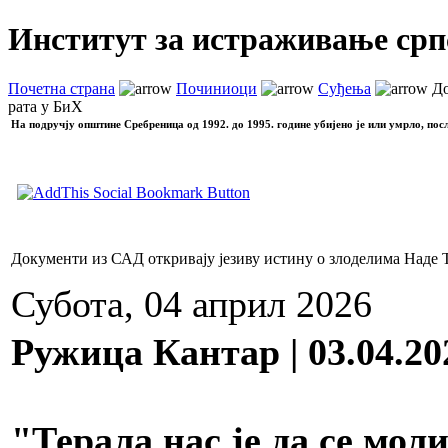
Институт за истраживање срп
Почетна страна
Починиоци
Суђења
До
рата у БиХ
На подручју општине Сребреница од 1992. до 1995. године убијено је или умрло, пос
Документи из САД откривају језиву истину о злоделима Наде 
Субота, 04 април 2026
Ружица Кантар | 03.04.20
"Терала нас је да се мол