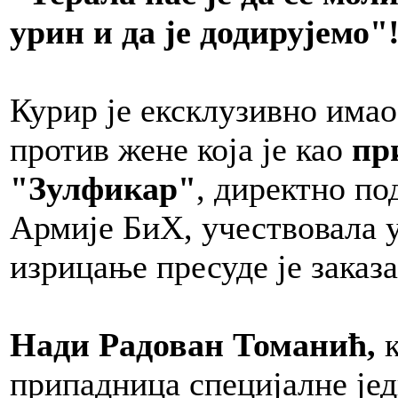
урин и да је додирујемо"
Курир је ексклузивно има
против жене која је као
пр
"Зулфикар"
, директно по
Армије БиХ, учествовала 
изрицање пресуде је заказа
Нади Радован Томанић,
припадница специјалне јед