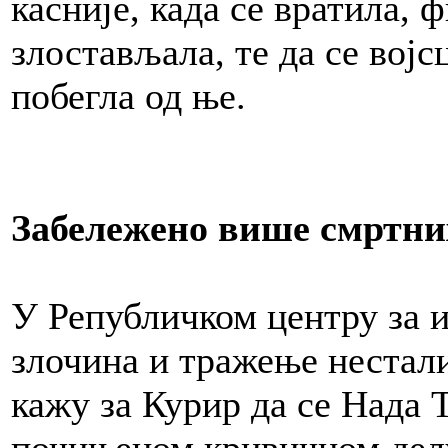
касније, када се вратила, 
злостављала, те да се вој
побегла од ње.
Забележено више смртни
У Републичком центру за 
злочина и тражење нестал
кажу за Курир да се Нада 
почињеном кривичном делу