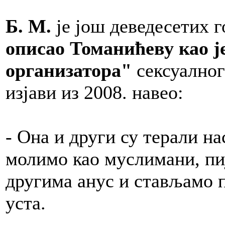
Б. М.
је још деведесетих
описао Томанићеву као ј
организатора"
сексуалног 
изјави из 2008. навео:
- Она и други су терали на
молимо као муслимани, пи
другима анус и стављамо п
уста.