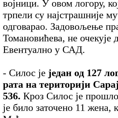
војници. У овом логору, ко
трпели су најстрашније му
одговарао. Задовољење пра
Томановићева, не очекује д
Евентуално у САД.
- Силос је
један од 127 л
рата на територији Сарај
536.
Кроз Силос је прошло
је било заточено 11 жена, 