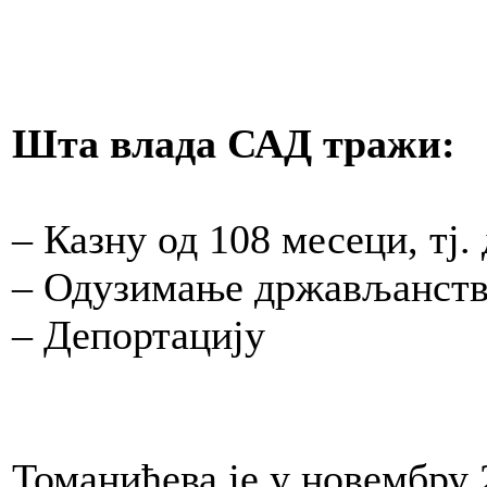
Шта влада САД тражи:
– Казну од 108 месеци, тј.
– Одузимање држављанства
– Депортацију
Томанићева је у новембру 