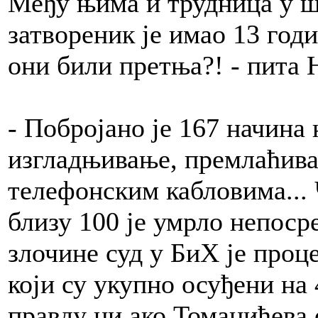
Међу њима и трудница у ш
затвореник је имао 13 годи
они били претња?! - пита 
- Побројано је 167 начина 
изгладњивање, премлаћива
телефонским кабловима... Ч
близу 100 је умрло непосре
злочине суд у БиХ је проц
који су укупно осуђени на 
правду ни ако Томанићева 