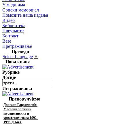
У медијима
Српски меморијал
Помозите наша издања
Видео
Библиотека
Преузмите
Контакт
Везе
Претраживање
Преведи
Select Language
▼
Нова књига
Рубрике
Досије
Истраживања
Препоручујемо
Драгана Гавриловић:
Масовни злочини
муслиманских и
хрватских снага 1992–
1995. у БиХ