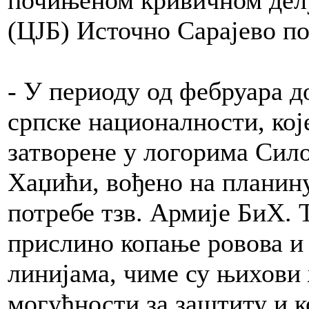
(ЦЈБ) Источно Сарајево п
- У периоду од фебруара д
српске националности, кој
затворене у логорима Сил
Хаџићи, вођено на планин
потребе тзв. Армије БиХ. 
прислино копање ровова и
линијама, чиме су њихови 
могућности за заштиту и 