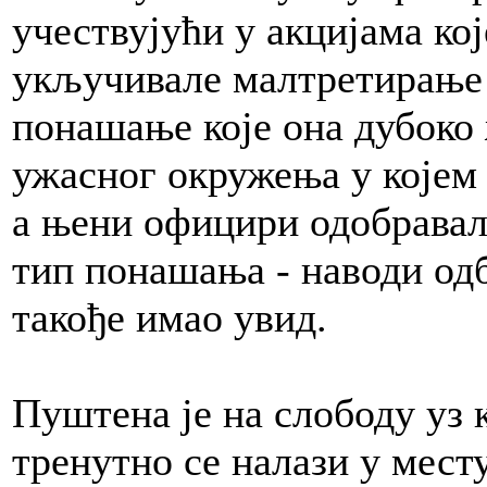
учествујући у акцијама које
укључивале малтретирање 
понашање које она дубоко 
ужасног окружења у којем 
а њени официри одобравали
тип понашања - наводи одб
такође имао увид.
Пуштена је на слободу уз к
тренутно се налази у мест