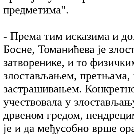
предметима".
- Према тим исказима и д
Босне, Томанићева је злос
затворенике, и то физичк
злостављањем, претњама,
застрашивањем. Конкретно,
учествовала у злостављању
дрвеном гредом, пендреци
је и да међусобно врше ора