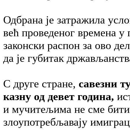
Одбрана је затражила усло
већ проведеног времена у 
законски распон за ово дел
да је губитак држављанств
С друге стране,
савезни т
казну од девет година,
ис
и мучитељима не сме бити
злоупотребљавају имигра