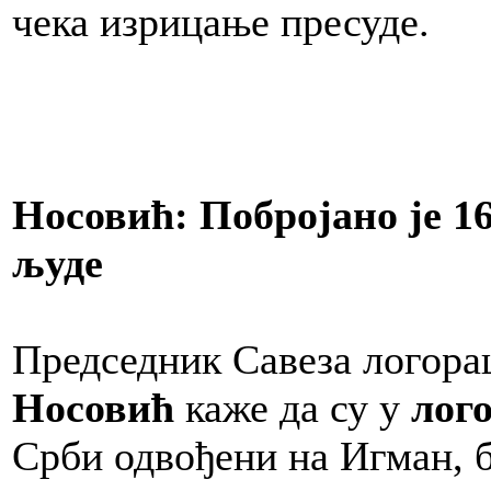
чека изрицање пресуде.
Носовић: Побројано је 16
људе
Председник Савеза логор
Носовић
каже да су у
лог
Срби одвођени на Игман, б