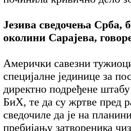
Језива сведочења Срба, 
околини Сарајева, говоре
Амерички савезни тужиоци
специјалне јединице за п
директно подређене штабу
БиХ, те да су жртве пред
сведочиле да је на планин
пребијању затвореника чи