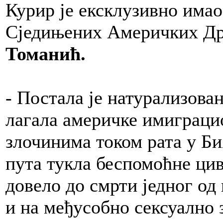
Курир је ексклузивно имао
Сједињених Америчких Д
Томанић.
- Постала је натурализов
лагала америчке имиграци
злочинима током рата у Би
пута тукла беспомоћне цив
довело до смрти једног од
и на међусобно сексуално 