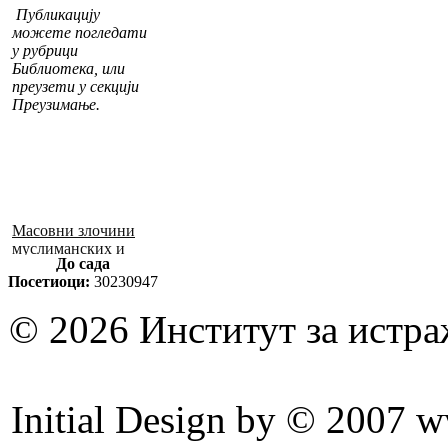
Публикацију
можете погледати
у рубрици
Библиотека, или
преузети у секцији
Преузимање.
Масовни злочини
муслиманских и
До сада
хрватских снага
Посетиоци:
30230947
1992–1995. у БиХ
© 2026 Институт за истр
Initial Design by © 2007 