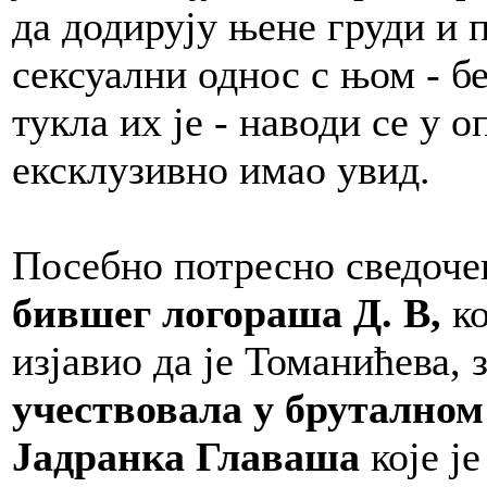
да додирују њене груди и 
сексуални однос с њом - б
тукла их је - наводи се у 
ексклузивно имао увид.
Посебно потресно сведочењ
бившег логораша Д. В,
к
изјавио да је Томанићева, 
учествовала у бруталном
Јадранка Главаша
које ј