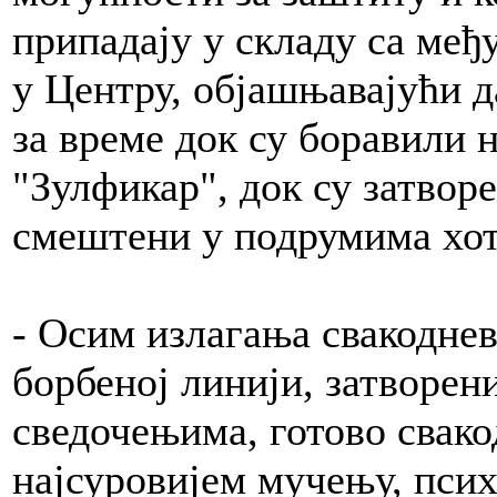
припадају у складу са међ
у Центру, објашњавајући д
за време док су боравили 
"Зулфикар", док су затвор
смештени у подрумима хот
- Осим излагања свакодне
борбеној линији, затворен
сведочењима, готово свак
најсуровијем мучењу, пси