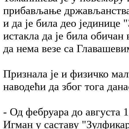
прибављање држављанства 
и да је била део јединице 
истакла да је била обичан в
да нема везе са Главашеви
Признала је и физичко мал
наводећи да због тога дана
- Од фебруара до августа 
Игман у саставу "Зулфикар