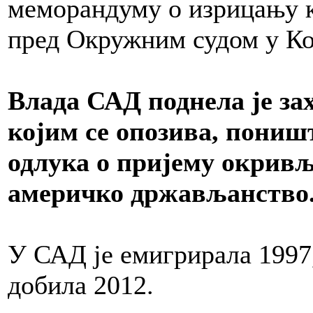
меморандуму о изрицању к
пред Окружним судом у Ко
Влада САД поднела је зах
којим се опозива, пони
одлука о пријему окрив
америчко држављанство
У САД је емигрирала 1997
добила 2012.