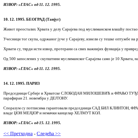
ИЗВОР: »ГЛАС« од 11. 12. 1995.
10. 12. 1995. БЕОГРАД (Танјуг)
Живот преосталих Хрвата у делу Сарајева под муслиманском влашћу постао ј
Учесници тог скупа, одржаног јуче у Сарајеву, изнели су тешке оптужбе на 
Хрвати су, тврди исти извор, протерани са свих важнијих функција у привр
Од 500 запослених у скупштини муслиманског Сарајева само је 10 Хрвата, н
ИЗВОР: »ГЛАС« од 11. 12. 1995.
14. 12. 1995. ПАРИЗ
Председници Србије и Хрватске СЛОБОДАН МИЛОШЕВИЋ и ФРАЊО ТУЂМАН и 
парафиран 21. новембра у ДЕЈТОНУ.
Споразум су потписима гарантовали председници САД БИЛ КЛИНТОН, 
владе ЏОН МЕЈЏОР и немачки канцелар ХЕЛМУТ КОЛ.
ИЗВОР: »ГЛАС« од 15. 12. 1995.
<< Претходна
-
Следећа >>