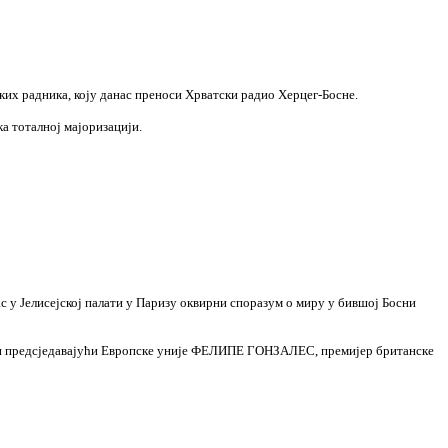
ких радника, коју данас преноси Хрватски радио Херцег-Босне.
а тоталној мајоризацији.
исејској палати у Паризу оквирни споразум о миру у бившој Босни
едсједавајући Европске уније ФЕЛИПЕ ГОНЗАЛЕС, премијер британске