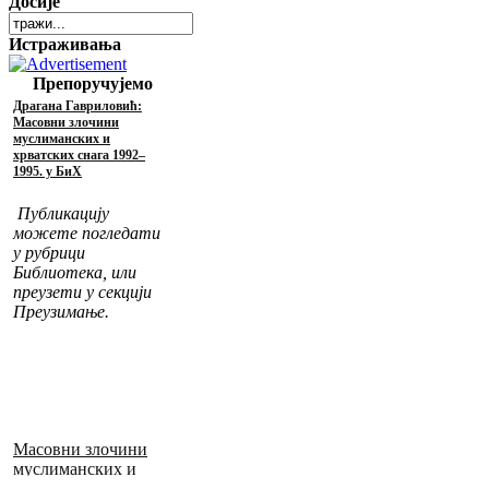
Досије
Истраживања
Препоручујемо
Драгана Гавриловић:
Масовни злочини
муслиманских и
хрватских снага 1992–
1995. у БиХ
Публикацију
можете погледати
у рубрици
Библиотека, или
преузети у секцији
Преузимање.
Масовни злочини
муслиманских и
хрватских снага