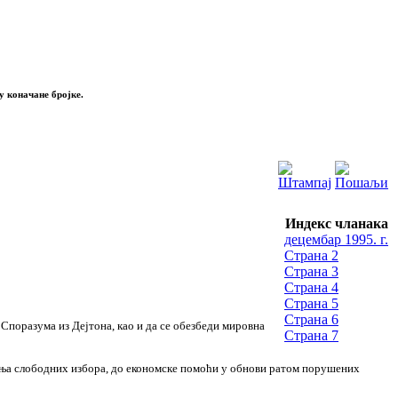
у коначане бројке.
Индекс чланака
децембар 1995. г.
Страна 2
Страна 3
Страна 4
Страна 5
Страна 6
Споразума из Дејтона, као и да се обезбеди мировна
Страна 7
ања слободних избора, до економске помоћи у обнови ратом порушених