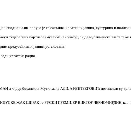
е неподношљив, порука је са састанка хрватских јавних, културних и политич
рачун федералних партнера (муслимана), указујући да муслиманска власт тежи к
едним предузећима и јавним установама.
аводи хрватски радио.
лидер босанских Муслимана АЛИЈА ИЗЕТБЕГОВИЋ потписали су данас у Јел
ФРАНЦУСКЕ ЖАК ШИРАК те РУСКИ ПРЕМИЈЕР ВИКТОР ЧЕРНОМИРДИН, као и пр