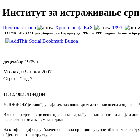
Институт за истраживање срп
Почетна страна
Хронологија БиХ
1995.
НАЈМАЊЕ
7.432 Срба убијено је у Сарајеву од 1992. до 1995. године. Толиком број
децембар 1995. г.
Уторак, 03 април 2007
Страна 5 од 7
10. 12. 1995. ЛОНДОН
У ЛОНДОНУ је синоћ, усвајањем завршног документа, завршена дводневна 
Високи представници више од 50 земаља, међународних организација и инсти
перспектиа свим њеним народима.
На конференцији су уобличени основни принципи укупне обнове Босне, од 
објеката и инфраструктуре.