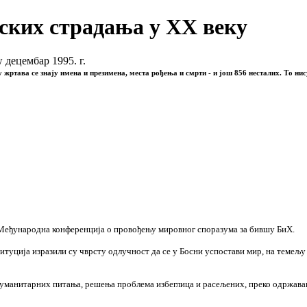
ских страдања у XX веку
децембар 1995. г.
у жртава се знају имена и презимена, места рођења и смрти - и још 856 несталих. То нис
Међународна конференција о провођењу мировног споразума за бившу БиХ.
туција изразили су чврсту одлучност да се у Босни успостави мир, на темељу 
хуманитарних питања, решења проблема избеглица и расељених, преко одржав