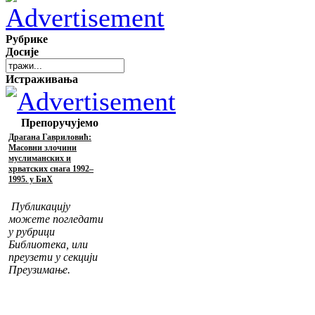
Рубрике
Досије
Истраживања
Препоручујемо
Драгана Гавриловић:
Масовни злочини
муслиманских и
хрватских снага 1992–
1995. у БиХ
Публикацију
можете погледати
у рубрици
Библиотека, или
преузети у секцији
Преузимање.