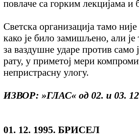
повлаче са горким лекцијама и
Светска организација тамо није
како је било замишљено, али је
за ваздушне ударе против само
рату, у приметој мери компроми
непристрасну улогу.
ИЗВОР: »ГЛАС« од 02. и 03. 12
01. 12. 1995. БРИСЕЛ