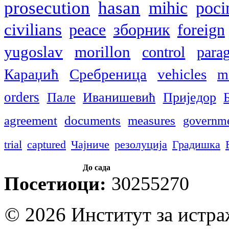
prosecution
hasan
mihic
poci
civilians
peace
зборник
foreign
yugoslav
morillon
control
para
Караџић
Сребреница
vehicles
m
orders
Пале
Иванишевић
Приједор
agreement
documents
measures
governm
trial
captured
Чајниче
резолуција
Градишка
До сада
Посетиоци:
30255270
© 2026 Институт за истр