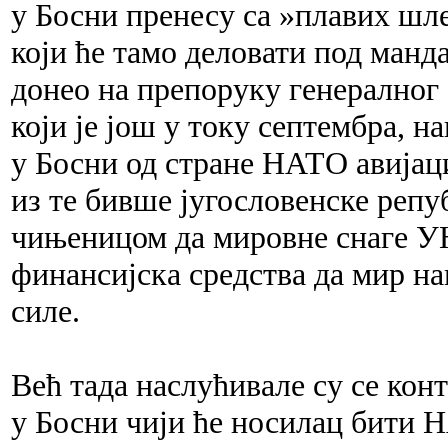
у Босни пренесу са »плавих шл
који ће тамо деловати под манд
донео на препоруку генералн
који је још у току септембра, 
у Босни од стране НАТО авија
из те бивше југословенске репу
чињеницом да мировне снаге УН
финансијска средства да мир на
силе.
Већ тада наслућивале су се 
у Босни чији ће носилац бити Н