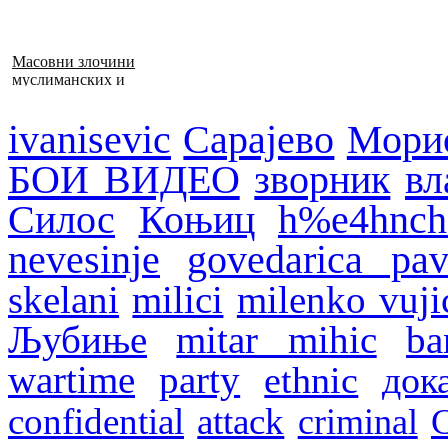
Масовни злочини
муслиманских и
хрватских снага
1992–1995. у БиХ
ivanisevic
Сарајево
Мори
БОИ ВИДЕО
зворник
вл
Силос
Коњиц
h%e4hnche
nevesinje
govedarica pav
skelani
milici
milenko vuji
Љубиње
mitar mihic
ba
wartime
party
ethnic
док
confidential
attack
criminal