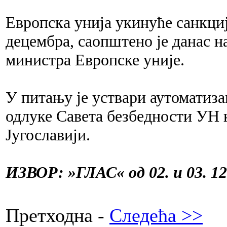
Европска унија укинуће санкциј
децембра, саопштено је данас н
министра Европске уније.
У питању је уствари аутоматиза
одлуке Савета безбедности УН к
Југославији.
ИЗВОР: »ГЛАС« од 02. и 03. 12
Претходна -
Следећа >>