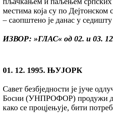
пљачкањем и паљењем српских 
местима која су по Дејтонском
– саопштено је данас у седишт
ИЗВОР: »ГЛАС« од 02. и 03. 12
01. 12. 1995. ЊУЈОРК
Савет безбједности је јуче одл
Босни (УНПРОФОР) продужи до 3
како се процјењује, бити потре