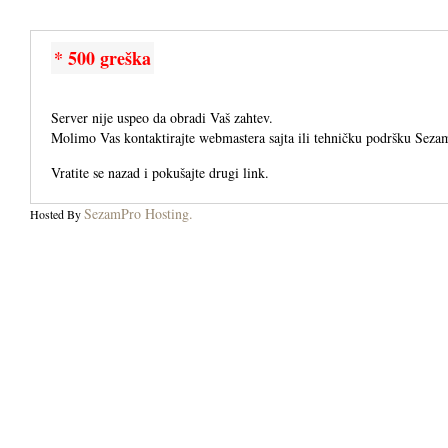
* 500 greška
Server nije uspeo da obradi Vaš zahtev.
Molimo Vas kontaktirajte webmastera sajta ili tehničku podršku Seza
Vratite se nazad i pokušajte drugi link.
SezamPro Hosting.
Hosted By