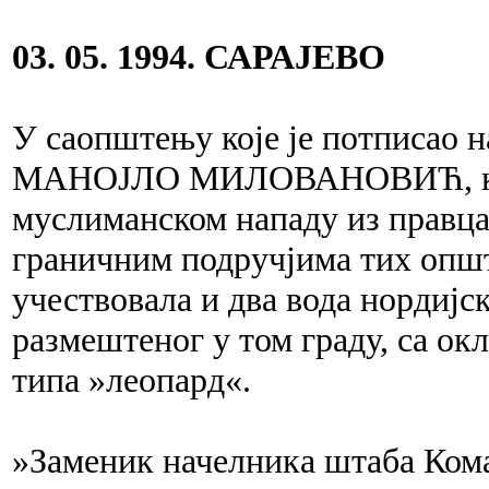
03. 05. 1994. САРАЈЕВО
У саопштењу које је потписао 
МАНОЈЛО МИЛОВАНОВИЋ, каже
муслиманском нападу из правца
граничним подручјима тих општ
учествовала и два вода норди
размештеног у том граду, са о
типа »леопард«.
»Заменик начелника штаба Ко