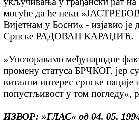
укључивања у грађански рат на
могуће да ће неки »ЈАСТРЕБОВ
Вијетнам у Босни« - изјавио је
Српске РАДОВАН КАРАЏИЋ.
»Упозоравамо међународне факт
промену статуса БРЧКОГ, јер су
витални интерес српске нације 
попустљивост у том погледу«, р
ИЗВОР: »ГЛАС« од 04. 05. 1994