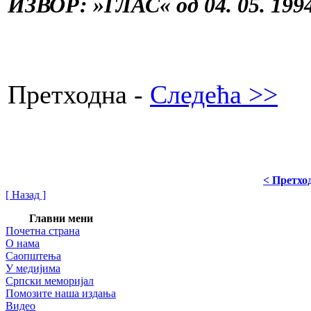
ИЗВОР: »ГЛАС« од 04. 05. 1994
Претходна -
Следећа >>
< Претхо
[ Назад ]
Главни мени
Почетна страна
О нама
Саопштења
У медијима
Српски меморијал
Помозите наша издања
Видео