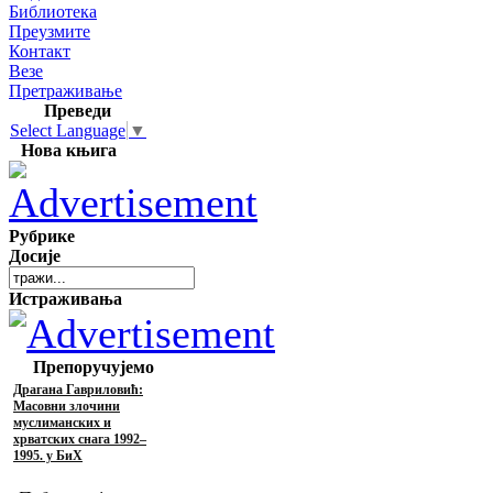
Библиотека
Преузмите
Контакт
Везе
Претраживање
Преведи
Select Language
▼
Нова књига
Рубрике
Досије
Истраживања
Препоручујемо
Драгана Гавриловић:
Масовни злочини
муслиманских и
хрватских снага 1992–
1995. у БиХ