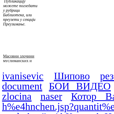
Публикацију
можете погледати
у рубрици
Библиотека, или
преузети у секцији
Преузимање.
Масовни злочини
муслиманских и
хрватских снага
1992–1995. у БиХ
ivanisevic
Шипово
ре
document
БОИ ВИДЕО
zlocina
naser
Котор В
h%e4hnchen.jsp?quantit%