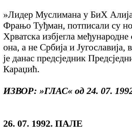
»Лидер Муслимана у БиХ Алија
Фрањо Туђман, потписали су но
Хрватска избјегла међународне са
она, а не Србија и Југославија,
је данас предсједник Предсјед
Караџић.
ИЗВОР: »ГЛАС« од 24. 07. 1992
26. 07. 1992. ПАЛЕ