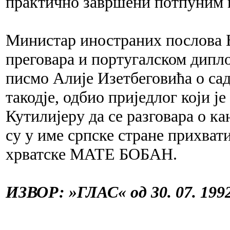
практично завршени потпуним 
Министар иностраних послова Б
преговара и португалском дипло
писмо Алије Изетбеговића о са
такодје, одбио приједлог који ј
Кутилијеру да се разговара о ка
су у име српске стране прихв
хрватске МАТЕ БОБАН.
ИЗВОР: »ГЛАС« од 30. 07. 1992