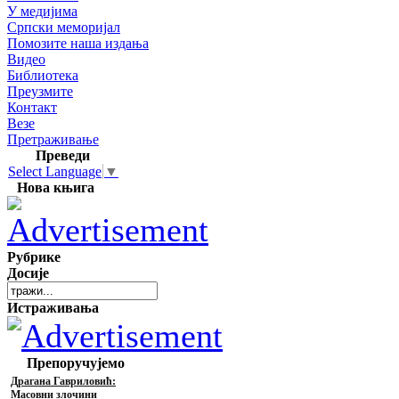
У медијима
Српски меморијал
Помозите наша издања
Видео
Библиотека
Преузмите
Контакт
Везе
Претраживање
Преведи
Select Language
▼
Нова књига
Рубрике
Досије
Истраживања
Препоручујемо
Драгана Гавриловић:
Масовни злочини