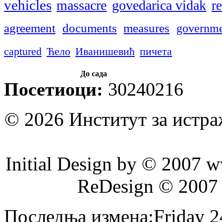
vehicles
massacre
govedarica vidak
r
agreement
documents
measures
governm
captured
Ћело
Иванишевић
пичета
До сада
Посетиоци:
30240216
© 2026 Институт за истр
Initial Design by © 2007 
ReDesign © 2007
Последња измена:Friday 24