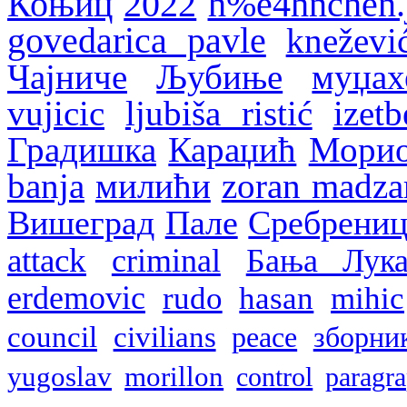
Коњиц
2022
h%e4hnchen.
govedarica pavle
kneževi
Чајниче
Љубиње
муџах
vujicic
ljubiša ristić
izet
Градишка
Караџић
Мори
banja
милићи
zoran madza
Вишеград
Пале
Сребрениц
attack
criminal
Бања Лук
erdemovic
rudo
hasan
mihic
council
civilians
peace
зборни
yugoslav
morillon
control
paragr