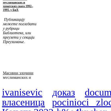
муслиманских и
хрватских снага 1992–
1995. у БиХ
Публикацију
можете погледати
у рубрици
Библиотека, или
преузети у секцији
Преузимање.
Масовни злочини
муслиманских и
хрватских снага
1992–1995. у БиХ
ivanisevic
доказ
docum
власеница
pocinioci zlo