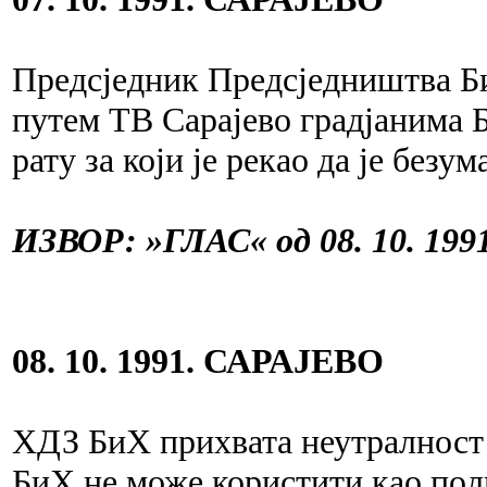
Предсједник Предсједништва Би
путем ТВ Сарајево градјанима 
рату за који је рекао да је безум
ИЗВОР: »ГЛАС« од 08. 10. 1991
08. 10. 1991. САРАЈЕВО
ХДЗ БиХ прихвата неутралност о
БиХ не може користити као поли