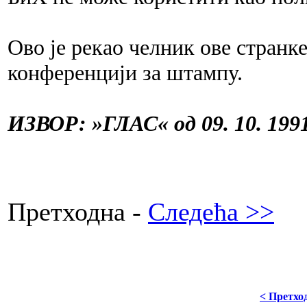
Ово је рекао челник ове странк
конференцији за штампу.
ИЗВОР: »ГЛАС« од 09. 10. 1991
Претходна -
Следећа >>
< Претхо