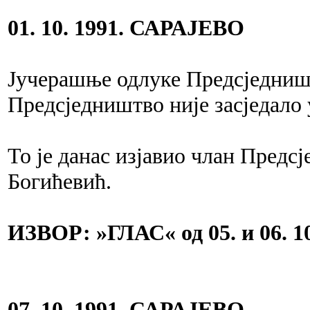
01. 10. 1991. САРАЈЕВО
Јучерашње одлуке Предсједниш
Предсједништво није засједало 
То је данас изјавио члан Пред
Богићевић.
ИЗВОР: »ГЛАС« од 05. и 06. 10
07. 10. 1991. САРАЈЕВО