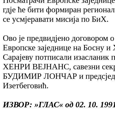
гдје ће бити формиран региона
се усмјеравати мисија по БиХ.
Ово је предвидјено договором 
Европске заједнице на Босну и Х
Сарајеву потписали изасланик п
ХЕНРИ ВЕЈНАНС, савезни секре
БУДИМИР ЛОНЧАР и предсједн
Изетбеговић.
ИЗВОР: »ГЛАС« од 02. 10. 1991