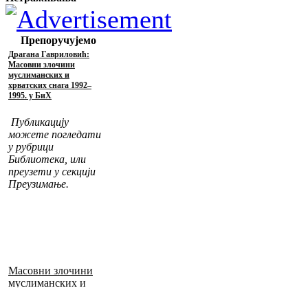
Препоручујемо
Драгана Гавриловић:
Масовни злочини
муслиманских и
хрватских снага 1992–
1995. у БиХ
Публикацију
можете погледати
у рубрици
Библиотека, или
преузети у секцији
Преузимање.
Масовни злочини
муслиманских и
хрватских снага
1992–1995. у БиХ