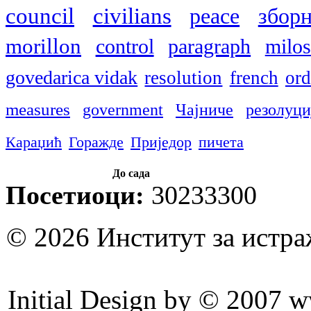
council
civilians
peace
збор
morillon
control
paragraph
milos
govedarica vidak
resolution
french
ord
measures
government
Чајниче
резолуци
Караџић
Горажде
Приједор
пичета
До сада
Посетиоци:
30233300
© 2026 Институт за истр
Initial Design by © 2007 