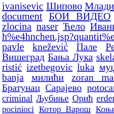
ivanisevic
Шипово
Млади
document
БОИ ВИДЕО
zlocina
naser
Ћело
Иван
h%e4hnchen.jsp?quantit%
pavle
knežević
Пале
Р
Вишеград
Бања Лука
skel
ristić
izetbegovic
luka
му
banja
милићи
zoran ma
Братунац
Сарајево
potoca
criminal
Љубиње
Орић
erde
pocinioci
Котор Варош
Коњ