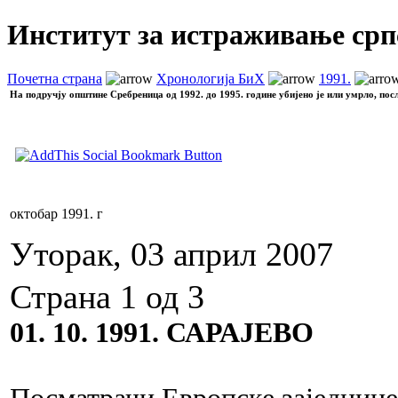
Институт за истраживање срп
Почетна страна
Хронологија БиХ
1991.
На подручју општине Сребреница од 1992. до 1995. године убијено је или умрло, пос
октобар 1991. г
Уторак, 03 април 2007
Страна 1 од 3
01. 10. 1991. САРАЈЕВО
Посматрачи Европске заједнице