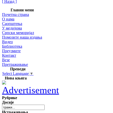
[ Назад ]
Главни мени
Почетна страна
О нама
Саопштења
У медијима
Српски меморијал
Помозите наша издања
Видео
Библиотека
Преузмите
Контакт
Везе
Претраживање
Преведи
Select Language
▼
Нова књига
Рубрике
Досије
Истраживања