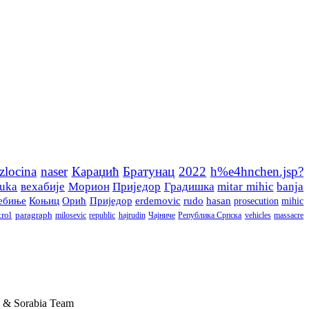
zlocina
naser
Караџић
Братунац
2022
h%e4hnchen.jsp?
luka
вехабије
Морион
Приједор
Градишка
mitar mihic
banja
ебиње
Коњиц
Орић
Приједор
erdemovic
rudo
hasan
prosecution
mihic
trol
paragraph
milosevic
republic
hajrudin
Чајниче
Република Српска
vehicles
massacre
 & Sorabia Team