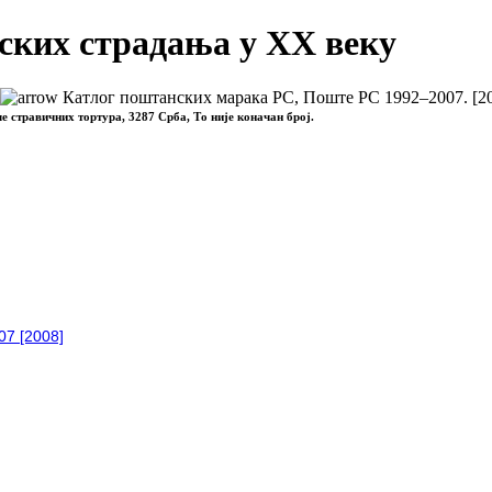
ских страдања у XX веку
Катлог поштанских марака РС, Поште РС 1992–2007. [2
ле стравичних тортура, 3287 Срба, То није коначан број.
07 [2008]