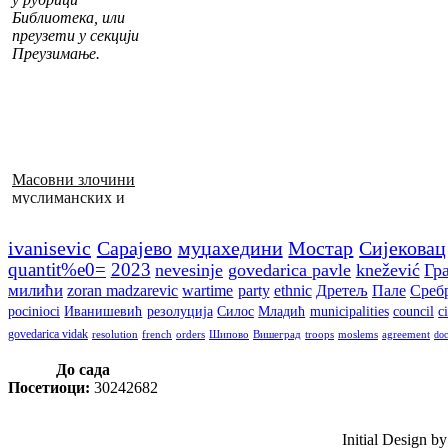
Библиотека, или
преузети у секцији
Преузимање.
Масовни злочини
муслиманских и
хрватских снага
1992–1995. у БиХ
ivanisevic
Сарајево
муџахедини
Мостар
Сијековац
quantit%e0=
2023
nevesinje
govedarica pavle
knežević
Гр
милићи
zoran madzarevic
wartime
party
ethnic
Дретељ
Пале
Среб
pocinioci
Иванишевић
резолуција
Силос
Младић
municipalities
council
c
govedarica vidak
resolution
french
orders
Шипово
Вишеград
troops
moslems
agreement
do
До сада
Посетиоци:
30242682
Initial Design