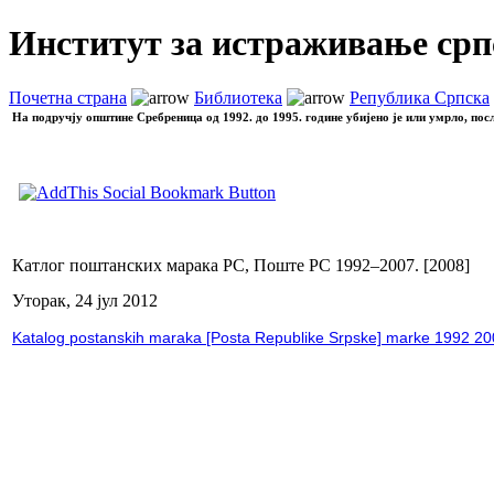
Институт за истраживање срп
Почетна страна
Библиотека
Република Српска
На подручју општине Сребреница од 1992. до 1995. године убијено је или умрло, пос
Катлог поштанских марака РС, Поште РС 1992–2007. [2008]
Уторак, 24 јул 2012
Katalog postanskih maraka [Posta Republike Srpske] marke 1992 20