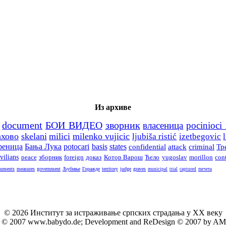
Из архиве
document
БОИ ВИДЕО
зворник
власеница
pocinioci 
ахово
skelani
milici
milenko vujicic
ljubiša ristić
izetbegovic
реница
Бања Лука
potocari
basis
states
confidential
attack
criminal
Тр
ivilians
peace
зборник
foreign
доказ
Котор Варош
Ћело
yugoslav
morillon
con
cuments
measures
government
Љубиње
Горажде
territory
judge
graves
municipal
trial
captured
пичета
© 2026 Институт за истраживање српских страдања у XX веку
 by © 2007 www.babydo.de; Development and ReDesign © 2007 by AM