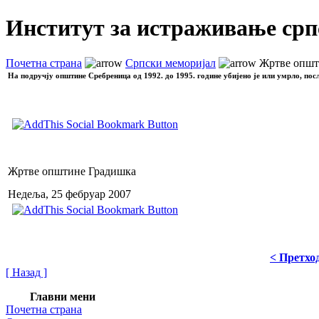
Институт за истраживање срп
Почетна страна
Српски меморијал
Жртве општ
На подручју општине Сребреница од 1992. до 1995. године убијено је или умрло, пос
Жртве општине Градишка
Недеља, 25 фебруар 2007
< Претхо
[ Назад ]
Главни мени
Почетна страна