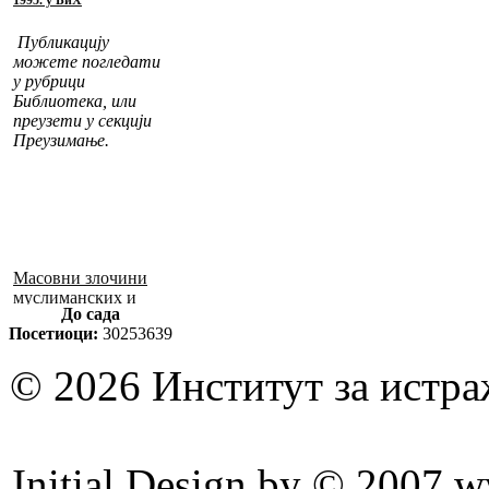
Публикацију
можете погледати
у рубрици
Библиотека, или
преузети у секцији
Преузимање.
Масовни злочини
муслиманских и
До сада
хрватских снага
Посетиоци:
30253639
1992–1995. у БиХ
© 2026 Институт за истр
Initial Design by © 2007 