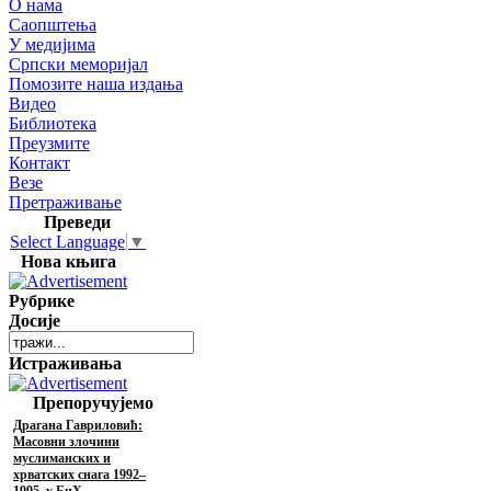
О нама
Саопштења
У медијима
Српски меморијал
Помозите наша издања
Видео
Библиотека
Преузмите
Контакт
Везе
Претраживање
Преведи
Select Language
▼
Нова књига
Рубрике
Досије
Истраживања
Препоручујемо
Драгана Гавриловић:
Масовни злочини
муслиманских и
хрватских снага 1992–
1995. у БиХ