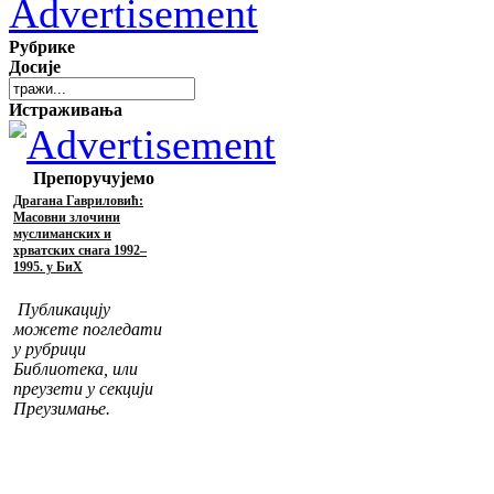
Рубрике
Досије
Истраживања
Препоручујемо
Драгана Гавриловић:
Масовни злочини
муслиманских и
хрватских снага 1992–
1995. у БиХ
Публикацију
можете погледати
у рубрици
Библиотека, или
преузети у секцији
Преузимање.