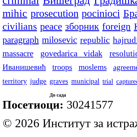
criminal
Вишеград
Градишк
mihic
prosecution
pocinioci
Бр
civilians
peace
зборник
foreign
paragraph
milosevic
republic
hajrud
massacre
govedarica vidak
resoluti
Иванишевић
troops
moslems
agreem
territory
judge
graves
municipal
trial
capture
До сада
Посетиоци:
30241577
© 2026 Институт за истр