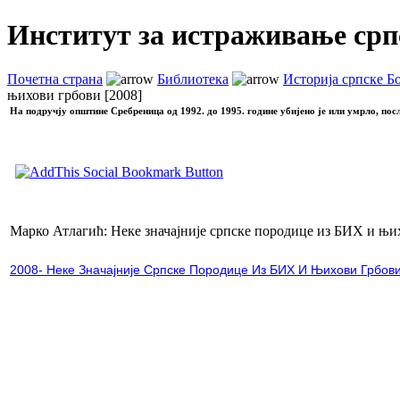
Институт за истраживање срп
Почетна страна
Библиотека
Историја српске Б
њихови грбови [2008]
На подручју општине Сребреница од 1992. до 1995. године убијено је или умрло, пос
Марко Атлагић: Неке значајније српске породице из БИХ и њи
2008- Неке Значајније Српске Породице Из БИХ И Њихови Грбови