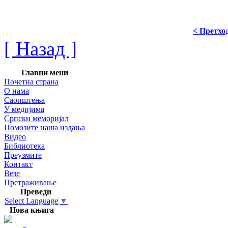
< Претхо
[ Назад ]
Главни мени
Почетна страна
О нама
Саопштења
У медијима
Српски меморијал
Помозите наша издања
Видео
Библиотека
Преузмите
Контакт
Везе
Претраживање
Преведи
Select Language
▼
Нова књига