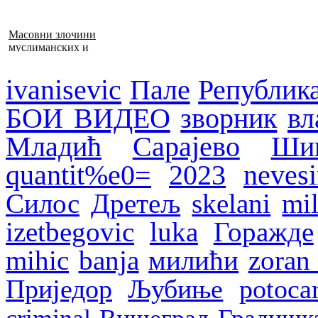
Масовни злочини
муслиманских и
хрватских снага
1992–1995. у БиХ
ivanisevic
Пале
Републик
БОИ ВИДЕО
зворник
вл
Младић
Сарајево
Ши
quantit%e0=
2023
nevesi
Силос
Дретељ
skelani
mil
izetbegovic
luka
Горажде
mihic
banja
милићи
zoran
Приједор
Љубиње
potocar