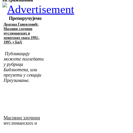
Препоручујемо
Драгана Гавриловић:
Масовни злочини
муслиманских и
хрватских снага 1992–
1995. у БиХ
Публикацију
можете погледати
у рубрици
Библиотека, или
преузети у секцији
Преузимање.
Масовни злочини
муслиманских и
хрватских снага