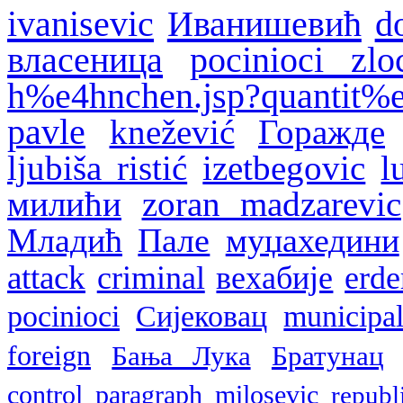
1992–1995. у БиХ
ivanisevic
Иванишевић
d
власеница
pocinioci zlo
h%e4hnchen.jsp?quantit%
pavle
knežević
Горажде
ljubiša ristić
izetbegovic
l
милићи
zoran madzarevic
Младић
Пале
муџахедини
attack
criminal
вехабије
erd
pocinioci
Сијековац
municipal
foreign
Бања Лука
Братунац
control
paragraph
milosevic
republ