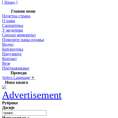
[ Назад ]
Главни мени
Почетна страна
О нама
Саопштења
У медијима
Српски меморијал
Помозите наша издања
Видео
Библиотека
Преузмите
Контакт
Везе
Претраживање
Преведи
Select Language
▼
Нова књига
Рубрике
Досије
Истраживања