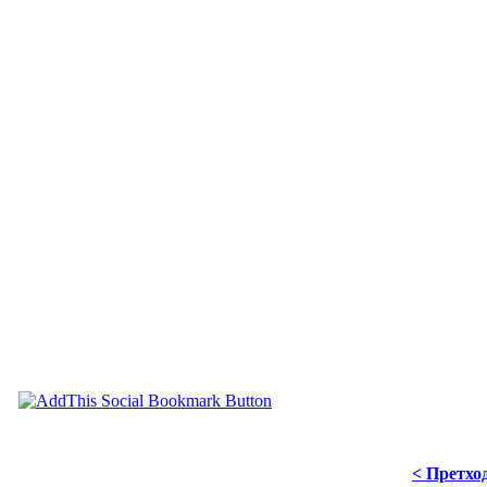
< Претхо