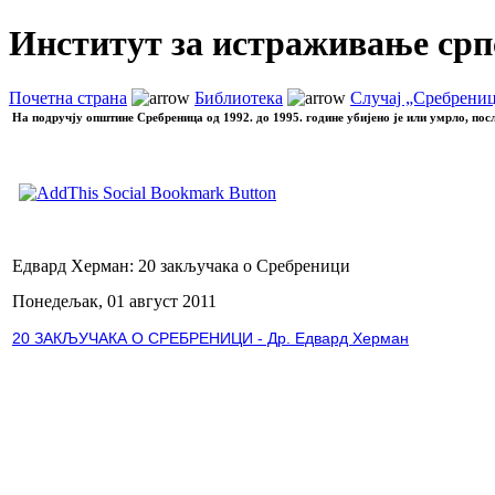
Институт за истраживање срп
Почетна страна
Библиотека
Случај „Сребрени
На подручју општине Сребреница од 1992. до 1995. године убијено је или умрло, пос
Едвард Херман: 20 закључака о Сребреници
Понедељак, 01 август 2011
20 ЗАКЉУЧАКА О СРЕБРЕНИЦИ - Др. Едвард Херман