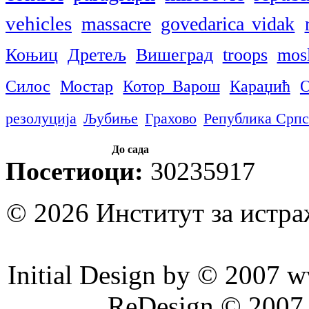
vehicles
massacre
govedarica vidak
Коњиц
Дретељ
Вишеград
troops
mos
Силос
Мостар
Котор Варош
Караџић
резолуција
Љубиње
Грахово
Република Српс
До сада
Посетиоци:
30235917
© 2026 Институт за истр
Initial Design by © 2007 
ReDesign © 2007