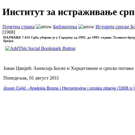
Институт за истраживање срп
Почетна страна
Библиотека
Историја српске Б
[1908]
НАЈМАЊЕ
7.432 Срба убијено је у Сарајеву од 1992. до 1995. године. Толиком број
бројке.
Јован Цвијић: Анексија Босне и Херцеговине и српско питање 
Понедељак, 01 август 2011
Jovan Cvijić - Aneksija Bosne i Hercegovine i srpsko pitanje (1908.g.)