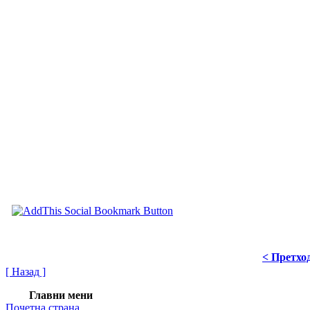
< Претхо
[ Назад ]
Главни мени
Почетна страна