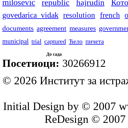
milosevic
republic
hajrudin
Кот
govedarica vidak
resolution
french
o
documents
agreement
measures
governme
municipal
trial
captured
Ћело
пичета
До сада
Посетиоци:
30266912
© 2026 Институт за истр
Initial Design by © 2007 
ReDesign © 2007