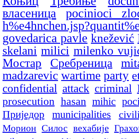
Коњиц
Требиње
docum
власеница
pocinioci zlo
h%e4hnchen.jsp?quantit%
govedarica pavle
knežević
skelani
milici
milenko vuji
Мостар
Сребреница
mit
madzarevic
wartime
party
e
confidential
attack
criminal
prosecution
hasan
mihic
poc
Приједор
municipalities
civil
Морион
Силос
вехабије
Грахо