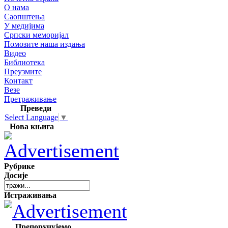
О нама
Саопштења
У медијима
Српски меморијал
Помозите наша издања
Видео
Библиотека
Преузмите
Контакт
Везе
Претраживање
Преведи
Select Language
▼
Нова књига
Рубрике
Досије
Истраживања
Препоручујемо