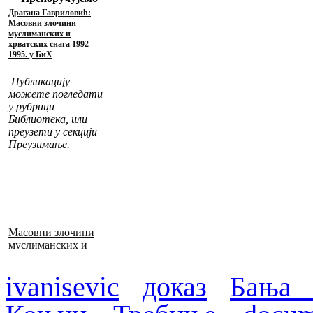
Драгана Гавриловић:
Масовни злочини
муслиманских и
хрватских снага 1992–
1995. у БиХ
Публикацију
можете погледати
у рубрици
Библиотека, или
преузети у секцији
Преузимање.
Масовни злочини
муслиманских и
хрватских снага
1992–1995. у БиХ
ivanisevic
доказ
Бања 