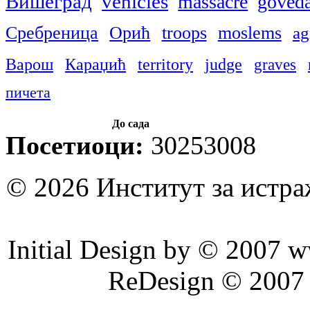
Вишеград
vehicles
massacre
goveda
Сребреница
Орић
troops
moslems
ag
Варош
Караџић
territory
judge
graves
пичета
До сада
Посетиоци:
30253008
© 2026 Институт за истр
Initial Design by © 2007 
ReDesign © 2007