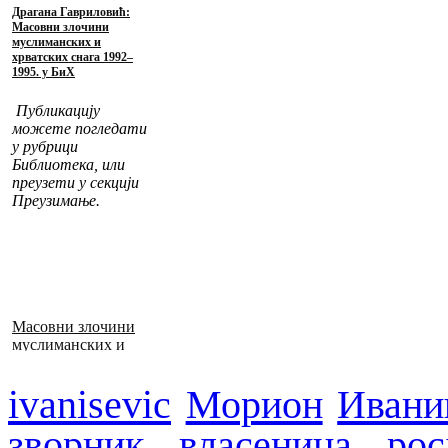
Драгана Гавриловић:
Масовни злочини
муслиманских и
хрватских снага 1992–
1995. у БиХ
Публикацију
можете погледати
у рубрици
Библиотека, или
преузети у секцији
Преузимање.
Масовни злочини
муслиманских и
хрватских снага
1992–1995. у БиХ
ivanisevic
Морион
Ивани
зворник
власеница
poc