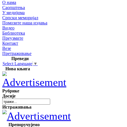
О нама
Саопштења
У медијима
Српски меморијал
Помозите наша издања
Видео
Библиотека
Преузмите
Контакт
Везе
Претраживање
Преведи
Select Language
▼
Нова књига
Рубрике
Досије
Истраживања
Препоручујемо