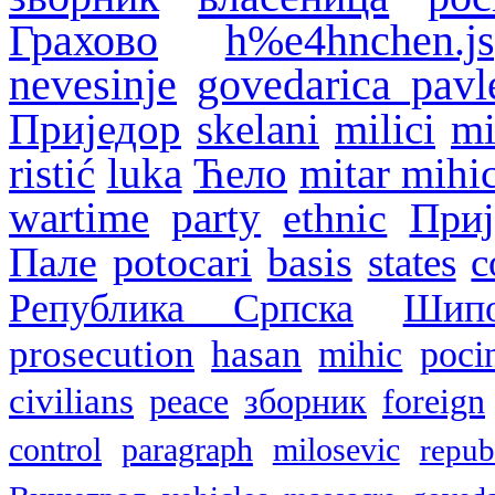
Грахово
h%e4hnchen.js
nevesinje
govedarica pavl
Приједор
skelani
milici
mi
ristić
luka
Ћело
mitar mihi
wartime
party
ethnic
Приј
Пале
potocari
basis
states
c
Република Српска
Шип
prosecution
hasan
mihic
poci
civilians
peace
зборник
foreign
control
paragraph
milosevic
repub