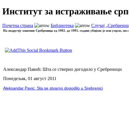
Институт за истраживање срп
Почетна страна
Библиотека
Случај „Сребрени
На подручју општине Сребреница од 1992. до 1995. године убијено је или умрло, пос
Александар Павић: Шта се стверно догодило у Сребреници
Понедељак, 01 август 2011
Aleksandar Pavic: Sta se stvarno dogodilo u Srebrenici