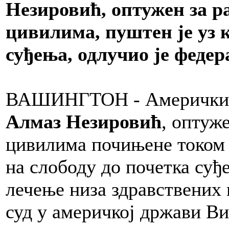
Незировић, оптужен за р
цивилима, пуштен је уз к
суђења, одлучио је феде
ВАШИНГТОН - Амерички 
Алмаз Незировић
, оптуж
цивилима почињене током р
на слободу до почетка суђ
лечење низа здравствених 
суд у америчкој држави В