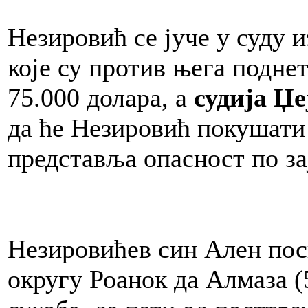
Незировић се јуче у суду и
које су против њега поднет
75.000 долара, а
судија Џ
да ће Незировић покушати 
представља опасност по за
Незировићев син Ален пос
округу Роанок да Алмаза (