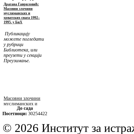
Драгана Гавриловић:
Масовни злочини
муслиманских и
хрватских снага 1992–
1995. у БиХ
Публикацију
можете погледати
у рубрици
Библиотека, или
преузети у секцији
Преузимање.
Масовни злочини
муслиманских и
До сада
хрватских снага
Посетиоци:
30254422
1992–1995. у БиХ
© 2026 Институт за истр