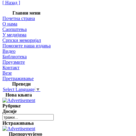
[ Назад ]
Главни мени
Почетна страна
О нама
Саопштења
У медијима
Српски меморијал
Помозите наша издања
Видео
Библиотека
Преузмите
Контакт
Везе
Претраживање
Преведи
Select Language
▼
Нова књига
Рубрике
Досије
Истраживања
Препоручујемо