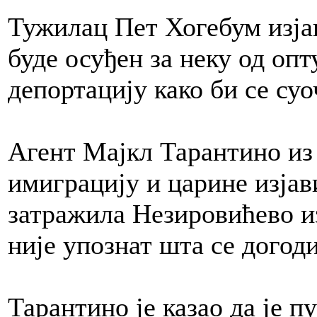
Тужилац Пет Хогебум изјав
буде осуђен за неку од оп
депортацију како би се су
Агент Мајкл Тарантино из
имиграцију и царине изјави
затражила Незировићево из
није упознат шта се догод
Тарантино је казао да је п