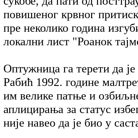
сукобе, да пати од посттр
повишеног крвног притиска 
пре неколико година изгуб
локални лист "Роанок тајм
Оптужница га терети да је
Рабић 1992. године малтре
им велике патње и озбиљне
аплицирања за статус изб
није навео да је био у саст