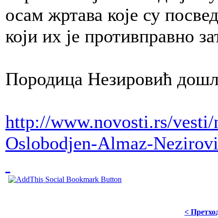
осам жртава које су посве
који их је противправно за
Породица Незировић дошла
http://www.novosti.rs/vesti
Oslobodjen-Almaz-Nezirov
< Претхо