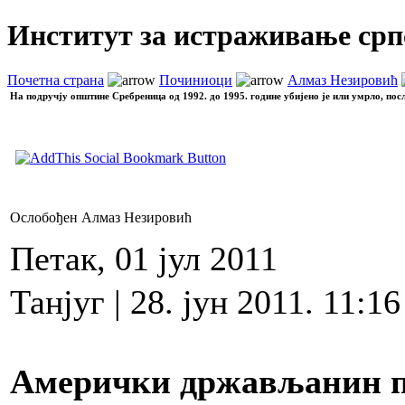
Институт за истраживање срп
Почетна страна
Починиоци
Алмаз Незировић
На подручју општине Сребреница од 1992. до 1995. године убијено је или умрло, пос
Ослобођен Алмаз Незировић
Петак, 01 јул 2011
Танјуг | 28. јун 2011. 11:16 
Амерички држављанин п