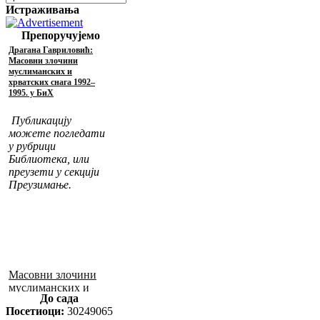
Истраживања
Препоручујемо
Драгана Гавриловић:
Масовни злочини
муслиманских и
хрватских снага 1992–
1995. у БиХ
Публикацију
можете погледати
у рубрици
Библиотека, или
преузети у секцији
Преузимање.
Масовни злочини
муслиманских и
До сада
хрватских снага
Посетиоци:
30249065
1992–1995. у БиХ