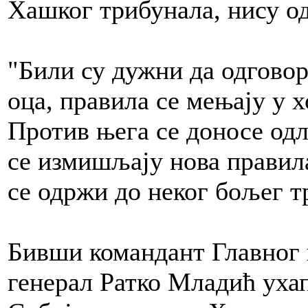
Хашког трибунала, нису о
"Били су дужни да одговор
оца, правила се мењају у х
Против њега се доносе одл
се измишљају нова правила
се одржи до неког бољег т
Бивши командант Главног 
генерал Ратко Младић ухап