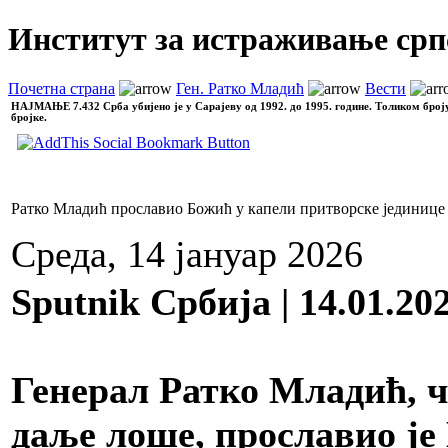
Институт за истраживање срп
Почетна страна
Ген. Ратко Младић
Вести
НАЈМАЊЕ
7.432 Срба убијено је у Сарајеву од 1992. до 1995. године. Толиком број
бројке.
Ратко Младић прославио Божић у капели притворске јединице
Среда, 14 јануар 2026
Sputnik Србија | 14.01.20
Генерал Ратко Младић, чи
даље лоше, прославио је