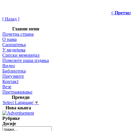
< Претхо
[ Назад ]
Главни мени
Почетна страна
О нама
Саопштења
У медијима
Српски меморијал
Помозите наша издања
Видео
Библиотека
Преузмите
Контакт
Везе
Претраживање
Преведи
Select Language
▼
Нова књига
Рубрике
Досије