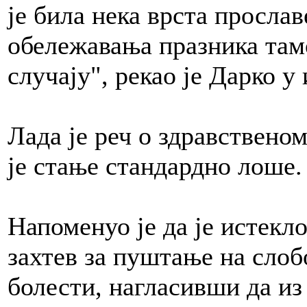
је била нека врста прослав
обележавања празника тамо
случају", рекао је Дарко у 
Лада је реч о здравствено
је стање стандардно лоше.
Напоменуо је да је истекло
захтев за пуштање на слоб
болести, нагласивши да и