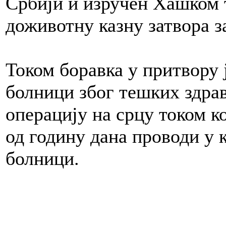
Србији и изручен Хашком т
доживотну казну затвора з
Током боравка у притвору 
болници због тешких здра
операцију на срцу током ко
од годину дана проводи у 
болници.