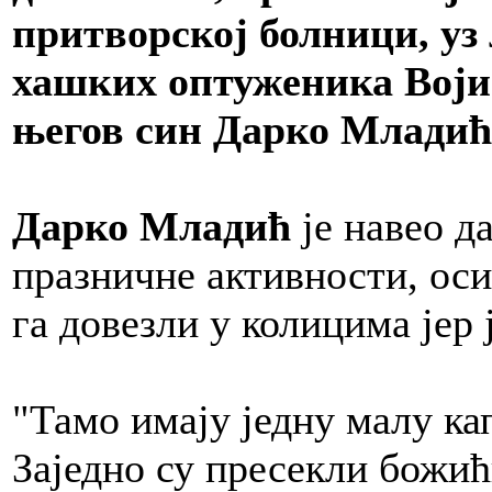
притворској болници, уз
хашких оптуженика Војис
његов син Дарко Младић
Дарко Младић
је навео д
празничне активности, оси
га довезли у колицима јер ј
"Тамо имају једну малу кап
Заједно су пресекли божић