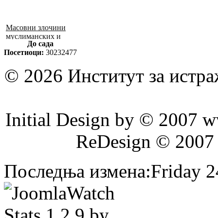
Масовни злочини
муслиманских и
До сада
хрватских снага
Посетиоци:
30232477
1992–1995. у БиХ
© 2026 Институт за истр
Initial Design by © 2007 
ReDesign © 2007
Последња измена:Friday 24