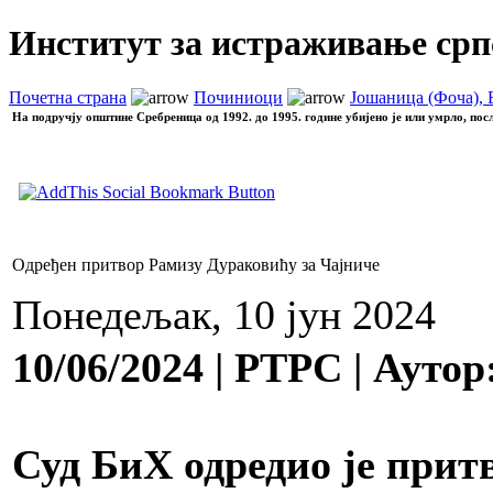
Институт за истраживање срп
Почетна страна
Починиоци
Јошаница (Фоча), 
На подручју општине Сребреница од 1992. до 1995. године убијено је или умрло, пос
Одређен притвор Рамизу Дураковићу за Чајниче
Понедељак, 10 јун 2024
10/06/2024 | РТРС | Ауто
Суд БиХ одредио је прит