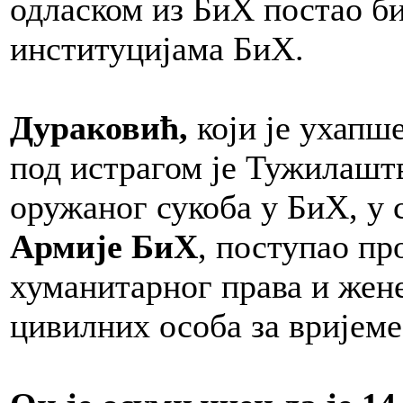
одласком из БиХ постао б
институцијама БиХ.
Дураковић,
који је ухапш
под истрагом је Тужилаштв
оружаног сукоба у БиХ, у 
Армије БиХ
, поступао п
хуманитарног права и жен
цивилних особа за вријеме