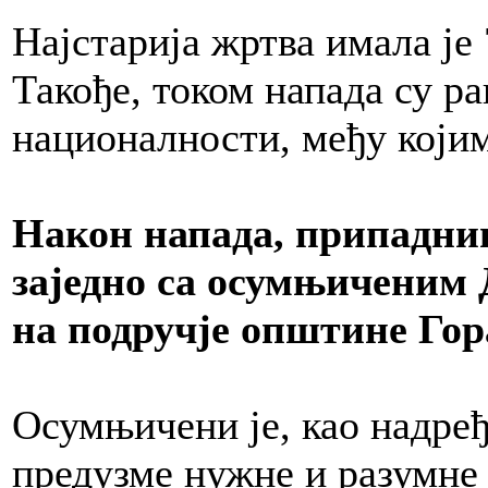
Најстарија жртва имала је 
Такође, током напада су р
националности, међу који
Након напада, припадниц
заједно са осумњиченим 
на подручје општине Гор
Осумњичени је, као надређ
предузме нужне и разумне