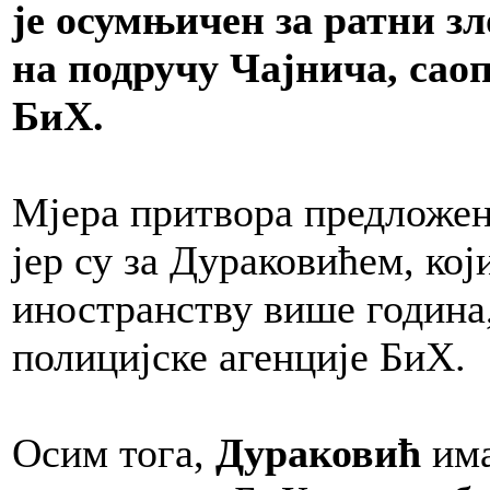
је осумњичен за ратни з
на подручу Чајнича, сао
БиХ.
Мјера притвора предложена
јер су за Дураковићем, кој
иностранству више година,
полицијске агенције БиХ.
Осим тога,
Дураковић
им