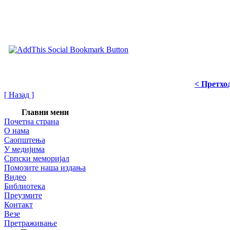
< Претхо
[ Назад ]
Главни мени
Почетна страна
О нама
Саопштења
У медијима
Српски меморијал
Помозите наша издања
Видео
Библиотека
Преузмите
Контакт
Везе
Претраживање