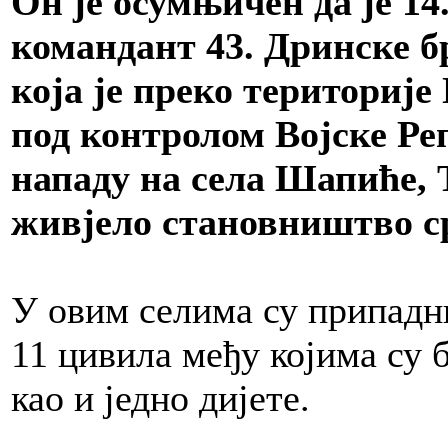
Он је осумњичен да је 14.
командант 43. Дринске б
која је преко територије
под контролом Војске Ре
нападу на села Шапиће, 
живјело становништво с
У овим селима су припадн
11 цивила међу којима су 
као и једно дијете.