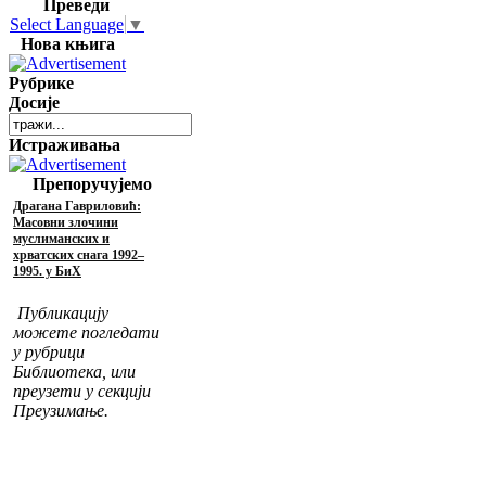
Преведи
Select Language
▼
Нова књига
Рубрике
Досије
Истраживања
Препоручујемо
Драгана Гавриловић:
Масовни злочини
муслиманских и
хрватских снага 1992–
1995. у БиХ
Публикацију
можете погледати
у рубрици
Библиотека, или
преузети у секцији
Преузимање.