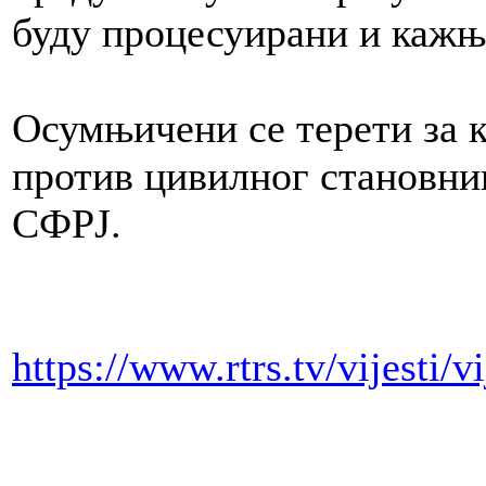
буду процесуирани и кажњ
Осумњичени се терети за 
против цивилног становни
СФРЈ.
https://www.rtrs.tv/vijesti/