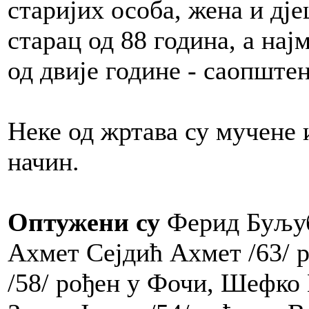
старијих особа, жена и дје
старац од 88 година, а нај
од двије године - саопште
Неке од жртава су мучене 
начин.
Оптужени су
Ферид Буљуб
Ахмет Сејдић Ахмет /63/ 
/58/ рођен у Фочи, Шефко 