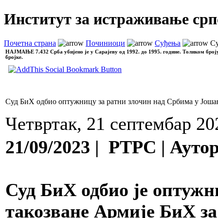
Институт за истраживање срп
Почетна страна
Починиоци
Суђења
Су
НАЈМАЊЕ
7.432 Срба убијено је у Сарајеву од 1992. до 1995. године. Толиком број
бројке.
Суд БиХ одбио оптужницу за ратни злочин над Србима у Још
Четвртак, 21 септембар 20
21/09/2023 | РТРС | Аут
Суд БиХ одбио је оптужн
такозване Армије БиХ за