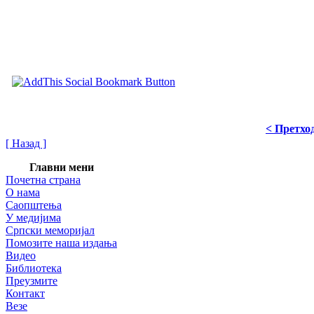
< Претхо
[ Назад ]
Главни мени
Почетна страна
О нама
Саопштења
У медијима
Српски меморијал
Помозите наша издања
Видео
Библиотека
Преузмите
Контакт
Везе