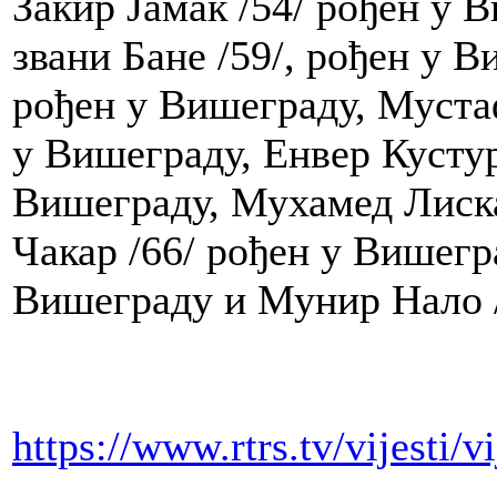
Закир Јамак /54/ рођен у
звани Бане /59/, рођен у 
рођен у Вишеграду, Муста
у Вишеграду, Енвер Кустур
Вишеграду, Мухамед Лиска
Чакар /66/ рођен у Вишегра
Вишеграду и Мунир Нало /
https://www.rtrs.tv/vijesti/