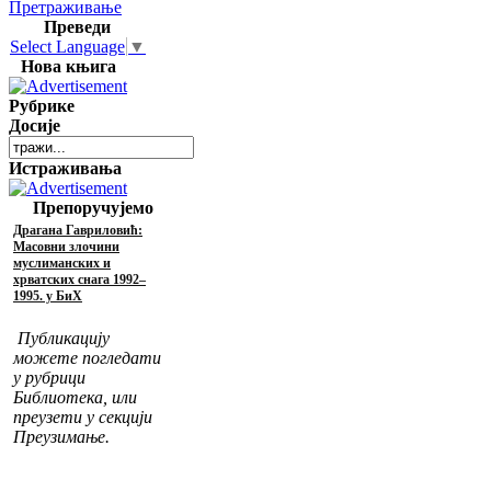
Претраживање
Преведи
Select Language
▼
Нова књига
Рубрике
Досије
Истраживања
Препоручујемо
Драгана Гавриловић:
Масовни злочини
муслиманских и
хрватских снага 1992–
1995. у БиХ
Публикацију
можете погледати
у рубрици
Библиотека, или
преузети у секцији
Преузимање.