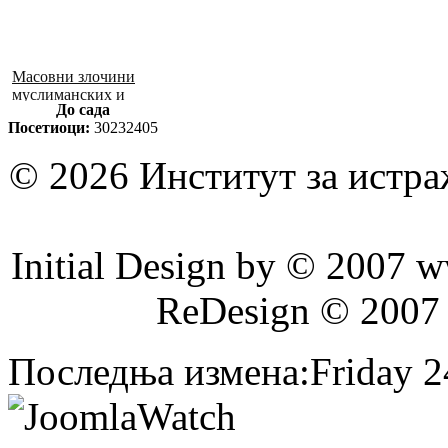
Масовни злочини
муслиманских и
До сада
хрватских снага
Посетиоци:
30232405
1992–1995. у БиХ
© 2026 Институт за истр
Initial Design by © 2007 
ReDesign © 2007
Последња измена:Friday 24