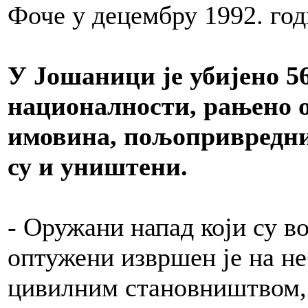
Фоче у децембру 1992. год
У Јошаници је убијено 5
националности, рањено о
имовина, пољопривредни
су и уништени.
- Оружани напад који су в
оптужени извршен је на н
цивилним становништвом, 