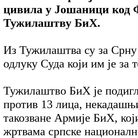
цивила у Јошаници код Фо
Тужилаштву БиХ.
Из Тужилаштва су за Срну 
одлуку Суда који им је за 
Тужилаштво БиХ је подигл
против 13 лица, некадашњ
такозване Армије БиХ, који
жртвама српске националн