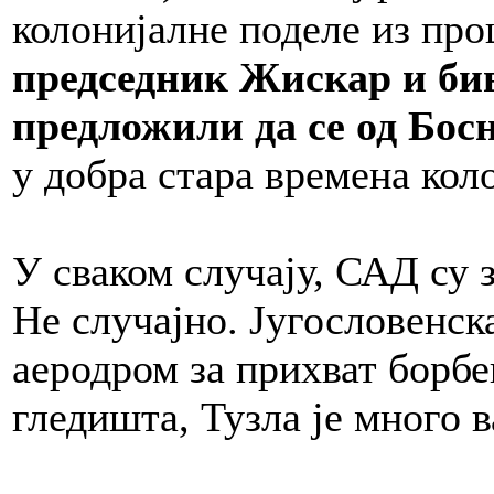
колонијалне поделе из пр
председник Жискар и би
предложили да се од Бос
у добра стара времена коло
У сваком случају, САД су з
Не случајно. Југословенска
аеродром за прихват борбе
гледишта, Тузла је много в