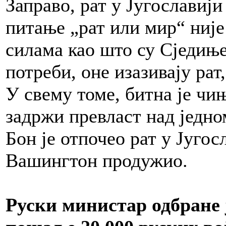
Заправо, рат у Југославији
питање „рат или мир“ није
силама као што су Сједињ
потреби, оне изазивају рат
У свему томе, битна је чињ
задржи превласт над једн
Бон је отпочео рат у Југос
Вашингтон продужио.
Руски министар одбране 