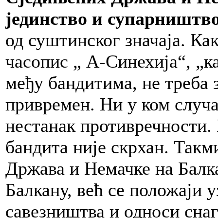
јединство и супарништво
од суштинског значаја. Ка
часопис „ А-Синехија“, „к
међу бандитима, не треба 
привремен. Ни у ком случа
нестанак противречности. 
бандита није скрхан. Так
Држава и Немачке на Балка
Балкану, већ се положаји у
савезништва и односи снаг