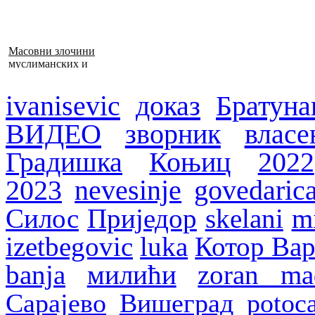
Масовни злочини
муслиманских и
хрватских снага
1992–1995. у БиХ
ivanisevic
доказ
Братуна
ВИДЕО
зворник
власе
Градишка
Коњиц
2022
2023
nevesinje
govedaric
Силос
Приједор
skelani
mi
izetbegovic
luka
Котор Ва
banja
милићи
zoran ma
Сарајево
Вишеград
potoca