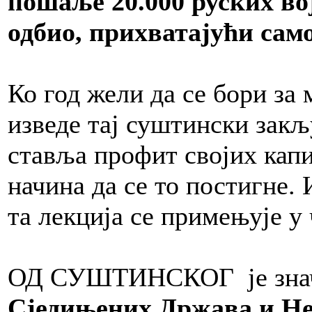
пошаље 20.000 руских во
одбио, прихватајући сам
Ко год жели да се бори за
изведе тај суштински закљу
ставља профит својих капит
начина да се то постигне.
та лекција се примењује у 
ОД СУШТИНСКОГ је зна
Сједињених Држава и Нем