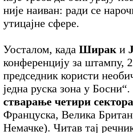
није наиван: ради се нароч
утицајне сфере.
Уосталом, када
Ширак
и
конференцију за штампу, 2
председник користи необич
једна руска зона у Босни“.
стварање четири
сектора
Француска, Велика Британи
Немачке). Читав тај речни