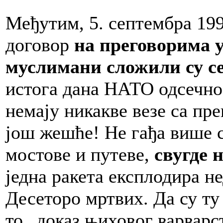
Међутим, 5. септембра 199
договор
на преговорима 
муслимани сложили су се
истога дана НАТО одсечно
немају никакве везе са пр
још жешће! Не гађа више с
мостове и путеве,
свугде 
једна ракета експлодира не
Десеторо мртвих. Да су ту
то „доказ њиховог варварст