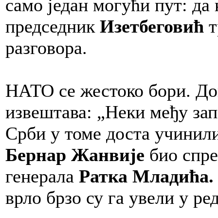
само један могући пут: да
председник
Изетбеговић
т
разговора.
НАТО се жестоко бори. До
извештава: „Неки међу за
Срби у томе доста учинили
Бернар Жанвије
био спр
генерала
Ратка Младића.
врло брзо су га увели у ред