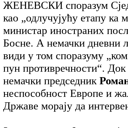
ЖЕНЕВСКИ споразум Сјед
као „одлучујућу етапу ка 
министар иностраних посло
Босне. А немачки дневни 
види у том споразуму „кома
пун противречности“. Док
немачки председник
Рома
неспособност Европе и жа
Државе морају да интерве