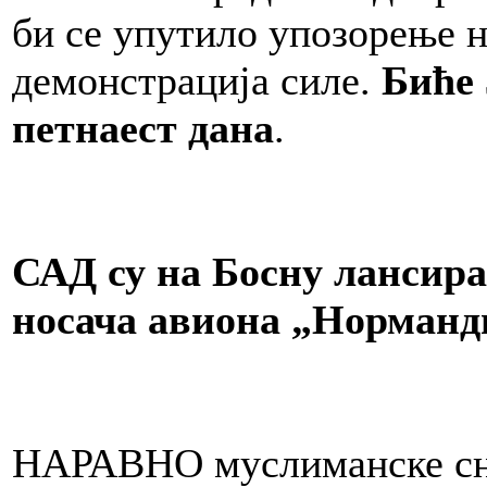
би се упутило упозорење н
демонстрација силе.
Биће 
петнаест дана
.
САД су на Босну лансира
носача авиона „Норманд
НАРАВНО муслиманске снаг