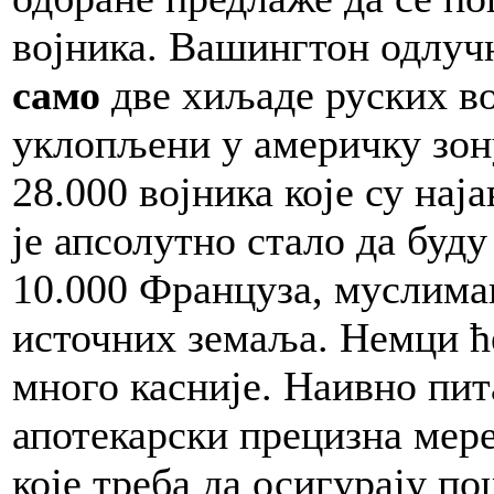
војника. Вашингтон одлучн
само
две хиљаде руских вој
уклопљени у америчку зон
28.000 војника које су на
је апсолутно стало да буду
10.000 Француза, муслиман
источних земаља. Немци ћ
много касније. Наивно пит
апотекарски прецизна мере
које треба да осигурају п