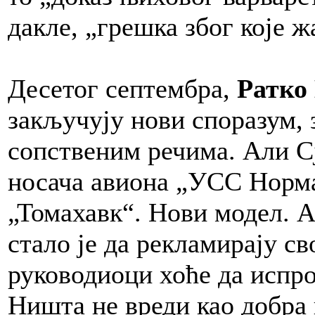
дакле, „грешка због које ж
Десетог септембра,
Ратко
закључују нови споразум,
сопственим речима. Али С
носача авиона „УСС Норма
„Томахавк“. Нови модел. 
стало је да рекламирају св
руководиоци хоће да испроб
Ништа не вреди као добра 