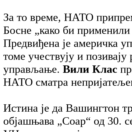
За то време, НАТО припрем
Босне „како би применили
Предвиђена је америчка упр
томе учествују и позивају 
управљање.
Вили Клас
пр
НАТО сматра непријатељем
Истина је да Вашингтон тр
објашњава „Соар“ од 30. 