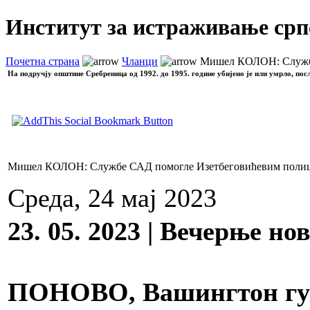
Институт за истраживање срп
Почетна страна
Чланци
Мишел КОЛОН: Службе 
На подручју општине Сребреница од 1992. до 1995. године убијено је или умрло, пос
Мишел КОЛОН: Службе САД помогле Изетбеговићевим полицај
Среда, 24 мај 2023
23. 05. 2023 | Вечерње но
ПОНОВО, Вашингтон гура