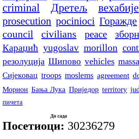
criminal
Дретељ
вехабије
prosecution
pocinioci
Горажде
council
civilians
peace
збор
Караџић
yugoslav
morillon
cont
резолуција
Шипово
vehicles
massa
Сијековац
troops
moslems
agreement
d
Морион
Бања Лука
Приједор
territory
ju
пичета
До сада
Посетиоци:
30236279