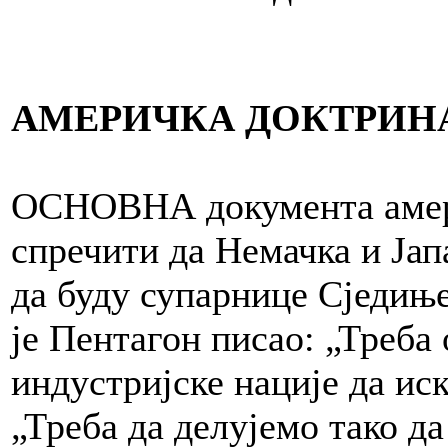
АМЕРИЧКА ДОКТРИН
ОСНОВНА документа амери
спречити да Немачка и Јап
да буду супарнице Сједињ
је Пентагон писао: „Треба
индустријске нације да ис
„Треба да делујемо тако д