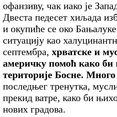
офанзиву, чак иако је Запа
Двеста педесет хиљада изб
и окупиће се око Бањалуке
ситуацију као халуцинантн
септембра,
хрватске и му
америчку помоћ како би 
територије Босне. Много
последњег тренутка, мусл
прекид ватре, како би њих
нових градова.