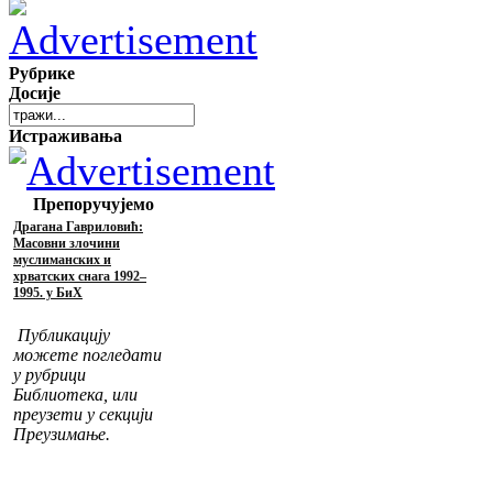
Рубрике
Досије
Истраживања
Препоручујемо
Драгана Гавриловић:
Масовни злочини
муслиманских и
хрватских снага 1992–
1995. у БиХ
Публикацију
можете погледати
у рубрици
Библиотека, или
преузети у секцији
Преузимање.