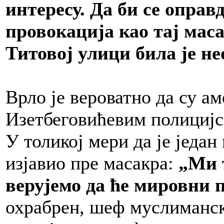
интересу. Да би се оправ
провокација као тај мас
Титовој улици била је не
Врло је вероватно да су а
Изетбеговићевим полицијс
У толикој мери да је једа
изјавио пре масакра:
„Ми т
верујемо да ће мировни 
охрабрен, шеф муслиманск