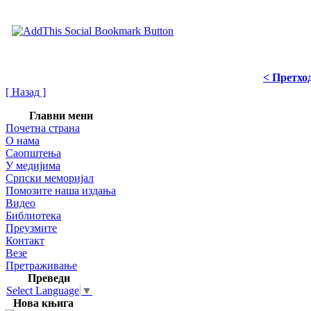
< Претхо
[ Назад ]
Главни мени
Почетна страна
О нама
Саопштења
У медијима
Српски меморијал
Помозите наша издања
Видео
Библиотека
Преузмите
Контакт
Везе
Претраживање
Преведи
Select Language
▼
Нова књига