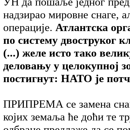
УН да пошаље једног предс
надзирао мировне снаге, а
операције.
Атлантска орг
по систему двоструког к
(...) желе исто тако вел
деловању у целокупној зо
постигнут: НАТО је потч
ПРИПРЕМА се замена снаг
којих земаља ће доћи те т
одбране предлаже да се п