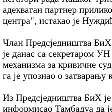
адекватан партнер прилик
центра", истакао је Нужди
Члан Предсједништва Би
је данас са секретаром У
механизма за кривичне су
га је упознао о затварању 
Из Предсједништва БиХ је
информисао Тамбадуа да ј