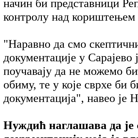
начин би представници Ре
контролу над кориштењем 
"Наравно да смо скептични
документације у Сарајево 
поучавају да не можемо би
обиму, те у које сврхе би 
документација", навео је 
Нуждић наглашава да је 