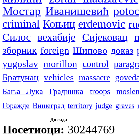
Мостар
Иванишевић
potoc
criminal
Коњиц
erdemovic
ru
Силос
вехабије
Сијековац
m
зборник
foreign
Шипово
доказ
yugoslav
morillon
control
paragr
Братунац
vehicles
massacre
goveda
Бања Лука
Градишка
troops
mosle
Горажде
Вишеград
territory
judge
graves
До сада
Посетиоци:
30244769