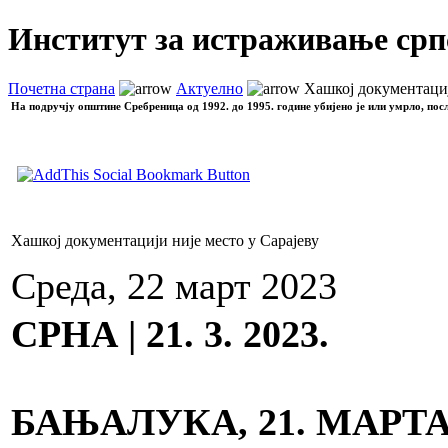
Институт за истраживање срп
Почетна страна
Актуелно
Хашкој документациј
На подручју општине Сребреница од 1992. до 1995. године убијено је или умрло, пос
Хашкој документацији није место у Сарајеву
Среда, 22 март 2023
СРНА | 21. 3. 2023.
БАЊАЛУКА, 21. МАРТА 