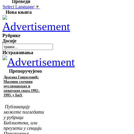
Преведи
Select Language
▼
Нова књига
Рубрике
Досије
Истраживања
Препоручујемо
Драгана Гавриловић:
Масовни злочини
муслиманских и
хрватских снага 1992–
1995. у БиХ
Публикацију
можете погледати
у рубрици
Библиотека, или
преузети у секцији
Преузимање.