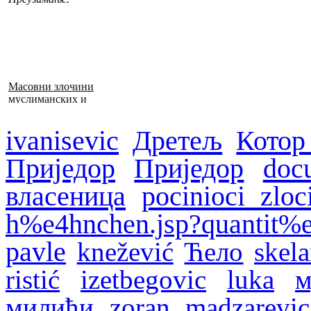
Масовни злочини
муслиманских и
хрватских снага
1992–1995. у БиХ
ivanisevic
Дретељ
Котор
Приједор
Приједор
doc
власеница
pocinioci zloc
h%e4hnchen.jsp?quantit%
pavle
knežević
Ћело
skela
ristić
izetbegovic
luka
м
милићи
zoran madzarevic