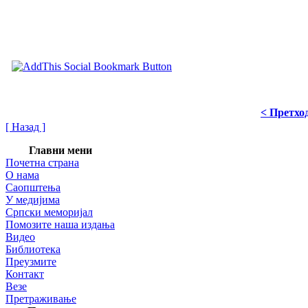
< Претхо
[ Назад ]
Главни мени
Почетна страна
О нама
Саопштења
У медијима
Српски меморијал
Помозите наша издања
Видео
Библиотека
Преузмите
Контакт
Везе
Претраживање