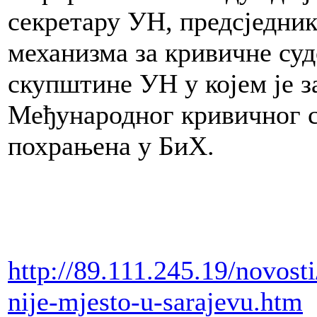
секретару УН, предсједни
механизма за кривичне суд
скупштине УН у којем је з
Међународног кривичног с
похрањена у БиХ.
http://89.111.245.19/novost
nije-mjesto-u-sarajevu.htm