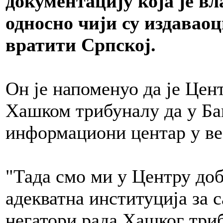
документацију која је в
односно чији су издаваоц
вратити Српској.
Он је напоменуо да је Цен
Хашком трибуналу да у Ба
информациони центар у вез
"Тада смо ми у Центру до
адекватна институција за с
негатори рада Хашког три