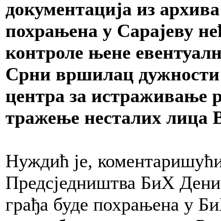
документација из архива
похрањена у Сарајеву не
контроле њене евентуалне
Срни вршилац дужности 
центра за истраживање р
тражење несталих лица 
Нуждић је, коментаришући
Предсједништва БиХ Денис
грађа буде похрањена у БиХ