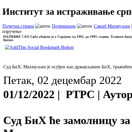
Институт за истраживање срп
Почетна страна
Починиоци
Сакиб Махмуљин
изручење
НАЈМАЊЕ
7.432 Срба убијено је у Сарајеву од 1992. до 1995. године. Толиком број
бројке.
Суд БиХ: Махмуљин је осуђен као држављанин БиХ, тражиће
Петак, 02 децембар 2022
01/12/2022 | РТРС | Аут
Суд БиХ ће замолницу за