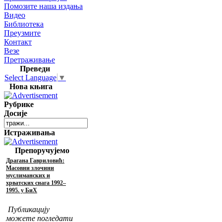
Помозите наша издања
Видео
Библиотека
Преузмите
Контакт
Везе
Претраживање
Преведи
Select Language
▼
Нова књига
Рубрике
Досије
Истраживања
Препоручујемо
Драгана Гавриловић:
Масовни злочини
муслиманских и
хрватских снага 1992–
1995. у БиХ
Публикацију
можете погледати