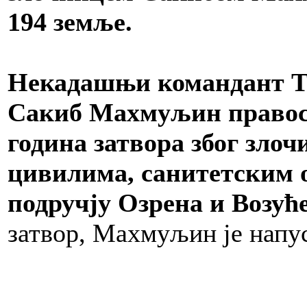
194 земље.
Некадашњи командант Т
Сакиб Махмуљин правосн
година затвора због зло
цивилима, санитетским 
подручју Озрена и Возуће
затвор, Махмуљин је напу