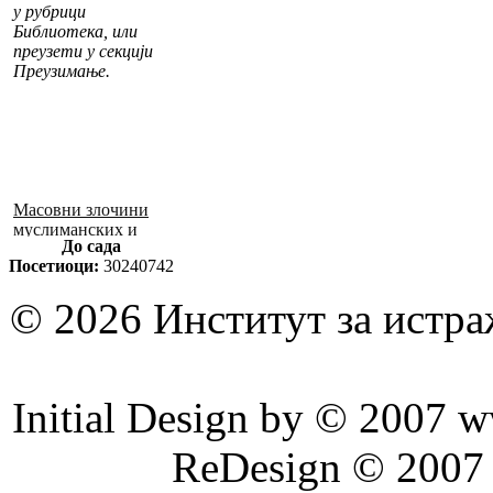
у рубрици
Библиотека, или
преузети у секцији
Преузимање.
Масовни злочини
муслиманских и
До сада
хрватских снага
Посетиоци:
30240742
1992–1995. у БиХ
© 2026 Институт за истр
Initial Design by © 2007 
ReDesign © 2007