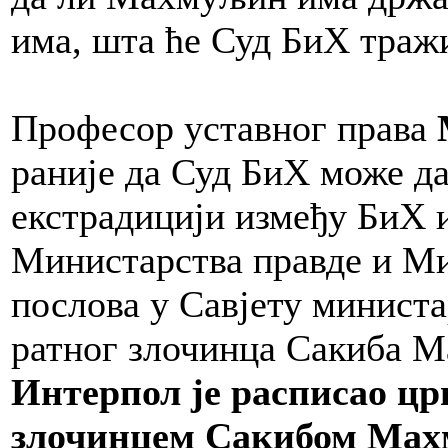
има, шта ће Суд БиХ тражи
Професор уставног права
раније да Суд БиХ може да
екстрадицији између БиХ 
Министарства правде и М
послова у Савјету министа
ратног злочинца Сакиба 
Интерпол је расписао цр
злочинцем Сакибом Махм