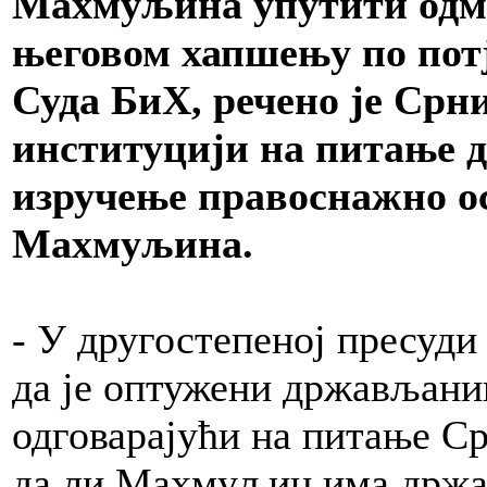
Махмуљина упутити одма
његовом хапшењу по пот
Суда БиХ, речено је Срни
институцији на питање д
изручење правоснажно ос
Махмуљина.
- У другостепеној пресуд
да је оптужени држављани
одговарајући на питање С
да ли Махмуљин има држав