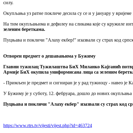
силу.
Окупљања уз ратне покличе десила су се и у јануару у вријем
На тим окупљањима и дефилеу на сликама које су кружиле инте
зеленим береткама.
Пуцњава и покличи "Алаху екбер!" изазвали су страх код српс
Отворен предмет о дешавањима у Бужиму
Главни тужилац Тужилаштва БиХ Миланко Кајганић потврдио
Армије БиХ окупила униформисана лица са зеленим беретк
- Примљен је предмет и сигниран је у рад тужиоцу - навео је К
У Бужиму је у суботу, 12. фебруара, дошло до нових окупљања
Пуцњава и покличи "Алаху екбер" изазвали су страх код с
https://www.rtrs.tv/vijesti/vijest.php?id=463724