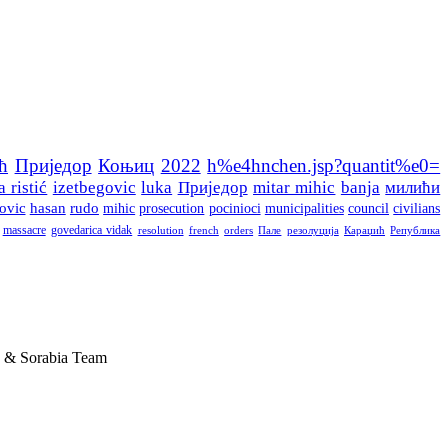
ћ
Приједор
Коњиц
2022
h%e4hnchen.jsp?quantit%e0=
a ristić
izetbegovic
luka
Приједор
mitar mihic
banja
милићи
ovic
hasan
rudo
mihic
prosecution
pocinioci
municipalities
council
civilians
massacre
govedarica vidak
resolution
french
orders
Пале
резолуција
Караџић
Република
 & Sorabia Team