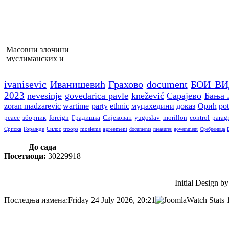
Масовни злочини
муслиманских и
хрватских снага
1992–1995. у БиХ
ivanisevic
Иванишевић
Грахово
document
БОИ В
2023
nevesinje
govedarica pavle
knežević
Сарајево
Бања 
zoran madzarevic
wartime
party
ethnic
муџахедини
доказ
Орић
pot
peace
зборник
foreign
Градишка
Сијековац
yugoslav
morillon
control
parag
Српска
Горажде
Силос
troops
moslems
agreement
documents
measures
government
Сребреница
До сада
Посетиоци:
30229918
Initial Design
Последња измена:Friday 24 July 2026, 20:21