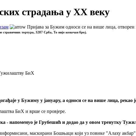
ских страдања у XX веку
изам
Пријава за Бужим односи се на више лица, отворе
ле стравичних тортура, 3287 Срба, То није коначан број.
 Тужилаштву БиХ
огађаје у Бужиму у јануару, а односи се на више лица, рек
илаштва БиХ и врше се провјере.
лука - напоменуо је Грубешић и додао да у овом тренутку Ту
ниформисани, маскирани Бошњаци који уз повике "Алаху акбар" и