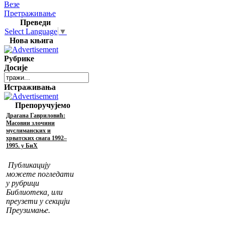
Везе
Претраживање
Преведи
Select Language
▼
Нова књига
Рубрике
Досије
Истраживања
Препоручујемо
Драгана Гавриловић:
Масовни злочини
муслиманских и
хрватских снага 1992–
1995. у БиХ
Публикацију
можете погледати
у рубрици
Библиотека, или
преузети у секцији
Преузимање.