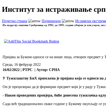
Институт за истраживање срп
Почетна страна
Починиоци
Исламски екстрем
На подручју општине Сребреница од 1992. до 1995. године убијено је или умрло, пос
Пријава за Бужим односи се на више лица, отворен предмет у
Среда, 16 фебруар 2022
16/02/2022 | РТРС | Аутор: СРНА
У Тужилаштву БиХ примљена је пријава која се односи на д
Он је прецизирао да је формиран предмет који је у раду у Туж
- Након проведених провјера, биће донесена тужилачка од
Сада већ традиционално сваке године у Бужиму окупљају се у