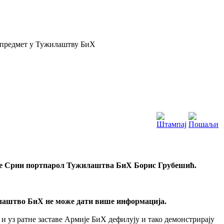
н предмет у Тужилаштву БиХ
ао је Срни портпарол Тужилаштва БиХ Борис Грубешић.
жилаштво БиХ не може дати више информација.
 уз ратне заставе Армије БиХ дефилују и тако демонстрирају