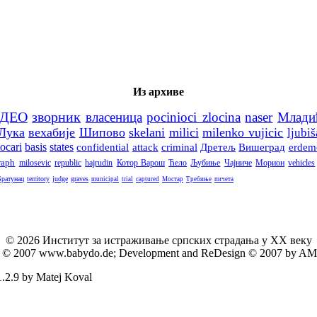
Из архиве
ИДЕО
зворник
власеница
pocinioci zlocina
naser
Млади
Лука
вехабије
Шипово
skelani
milici
milenko vujicic
ljubiš
ocari
basis
states
confidential
attack
criminal
Дретељ
Вишеград
erdem
raph
milosevic
republic
hajrudin
Котор Варош
Ћело
Љубиње
Чајниче
Морион
vehicles
Братунац
territory
judge
graves
municipal
trial
captured
Мостар
Требиње
пичета
© 2026 Институт за истраживање српских страдања у XX веку
 by © 2007 www.babydo.de; Development and ReDesign © 2007 by AM