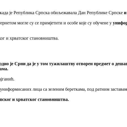
е када је Република Српска обиљежавала Дан Републике Српске
и
рнетом могле су се примјетити и особе које су обучене у
унифор
ког и хрватског становништва.
 је Срни да је у том тужилаштву отворен предмет о дешавањ
ама.
ајганић.
 униформисаних лица са зеленим береткама, под ратним заставама
рпског и хрватског становништва.