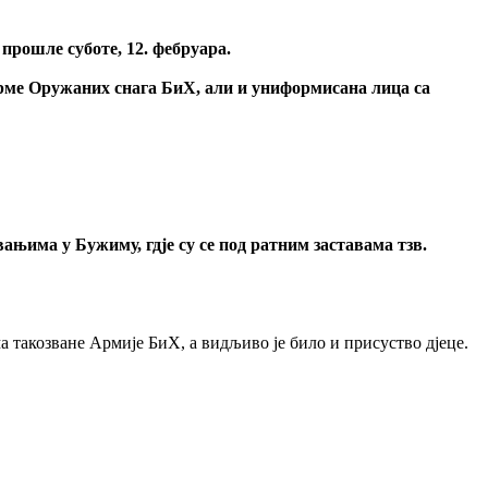
 прошле суботе, 12. фебруара.
ме Оружаних снага БиХ, али и униформисана лица са
има у Бужиму, гдје су се под ратним заставама тзв.
 такозване Армије БиХ, а видљиво је било и присуство дјеце.