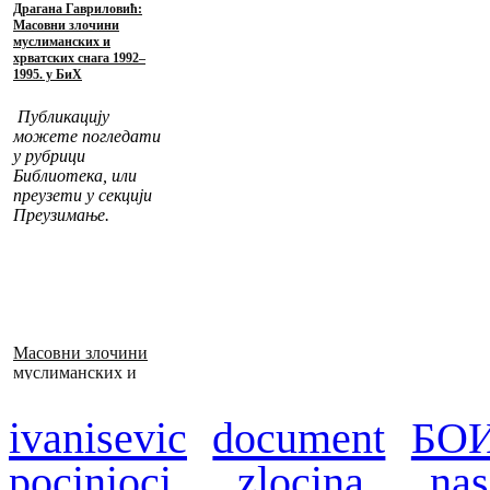
Драгана Гавриловић:
Масовни злочини
муслиманских и
хрватских снага 1992–
1995. у БиХ
Публикацију
можете погледати
у рубрици
Библиотека, или
преузети у секцији
Преузимање.
Масовни злочини
муслиманских и
хрватских снага
1992–1995. у БиХ
ivanisevic
document
БО
pocinioci zlocina
nas