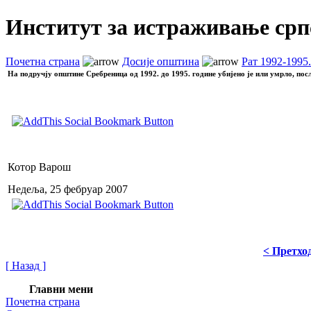
Институт за истраживање срп
Почетна страна
Досије општина
Рат 1992-1995. 
На подручју општине Сребреница од 1992. до 1995. године убијено је или умрло, пос
Котор Варош
Недеља, 25 фебруар 2007
< Претхо
[ Назад ]
Главни мени
Почетна страна