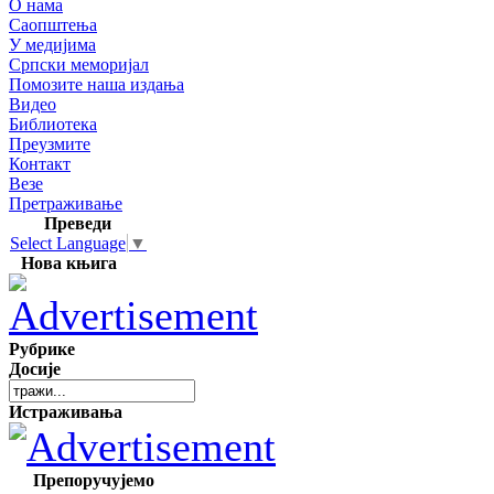
О нама
Саопштења
У медијима
Српски меморијал
Помозите наша издања
Видео
Библиотека
Преузмите
Контакт
Везе
Претраживање
Преведи
Select Language
▼
Нова књига
Рубрике
Досије
Истраживања
Препоручујемо