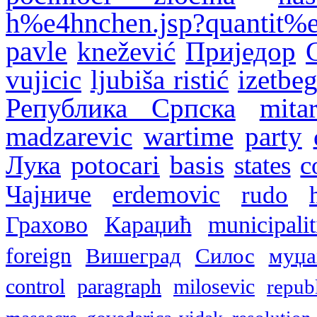
h%e4hnchen.jsp?quantit%
pavle
knežević
Приједор
vujicic
ljubiša ristić
izetbe
Република Српска
mita
madzarevic
wartime
party
Лука
potocari
basis
states
c
Чајниче
erdemovic
rudo
Грахово
Караџић
municipalit
foreign
Вишеград
Силос
муџа
control
paragraph
milosevic
repub