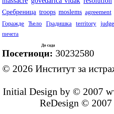
massacre
govedarica vidak
resolution
Сребреница
troops
moslems
agreement
Горажде
Ћело
Градишка
territory
judg
пичета
До сада
Посетиоци:
30232580
© 2026 Институт за истр
Initial Design by © 2007 
ReDesign © 2007