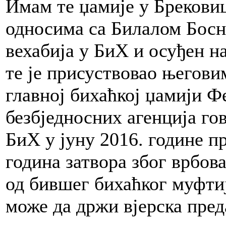
Имам те џамије у Брековиц
односима са Билалом Босни
вехабија у БиХ и осуђен н
те је присуствовао његови
главној бихаћкој џамији 
безбједносних агенција гов
БиХ у јуну 2016. године п
година затвора због врбов
од бившег бихаћког муфти
може да држи вјерска пред