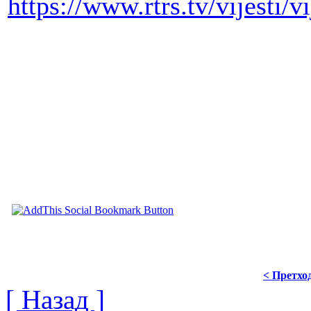
https://www.rtrs.tv/vijesti/
< Претхо
[ Назад ]