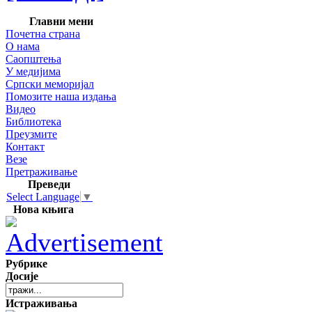
Главни мени
Почетна страна
О нама
Саопштења
У медијима
Српски меморијал
Помозите наша издања
Видео
Библиотека
Преузмите
Контакт
Везе
Претраживање
Преведи
Select Language
▼
Нова књига
Рубрике
Досије
Истраживања