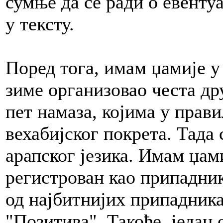
сумње да се ради о евенту
у тексту.
Поред тога, имам џамије у
зиме организовао честа др
пет намаза, којима у прав
вехабијског покрета. Тада
арапског језика. Имам џами
регистрован као припадник 
од најбитнијих припадник
"Позитива". Такође, један 