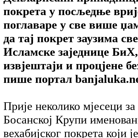
покрета у посљедње вриј
поглаваре у све више џа
да тај покрет заузима св
Исламске заједнице БиХ,
извјештаји и процјене бе
пише портал banjaluka.ne
Прије неколико мјесеци за
Босанској Крупи именован
вехабијског покрета који 