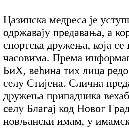
Цазинска медреса је уступи
одржавају предавања, а ко
спортска дружења, која се
часовима. Према информац
БиХ, већина тих лица редо
селу Стијена. Слична пред
дружења припадника вехаби
селу Благај код Новог Гра
новљански имам, у имамск