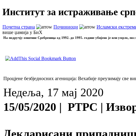
Институт за истраживање срп
Почетна страна
Починиоци
Исламски екстрем
више џамија у БиХ
На подручју општине Сребреница од 1992. до 1995. године убијено је или умрло, пос
Процјене безбједносних агениција: Вехабије преузимају све в
Недеља, 17 мај 2020
15/05/2020 | РТРС | Извор
Декларисани припадници