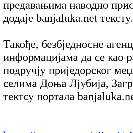
предавањима наводно прису
додаје banjaluka.net тексту.
Такође, безбједносне аген
информацијама да се као р
подручју приједорског ме
селима Доња Лјубија, Загр
тектсу портала banjaluka.ne