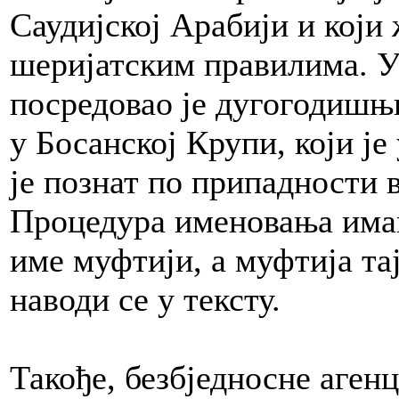
Саудијској Арабији и који
шеријатским правилима. 
посредовао је дугогодишњ
у Босанској Крупи, који ј
је познат по припадности в
Процедура именовања имам
име муфтији, а муфтија та
наводи се у тексту.
Такође, безбједносне аген