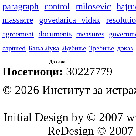
paragraph
control
milosevic
hajru
massacre
govedarica vidak
resoluti
agreement
documents
measures
governm
captured
Бања Лука
Љубиње
Требиње
доказ
До сада
Посетиоци:
30227779
© 2026 Институт за истр
Initial Design by © 2007 
ReDesign © 2007