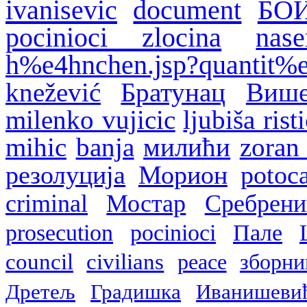
ivanisevic
document
БО
pocinioci zlocina
nase
h%e4hnchen.jsp?quantit%
knežević
Братунац
Више
milenko vujicic
ljubiša rist
mihic
banja
милићи
zoran
резолуција
Морион
potoca
criminal
Мостар
Сребрени
prosecution
pocinioci
Пале
council
civilians
peace
зборни
Дретељ
Градишка
Иванишеви