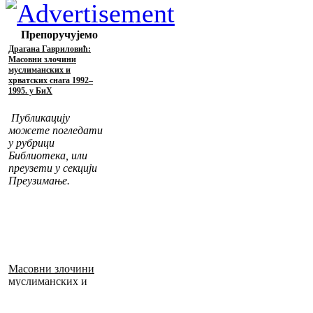
Препоручујемо
Драгана Гавриловић:
Масовни злочини
муслиманских и
хрватских снага 1992–
1995. у БиХ
Публикацију
можете погледати
у рубрици
Библиотека, или
преузети у секцији
Преузимање.
Масовни злочини
муслиманских и
хрватских снага
1992–1995. у БиХ