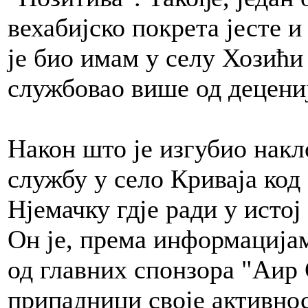
вехабијско покрета јесте и
је био имам у селу Хозићи 
службовао више од децениј
Након што је изгубио накл
службу у село Криваја код 
Нјемачку гдје ради у истој
Он је, према информацијам
од главних спонзора "Аир 
припадници своје активнос