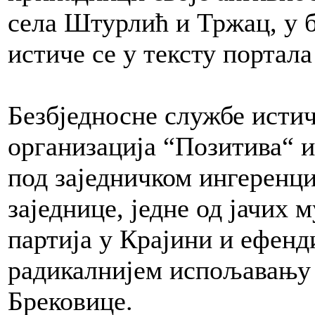
села Штурлић и Тржац, у 
истиче се у тексту портала 
Безбједносне службе истич
организација “Позитива“ 
под заједничком ингеренци
заједнице, једне од јачих
партија у Крајини и ефенд
радикалнијем испољавању 
Брековице.