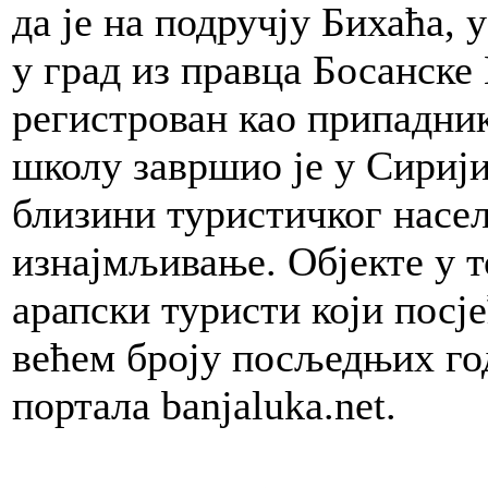
да је на подручју Бихаћа, 
у град из правца Босанске
регистрован као припадник
школу завршио је у Сирији
близини туристичког насе
изнајмљивање. Објекте у т
арапски туристи који посј
већем броју посљедњих год
портала banjaluka.net.