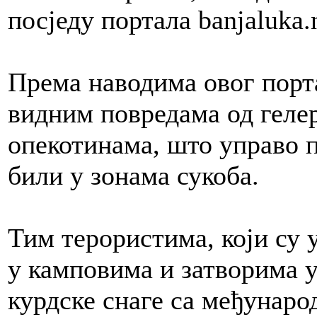
посједу портала banjaluka.n
Према наводима овог порт
видним повредама од гелер
опекотинама, што управо п
били у зонама сукоба.
Тим терористима, који су
у камповима и затворима у
курдске снаге са међунаро