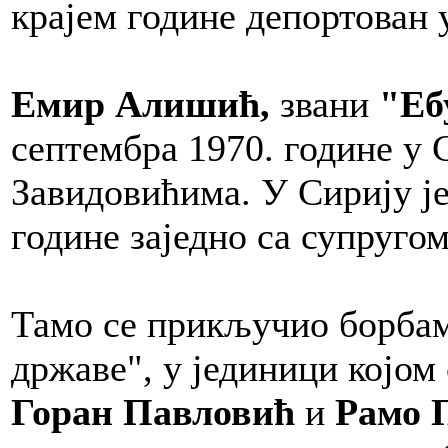
крајем године депортован 
Емир Алишић,
звани
"Еб
септембра 1970. године у 
Завидовићима. У Сирију је
године заједно са супругом
Тамо се прикључио борбам
државе", у јединици којо
Горан Павловић
и
Рамо 