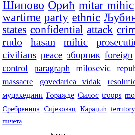
Шипово
Орић
mitar mihic
wartime
party
ethnic
Љуби
states
confidential
attack
crim
rudo
hasan
mihic
prosecuti
civilians
peace
зборник
foreign
control
paragraph
milosevic
repu
massacre
govedarica vidak
resoluti
муџахедини
Горажде
Силос
troops
mo
Сребреница
Сијековац
Караџић
territor
пичета
До сада