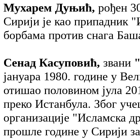
Мухарем Дуњић,
рођен 30
Сирији је као припадник "
борбама против снага Баш
Сенад Касуповић,
звани
"
јануара 1980. године у Ве
отишао половином јула 201
преко Истанбула. Због уче
организације "Исламска др
прошле године у Сирији за