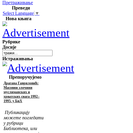
Претраживање
Преведи
Select Language
▼
Нова књига
Рубрике
Досије
Истраживања
Препоручујемо
Драгана Гавриловић:
Масовни злочини
муслиманских и
хрватских снага 1992–
1995. у БиХ
Публикацију
можете погледати
у рубрици
Библиотека, или