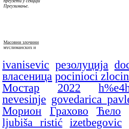
преузети у секцији
Преузимање.
Масовни злочини
муслиманских и
хрватских снага
1992–1995. у БиХ
ivanisevic
резолуција
do
власеница
pocinioci zloci
Мостар
2022
h%e4h
nevesinje
govedarica pavl
Морион
Грахово
Ћело
ljubiša ristić
izetbegovic