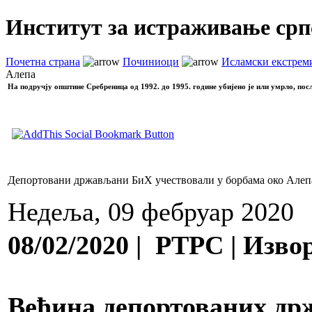
Институт за истраживање срп
Почетна страна
Починиоци
Исламски екстрем
Алепа
На подручју општине Сребреница од 1992. до 1995. године убијено је или умрло, пос
Депортовани држављани БиХ учествовали у борбама око Алеп
Недеља, 09 фебруар 2020
08/02/2020 | РТРС | Изв
Већина депортованих држ