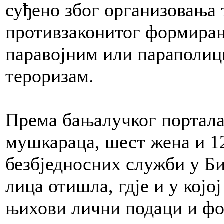
суђено због организовања 
противзаконитог формира
паравојним или параполиц
тероризам.
Према бањалучког портала
мушкараца, шест жена и 12
безбједносних служби у Би
лица отишла, гдје и у којој
њихови лични подаци и фо