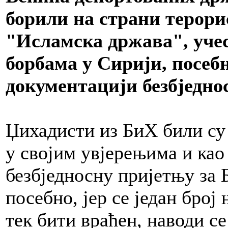
борили на страни терори
"Исламска држава", уче
борбама у Сирији, посебн
документацији безбједно
Џихадисти из БиХ били су
у својим увјерењима и као
безбједносну пријетњу за 
посебно, јер се један број
тек бити враћен, наводи се