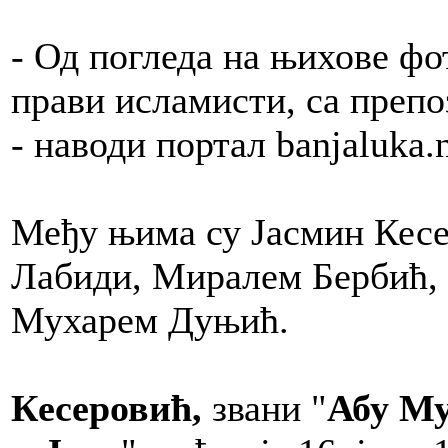
- Од погледа на њихове фо
прави исламисти, са преп
- наводи портал banjaluka.n
Међу њима су Јасмин Кесе
Лабиди, Миралем Бербић,
Мухарем Дуњић.
Кесеровић,
звани "
Абу Му