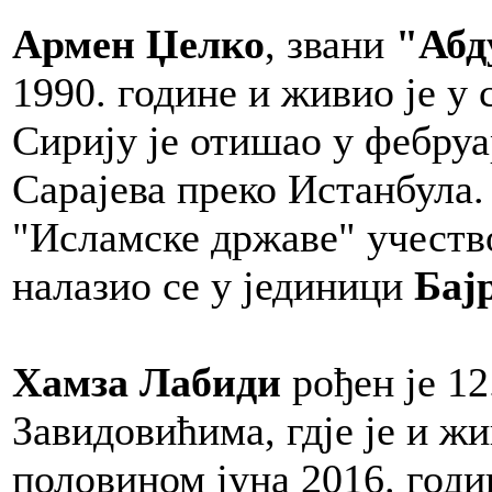
Армен Џелко
, звани
"Абд
1990. године и живио је у
Сирију је отишао у фебруа
Сарајева преко Истанбула
"Исламске државе" учество
налазио се у јединици
Бај
Хамза Лабиди
рођен је 12
Завидовићима, гдје је и ж
половином јуна 2016. годи