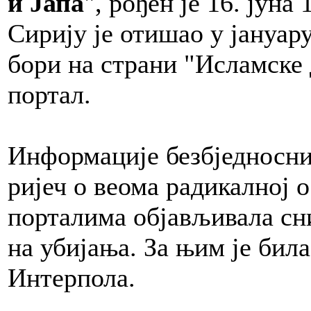
и Јапа
", рођен је 16. јуна
Сирију је отишао у јануару
бори на страни "Исламске
портал.
Информације безбједносних
ријеч о веома радикалној о
порталима објављивала сни
на убијања. За њим је бил
Интерпола.