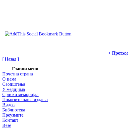
< Претхо
[ Назад ]
Главни мени
Почетна страна
О нама
Саопштења
У медијима
Српски меморијал
Помозите наша издања
Видео
Библиотека
Преузмите
Контакт
Везе