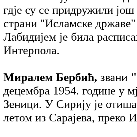
гдје су се придружили јо
страни "Исламске државе
Лабидијем је била расписа
Интерпола.
Миралем Бербић,
звани
децембра 1954. године у м
Зеници. У Сирију је отиша
летом из Сарајева, преко 