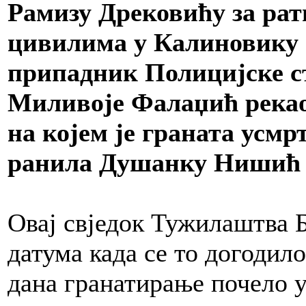
Рамизу Дрековићу за рат
цивилима у Калиновику 
припадник Полицијске с
Миливоје Фалаџић рекао ј
на којем је граната усм
ранила Душанку Нишић и
Овај свједок Тужилаштва Б
датума када се то догодило,
дана гранатирање почело у