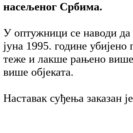
насељеног Србима.
У оптужници се наводи да 
јуна 1995. године убијено
теже и лакше рањено више 
више објеката.
Наставак суђења заказан је