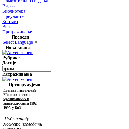
Помозите наша издања
Видео
Библиотека
Преузмите
Контакт
Везе
Претраживање
Преведи
Select Language
▼
Нова књига
Рубрике
Досије
Истраживања
Препоручујемо
Драгана Гавриловић:
Масовни злочини
муслиманских и
хрватских снага 1992–
1995. у БиХ
Публикацију
можете погледати