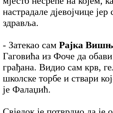
мјесто несреће на којем, ка
настрадале дјевојчице јер
здравља.
- Затекао сам
Рајка Виш
Гаговића из Фоче да обави 
грађана. Видио сам крв, ге
школске торбе и ствари кој
је Фалаџић.
Свједок је потврдио да је о