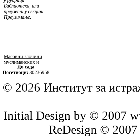
у рубрици
Библиотека, или
преузети у секцији
Преузимање.
Масовни злочини
муслиманских и
До сада
хрватских снага
Посетиоци:
30236958
1992–1995. у БиХ
© 2026 Институт за истр
Initial Design by © 2007 
ReDesign © 2007