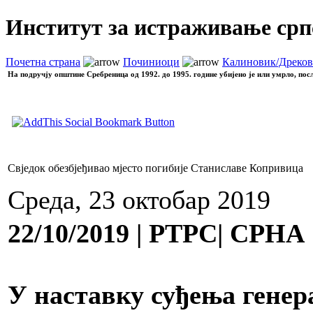
Институт за истраживање срп
Почетна страна
Починиоци
Калиновик/Дреко
На подручју општине Сребреница од 1992. до 1995. године убијено је или умрло, пос
Свједок обезбјеђивао мјесто погибије Станиславе Копривица
Среда, 23 октобар 2019
22/10/2019 | РТРС| СРНА
У наставку суђења генер