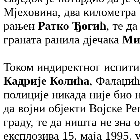
Мјеховина, два километра 
рањен
Ратко Ђогић
, те д
граната ранила дјечака
Ми
Током индиректног испити
Кадрије Колића
, Фалаџић
полиције никада није био 
да војни објекти Војске Р
граду, те да ништа не зна
експлозива 15. маја 1995. 