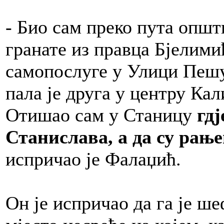
- Био сам преко пута општ
гранате из правца Бјелимић
самопослуге у Улици Пешу
пала је друга у центру Ка
Отишао сам у Станицу
гдј
Станислава, а да су рањ
испричао је Фалаџић.
Он је испричао да га је ше