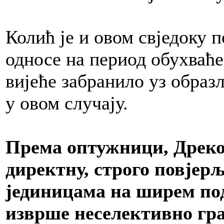
Колић је и овом свједоку 
односе на период обухваћ
вијеће забранило уз образ
у овом случају.
Према оптужници, Дреков
директну, строго повјер
јединицама на ширем по
изврше неселективно гр