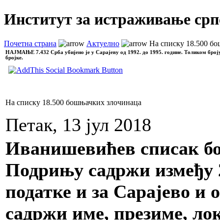
Институт за истраживање срп
Почетна страна
Актуелно
На списку 18.500 б
НАЈМАЊЕ
7.432 Срба убијено је у Сарајеву од 1992. до 1995. године. Толиком број
бројке.
На списку 18.500 бошњачких злочинаца
Петак, 13 јул 2018
Иванишевићев списак б
Подрињу садржи између 2
податке и за Сарајево и 
садржи име, презиме, лок