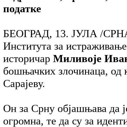
податке
БЕОГРАД, 13. ЈУЛА /СРНА/
Института за истраживање 
историчар
Миливоје Ива
бошњачких злочинаца, од к
Сарајеву.
Он за Срну објашњава да ј
огромна, те да су за иден