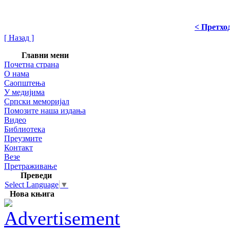
< Претхо
[ Назад ]
Главни мени
Почетна страна
О нама
Саопштења
У медијима
Српски меморијал
Помозите наша издања
Видео
Библиотека
Преузмите
Контакт
Везе
Претраживање
Преведи
Select Language
▼
Нова књига