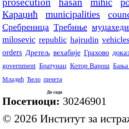
prosecution
hasan
mihic
po
Караџић
municipalities
counc
Сребреница
Требиње
муџахед
milosevic
republic
hajrudin
vehicle
orders
Дретељ
вехабије
Грахово
дока
government
Братунац
Котор Варош
Бања
Младић
Ћело
пичета
До сада
Посетиоци:
30246901
© 2026 Институт за истр