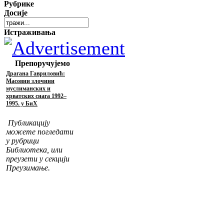
Рубрике
Досије
Истраживања
Препоручујемо
Драгана Гавриловић:
Масовни злочини
муслиманских и
хрватских снага 1992–
1995. у БиХ
Публикацију
можете погледати
у рубрици
Библиотека, или
преузети у секцији
Преузимање.