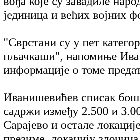
вођа које су завадиле наро
јединица и већих војних ф
"Сврстани су у пет категор
пљачкаши", напомиње Иван
информације о томе предат
Иванишевићев списак бош
садржи између 2.500 и 3.00
Сарајево и остале локациј
презиме, локацију злочина 