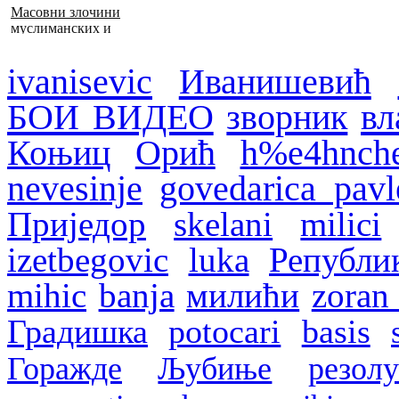
Масовни злочини
муслиманских и
хрватских снага
1992–1995. у БиХ
ivanisevic
Иванишевић
БОИ ВИДЕО
зворник
вл
Коњиц
Орић
h%e4hnche
nevesinje
govedarica pavl
Приједор
skelani
milici
izetbegovic
luka
Републи
mihic
banja
милићи
zoran
Градишка
potocari
basis
Горажде
Љубиње
резолу