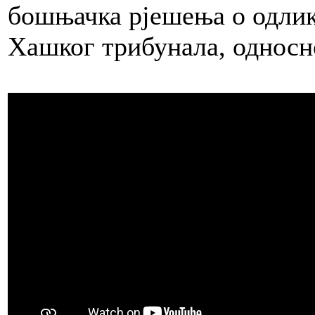
бошњачка рјешења о одлико
Хашког трибунала, односн