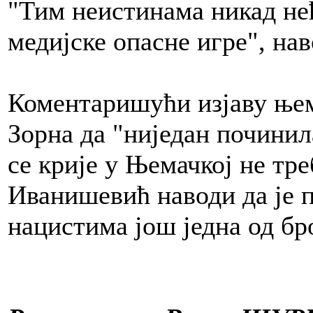
"Тим неистинама никад нећ
медијске опасне игре", на
Коментаришући изјаву ње
Зорна да "ниједан починил
се крије у Њемачкој не тре
Иванишевић наводи да је 
нацистима још једна од бр