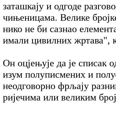
заташкају и одгоде разгов
чињеницама. Велике бројке
нико не би сазнао елемент
имали цивилних жртава", 
Он оцјењује да је списак 
изум полуписмених и полуо
неодговорно фрљају разни
ријечима или великим бро