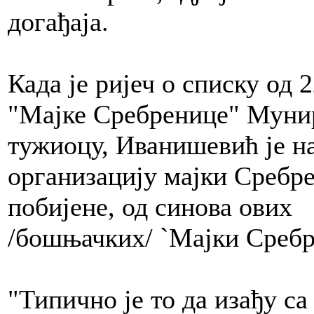
догађаја.
Када је ријеч о списку од 
"Мајке Сребренице" Муни
тужиоцу, Иванишевић је н
организацију мајки Сребрен
побијене, од синова ових
/бошњачких/ `Мајки Сребр
"Типично је то да изађу са