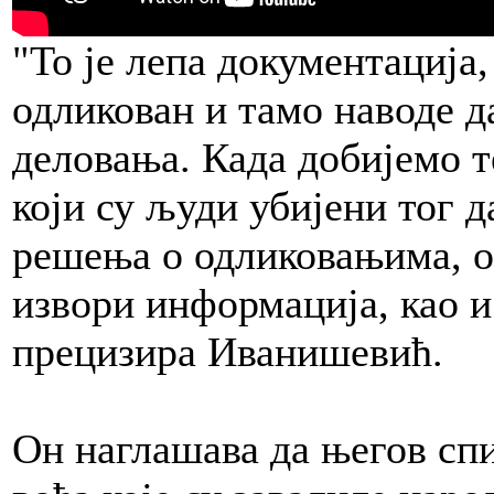
"То је лепа документација,
одликован и тамо наводе д
деловања. Када добијемо т
који су људи убијени тог 
решења о одликовањима, о 
извори информација, као и
прецизира Иванишевић.
Он наглашава да његов сп