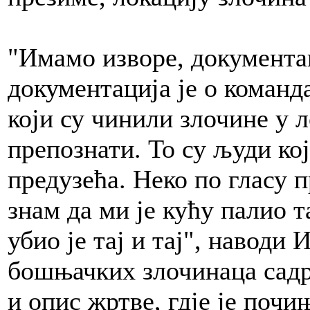
"Имамо изворе, документац
документација је о коман
који су чинили злочине у 
препознати. То су људи кој
предузећа. Неко по гласу п
знам да ми је кућу палио та
убио је тај и тај", наводи
бошњачких злочинаца садр
и опис жртве, гдје је почи