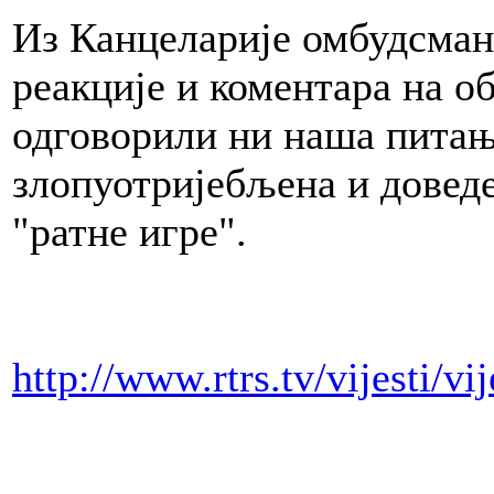
Из Канцеларије омбудсман
реакције и коментара на о
одговорили ни наша питања
злопуотријебљена и доведе
"ратне игре".
http://www.rtrs.tv/vijesti/v