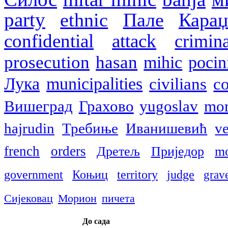
party
ethnic
Пале
Кара
confidential
attack
crimin
prosecution
hasan
mihic
pocin
Лука
municipalities
civilians
co
Вишеград
Грахово
yugoslav
mor
hajrudin
Требиње
Иванишевић
ve
french
orders
Дретељ
Приједор
m
government
Коњиц
territory
judge
grav
Сијековац
Морион
пичета
До сада