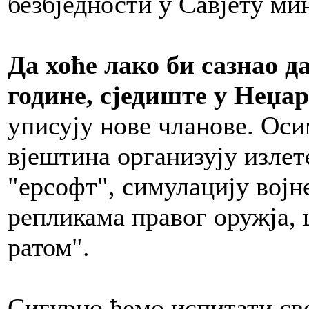
безбједности у Савјету ми
Да хоће лако би сазнао д
године, сједиште у Неџа
уписују нове чланове. Ос
вјештина организују излет
"ерсофт", симулацију војн
репликама правог оружја, 
ратом".
Сигурно ћемо испитати све