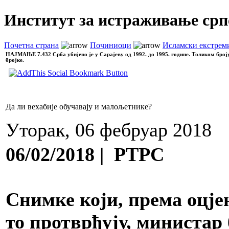
Институт за истраживање срп
Почетна страна
Починиоци
Исламски екстрем
НАЈМАЊЕ
7.432 Срба убијено је у Сарајеву од 1992. до 1995. године. Толиком број
бројке.
Да ли вехабије обучавају и малољетнике?
Уторак, 06 фебруар 2018
06/02/2018 | РТРС
Снимке који, према оцје
то протврђују, министар