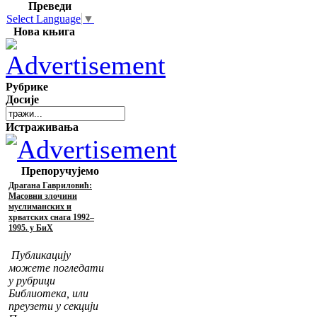
Преведи
Select Language
▼
Нова књига
Рубрике
Досије
Истраживања
Препоручујемо
Драгана Гавриловић:
Масовни злочини
муслиманских и
хрватских снага 1992–
1995. у БиХ
Публикацију
можете погледати
у рубрици
Библиотека, или
преузети у секцији