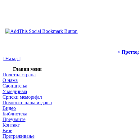
< Претхо
[ Назад ]
Главни мени
Почетна страна
О нама
Саопштења
У медијима
Српски меморијал
Помозите наша издања
Видео
Библиотека
Преузмите
Контакт
Везе
Претраживање