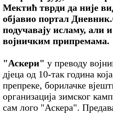
Мектић тврди да није вид
објавио портал Дневник.б
подучавају исламу, али и
војничким припремама.
"Аскери"
у преводу војни
дјеца од 10-так година кој
препреке, борилачке вјешт
организација зимског камп
сам лого "Аскера". Преда