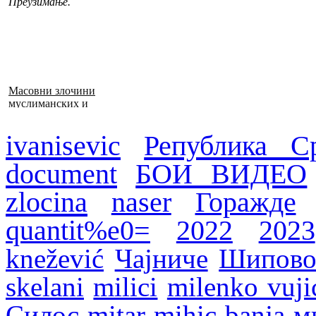
Преузимање.
Масовни злочини
муслиманских и
хрватских снага
1992–1995. у БиХ
ivanisevic
Република С
document
БОИ ВИДЕО
zlocina
naser
Горажде
quantit%e0=
2022
2023
knežević
Чајниче
Шипов
skelani
milici
milenko vuji
Силос
mitar mihic
banja
м