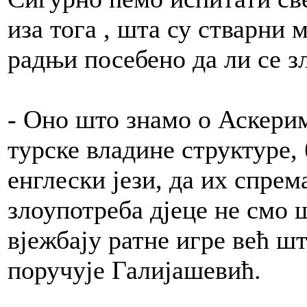
иза тога , шта су стварни 
радњи посебено да ли се з
- Оно што знамо о Аскери
турске владине структуре,
енглески јези, да их спрем
злоупотреба дјеце не смо 
вјежбају ратне игре већ шт
поручује Галијашевић.