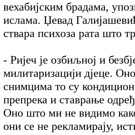
вехабијским брадама, упоз
ислама. Џевад Галијашевић
ствара психоза рата што т
- Ријеч је озбиљној и безбј
милитаризацији дјеце. Он
снимцима то су кондицион
препрека и ставрање одређ
Оно што ми не видимо как
они се не рекламирају, ис