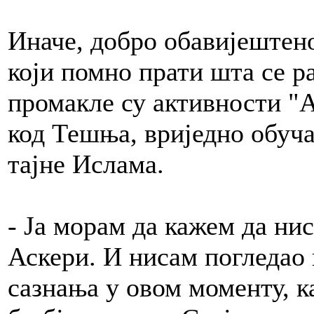
Иначе, добро обавијештен
који помно прати шта се р
промакле су активности "А
код Тешња, вриједно обуч
тајне Ислама.
- Ја морам да кажем да ни
Аскери. И нисам погледао 
сазнања у овом моменту, 