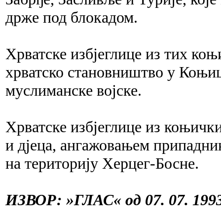
држе под блокадом.
Хрватске избјеглице из тих коњи
хрватско становништво у Коњиц
муслиманске војске.
Хрватске избјеглице из коњички
и дјеца, ангажовањем припадни
на територију Херцег-Босне.
ИЗВОР: »ГЛАС« од 07. 07. 1993