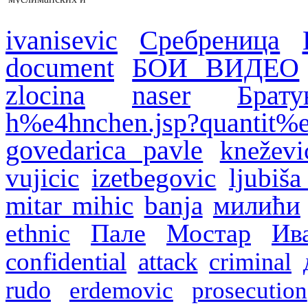
хрватских снага
1992–1995. у БиХ
ivanisevic
Сребреница
document
БОИ ВИДЕО
zlocina
naser
Брату
h%e4hnchen.jsp?quantit%
govedarica pavle
kneževi
vujicic
izetbegovic
ljubiša 
mitar mihic
banja
милићи
ethnic
Пале
Мостар
Ив
confidential
attack
criminal
rudo
erdemovic
prosecution