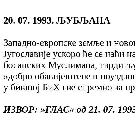
20. 07. 1993. ЉУБЉАНА
Западно-европске земље и ново
Југославије ускоро ће се наћи 
босанских Муслимана, тврди љу
»добро обавијештене и поуздане
у бившој БиХ све спремно за пр
ИЗВОР: »ГЛАС« од 21. 07. 1993