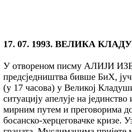
17. 07. 1993. ВЕЛИКА КЛА
У отвореном писму АЛИЈИ ИЗ
предсједништва бивше БиХ, јуч
(у 17 часова) у Великој Клад
ситуацију апелује на јединство 
мирним путем и преговорима до
босанско-херцеговачке кризе. У
граната, Муслиманима пријете м