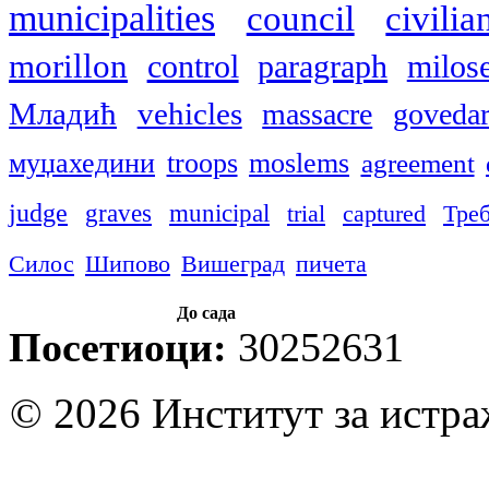
municipalities
council
civilia
morillon
control
paragraph
milos
Младић
vehicles
massacre
govedar
муџахедини
troops
moslems
agreement
judge
graves
municipal
trial
captured
Тре
Силос
Шипово
Вишеград
пичета
До сада
Посетиоци:
30252631
© 2026 Институт за истр