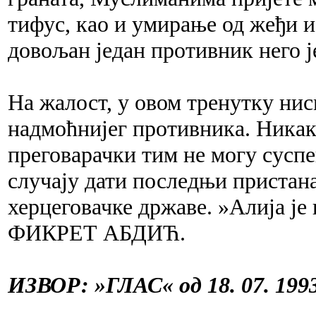
тифус, као и умирање од жеђи и
довољан један противник него ј
На жалост, у овом тренутку нис
надмоћнијег противника. Ника
преговарачки тим не могу суспе
случају дати последњи пристана
херцеговачке државе. »Алија је
ФИКРЕТ АБДИЋ.
ИЗВОР: »ГЛАС« од 18. 07. 1993