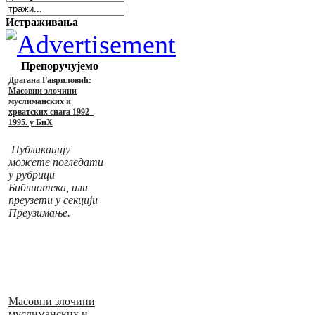
Истраживања
Препоручујемо
Драгана Гавриловић:
Масовни злочини
муслиманских и
хрватских снага 1992–
1995. у БиХ
Публикацију
можете погледати
у рубрици
Библиотека, или
преузети у секцији
Преузимање.
Масовни злочини
муслиманских и