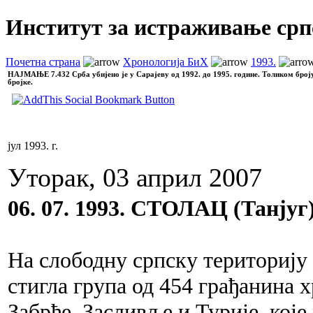
Институт за истраживање срп
Почетна страна
Хронологија БиХ
1993.
НАЈМАЊЕ
7.432 Срба убијено је у Сарајеву од 1992. до 1995. године. Толиком број
бројке.
јул 1993. г.
Уторак, 03 април 2007
06. 07. 1993. СТОЛАЦ (Танјуг
На слободну српску територију 
стигла група од 454 грађанина 
Забрђе, Засливље и Турије, које