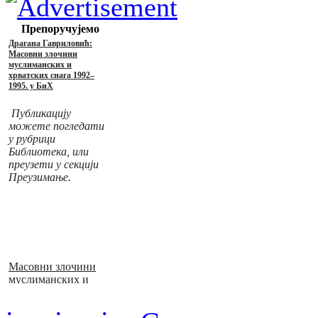
Препоручујемо
Драгана Гавриловић:
Масовни злочини
муслиманских и
хрватских снага 1992–
1995. у БиХ
Публикацију
можете погледати
у рубрици
Библиотека, или
преузети у секцији
Преузимање.
Масовни злочини
муслиманских и
хрватских снага
1992–1995. у БиХ