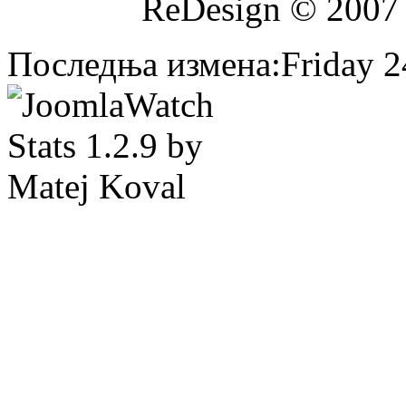
ReDesign © 2007
Последња измена:Friday 24