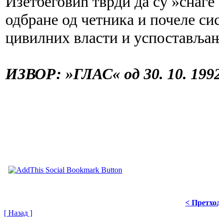
Изетбеговић тврди да су »снаг
одбране од четника и почеле си
цивилних власти и успостављањ
ИЗВОР: »ГЛАС« од 30. 10. 1992
< Претхо
[ Назад ]