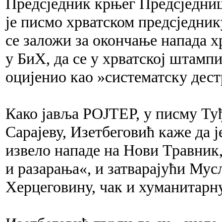
Предсједник крњег Предсједни
је писмо хрватском предсједник
се заложи за окончање напада х
у БиХ, да се у хрватској штампи
оцијенио као »систематску дес
Како јавља РОЈТЕР, у писму Туђ
Сарајеву, Изетбеговић каже да 
извело нападе на Нови Травник
и разарања«, и затварајући Мус
Херцеговину, чак и хуманитарн