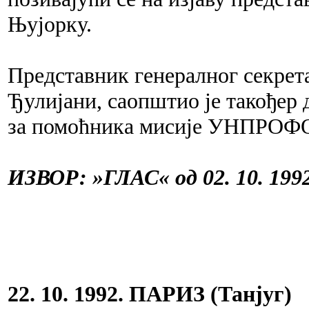
Њујорку.
Представник генералног секрет
Ђулијани, саопштио је такођер
за помоћника мисије УНПРОФОР
ИЗВОР: »ГЛАС« од 02. 10. 1992
22. 10. 1992. ПАРИЗ (Танјуг)