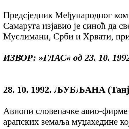
Предсједник Међународног ком
Самаруга изјавио је синоћ да св
Муслимани, Срби и Хрвати, при
ИЗВОР: »ГЛАС« од 23. 10. 1992
28. 10. 1992. ЉУБЉАНА (Танј
Авиони словеначке авио-фирме 
арапских земаља муџахедине кој