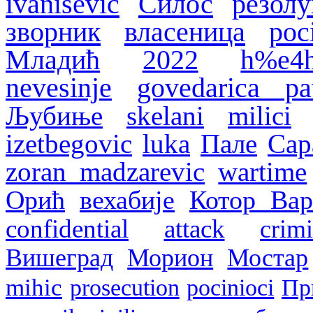
ivanisevic
Силос
резолу
зворник
власеница
poc
Младић
2022
h%e4h
nevesinje
govedarica pa
Љубиње
skelani
milici
izetbegovic
luka
Пале
Сар
zoran madzarevic
wartime
Орић
вехабије
Котор Ва
confidential
attack
crimi
Вишеград
Морион
Мостар
mihic
prosecution
pocinioci
Пр