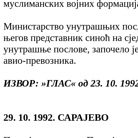
муслиманских војних формациј
Министарство унутрашњих посл
његов представник синоћ на сје
унутрашње послове, започело ј
авио-превозника.
ИЗВОР: »ГЛАС« од 23. 10. 1992
29. 10. 1992. САРАЈЕВО