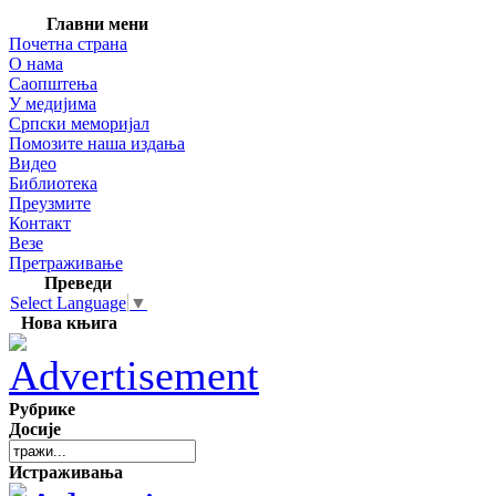
Главни мени
Почетна страна
О нама
Саопштења
У медијима
Српски меморијал
Помозите наша издања
Видео
Библиотека
Преузмите
Контакт
Везе
Претраживање
Преведи
Select Language
▼
Нова књига
Рубрике
Досије
Истраживања