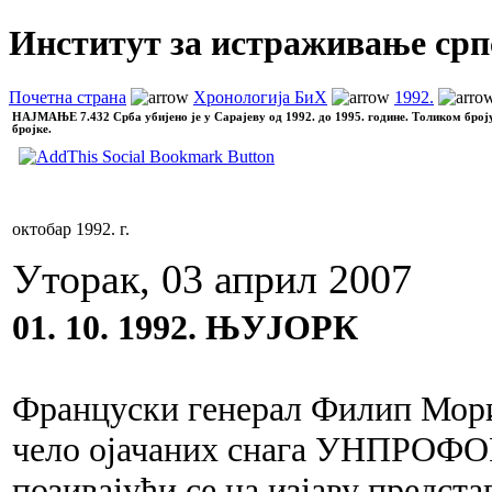
Институт за истраживање срп
Почетна страна
Хронологија БиХ
1992.
НАЈМАЊЕ
7.432 Срба убијено је у Сарајеву од 1992. до 1995. године. Толиком број
бројке.
октобар 1992. г.
Уторак, 03 април 2007
01. 10. 1992. ЊУЈОРК
Француски генерал Филип Мори
чело ојачаних снага УНПРОФОР
позивајући се на изјаву предст