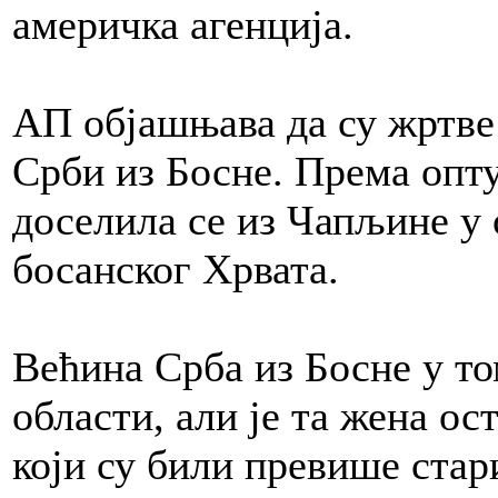
америчка агенција.
АП објашњава да су жртве
Срби из Босне. Према опт
доселила се из Чапљине у
босанског Хрвата.
Већина Срба из Босне у том
области, али је та жена ос
који су били превише стар