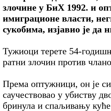
злочине у БиХ 1992. и оп
имиграционе власти, неги
сукобима, изјавио је да н
Тужиоци терете 54-годишњ
ратни злочин против члано
Према оптужници, он је с
саучествовао у убиству дво
бринула и спаљивању куће 