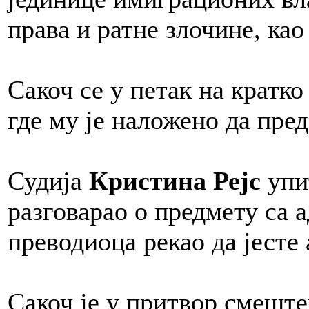
права и ратне злочине, ка
Сакоч се у петак на кратк
где му је наложено да пред
Судија
Кристина Рејс
упит
разговарао о предмету са а
преводиоца рекао да јесте 
Сакоч је у притвор смеште