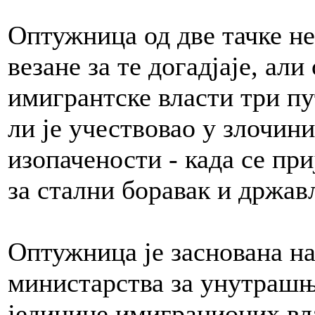
Оптужница од две тачке н
везане за те догадјаје, али
имигрантске власти три пу
ли је учествовао у злочин
изопачености - када се при
за стални боравак и држав
Оптужница је заснована н
министарства за унутрашњ
јединице имиграционих вл