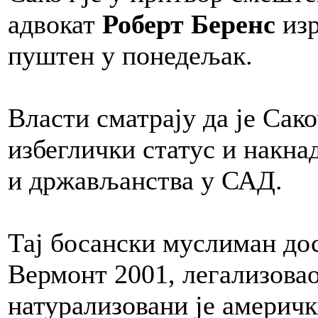
адвокат
Роберт Беренс
изр
пуштен у понедељак.
Власти сматрају да је Сако
избеглички статус и накна
и држављанства у САД.
Тај босански муслиман до
Вермонт 2001, легализовао
натурализовани је америчк