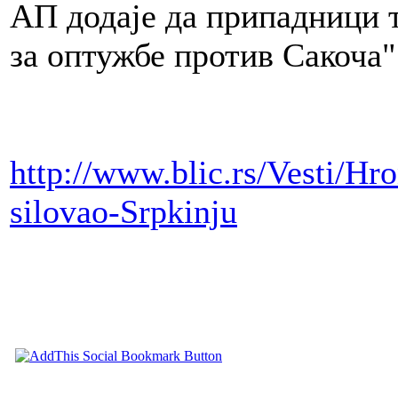
АП додаје да припадници т
за оптужбе против Сакоча"
http://www.blic.rs/Vesti/Hr
silovao-Srpkinju