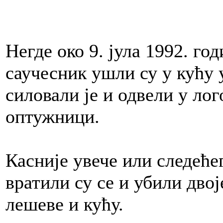
Негде око 9. јула 1992. го
саучесник ушли су у кућу у
силовали је и одвели у лог
оптужници.
Касније увече или следеће
вратили су се и убили дво
лешеве и кућу.