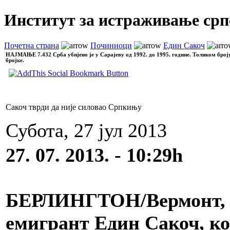
Институт за истраживање срп
Почетна страна
Починиоци
Един Сакоч
НАЈМАЊЕ
7.432 Срба убијено је у Сарајеву од 1992. до 1995. године. Толиком број
бројке.
Сакоч тврди да није силовао Српкињу
Субота, 27 јул 2013
27. 07. 2013. - 10:29h
БЕРЛИНГТОН/Вермонт, 27
емигрант Един Сакоч, ко