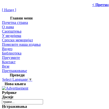
< Претхо
[ Назад ]
Главни мени
Почетна страна
О нама
Саопштења
У медијима
Српски меморијал
Помозите наша издања
Видео
Библиотека
Преузмите
Контакт
Везе
Претраживање
Преведи
Select Language
▼
Нова књига
Рубрике
Досије
Истраживања