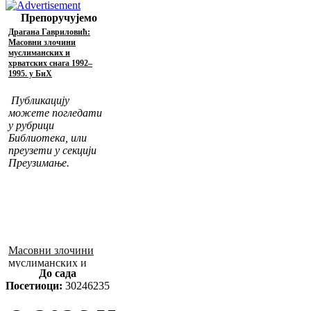
Препоручујемо
Драгана Гавриловић:
Масовни злочини
муслиманских и
хрватских снага 1992–
1995. у БиХ
Публикацију
можете погледати
у рубрици
Библиотека, или
преузети у секцији
Преузимање.
Масовни злочини
муслиманских и
До сада
хрватских снага
Посетиоци:
30246235
1992–1995. у БиХ