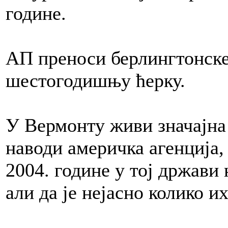
године.
АП преноси берлингтонске 
шестогодишњу ћерку.
У Вермонту живи значајна 
наводи америчка агенција, 
2004. године у тој држави
али да је нејасно колико и