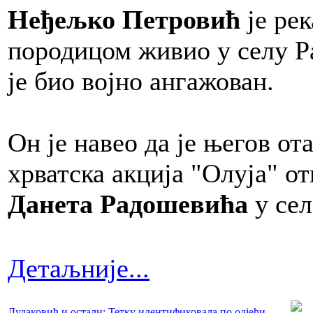
Неђељко Петровић
је рек
породицом живио у селу Р
је био војно ангажован.
Он је навео да је његов от
хрватска акција "Олуја" о
Данета Радошевића
у сел
Детаљније...
Дудаковић и остали: Тетку идентификовала по одјећи