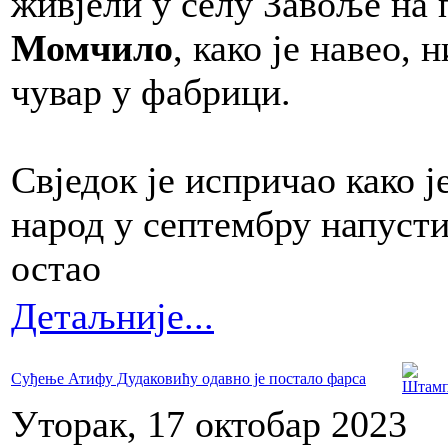
живјели у селу Завоље на
Момчило
, како је навео, 
чувар у фабрици.
Свједок је испричао како је
народ у септембру напусти
остао
Детаљније...
Суђење Атифу Дудаковићу одавно је постало фарса
Уторак, 17 октобар 2023