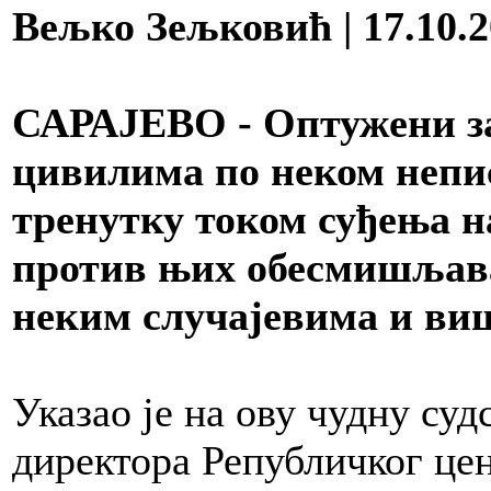
Вељко Зељковић | 17.10.2
САРАЈЕВО - Оптужени за
цивилима по неком непи
тренутку током суђења н
против њих обесмишљава 
неким случајевима и виш
Указао је на ову чудну су
директора Републичког цен