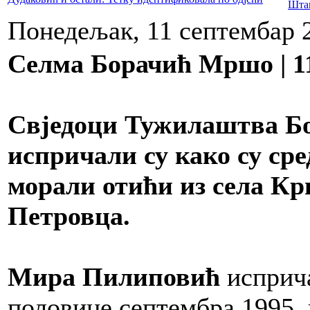
Понедељак, 11 септембар 
Селма Борачић Мршо | 1
Свједоци Тужилаштва Бо
испричали су како су сре
морали отићи из села Кр
Петровца.
Мира Пилиповић
исприча
половине септембра 1995. 