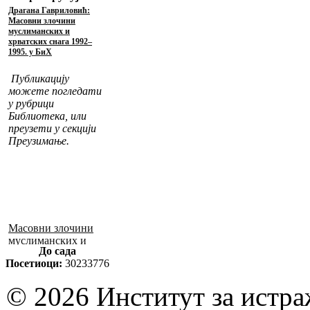
Драгана Гавриловић:
Масовни злочини
муслиманских и
хрватских снага 1992–
1995. у БиХ
Публикацију
можете погледати
у рубрици
Библиотека, или
преузети у секцији
Преузимање.
Масовни злочини
муслиманских и
До сада
хрватских снага
Посетиоци:
30233776
1992–1995. у БиХ
© 2026 Институт за истр