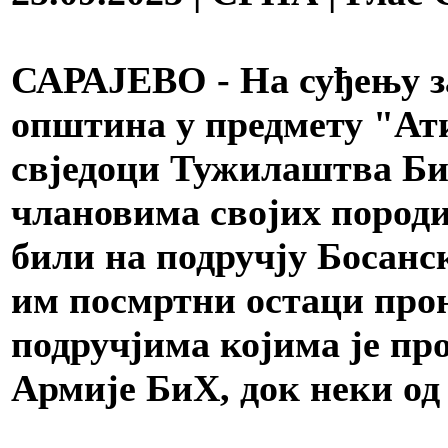
САРАЈЕВО - На суђењу з
општина у предмету "Ат
свједоци Тужилаштва БиХ
члановима својих породиц
били на подручју Босанс
им посмртни остаци прон
подручјима којима је пр
Армије БиХ, док неки од