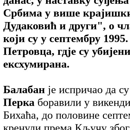
Србима у више крајишки
Дудаковић и други", о ч
који су у септембру 1995
Петровца, гдје су убијени
ексхумирана.
Балабан
је испричао да с
Перка
боравили у викенди
Бихаћа, до половине септе
кренули према Кључу због