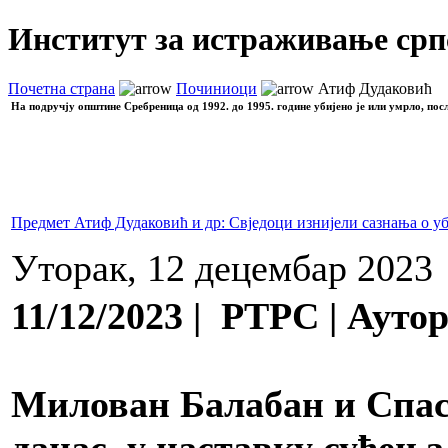
Институт за истраживање срп
Почетна страна
Починиоци
Атиф Дудаковић
На подручју општине Сребреница од 1992. до 1995. године убијено је или умрло, пос
Предмет Атиф Дудаковић и др: Свједоци изнијели сазнања о у
Уторак, 12 децембар 2023
11/12/2023 | РТРС | Аут
Милован Балабан и Спас
данас, у наставку суђења