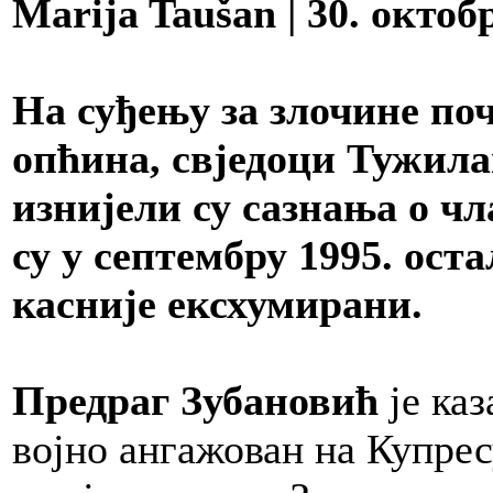
Marija Taušan | 30. октобр
На суђењу за злочине п
опћина, свједоци Тужил
изнијели су сазнања о ч
су у септембру 1995. ост
касније ексхумирани.
Предраг Зубановић
је ка
војно ангажован на Купрес