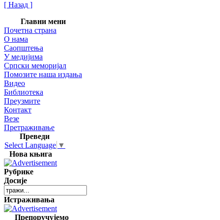
[ Назад ]
Главни мени
Почетна страна
О нама
Саопштења
У медијима
Српски меморијал
Помозите наша издања
Видео
Библиотека
Преузмите
Контакт
Везе
Претраживање
Преведи
Select Language
▼
Нова књига
Рубрике
Досије
Истраживања
Препоручујемо