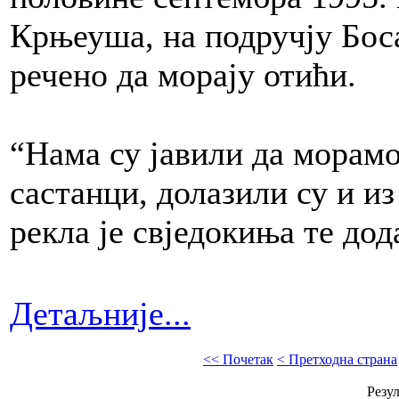
Крњеуша, на подручју Боса
речено да морају отићи.
“Нама су јавили да морамо
састанци, долазили су и из
рекла је свједокиња те дод
Детаљније...
<< Почетак
< Претходна страна
Резул