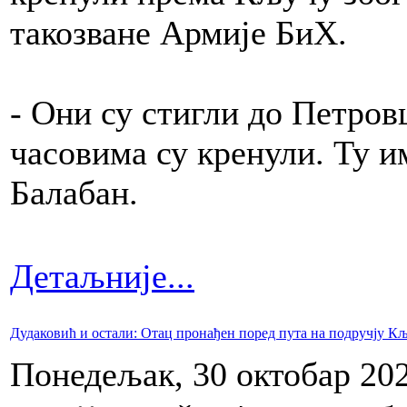
такозване Армије БиХ.
- Они су стигли до Петров
часовима су кренули. Ту им
Балабан.
Детаљније...
Дудаковић и остали: Отац пронађен поред пута на подручју К
Понедељак, 30 октобар 20