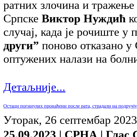
ратних злочина и тражење
Српске
Виктор Нуждић
к
случај, када је рочиште у
други”
поново отказано у С
оптужених налази на болн
Детаљније...
Остаци погинулих пронађени после рата, страдали на подручју
Уторак, 26 септембар 2023
25.09.2023 | СРНА | Глас