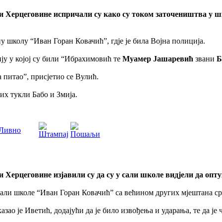
 и Херцеговине испричали су како су током заточеништва у
вну школу “Иван Горан Ковачић”, гдје је била Војна полиција.
ију у којој су били “Ибрахимовић те
Муамер Јашаревић
звани
Б
 питао”, присјетио се Вулић.
 их тукли Бабо и Змија.
 Ливно
и Херцеговине изјавили су да су у сали школе видјели да о
 у сали школе “Иван Горан Ковачић” са већином других мјештана 
зао је Иветић, додајући да је било извођења и ударања, те да је 