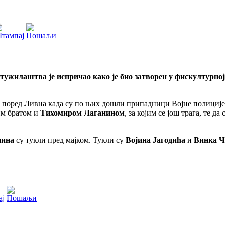
тужилаштва је испричао како је био затворен у фискултурној 
елу поред Ливна када су по њих дошли припадници Војне полициј
јим братом и
Тихомиром Лаганином
, за којим се још трага, те д
нина
су тукли пред мајком. Тукли су
Војина Јагодића
и
Винка Ч