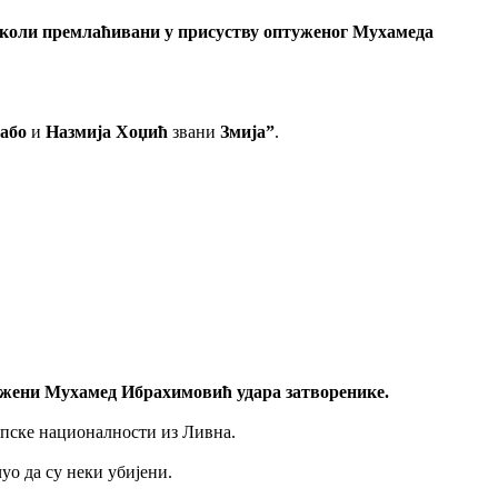
 школи премлаћивани у присуству оптуженог Мухамеда
або
и
Назмија Хоџић
звани
Змија”
.
птужени Мухамед Ибрахимовић удара затворенике.
српске националности из Ливна.
чуо да су неки убијени.