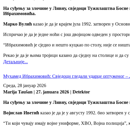
На суђењу за злочине у Ливну, свједоци Тужилаштва Босне
Ибрахимовића.
Марко Вулић
казао је да је крајем јула 1992. затворен у Осно
Испричао је да је једне ноћи с још двојицом одведен у простор
“Ибрахимовић је сједио и нешто куцкао по столу, није се ништа
Рекао је да је њима тројици казано да сједну на столице и да су
Детаљније...
Мухамед Ибрахимовић: Свједоци гледали ударце оптуженог –
Среда, 28 јануар 2026
Marija Taušan | 27. januara 2026 | Detektor
На суђењу за злочине у Ливну, свједоци Тужилаштва Босне 
Војислав Иветић
казао је да је у августу 1992. био затворен
“Ти који чувају имају војне униформе, ХВО, Војна полиција”, ка