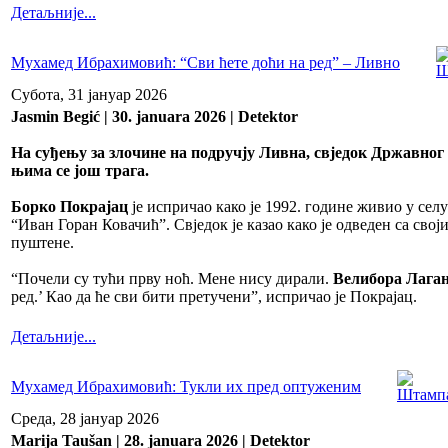
Детаљније...
Мухамед Ибрахимовић: “Сви ћете доћи на ред” – Ливно
Субота, 31 јануар 2026
Jasmin Begić | 30. januara 2026 | Detektor
На суђењу за злочине на подручју Ливна, свједок Државног 
њима се још трага.
Борко Покрајац
је испричао како је 1992. године живио у с
“Иван Горан Ковачић”. Свједок је казао како је одведен са сво
пуштене.
“Почели су тући прву ноћ. Мене нису дирали.
Велибора Лага
ред.’ Као да ће сви бити претучени”, испричао је Покрајац.
Детаљније...
Мухамед Ибрахимовић: Тукли их пред оптуженим
Среда, 28 јануар 2026
Marija Taušan | 28. januara 2026 | Detektor