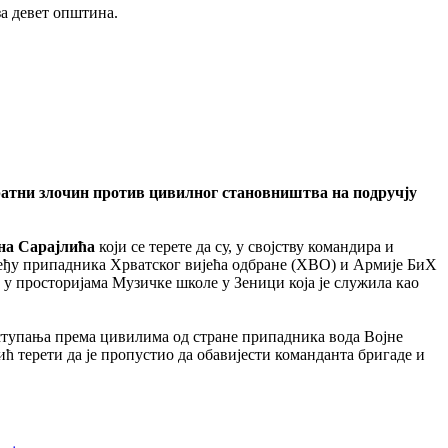
за девет општина.
ратни злочин против цивилног становништва на подручју
на Сарајлића
који се терете да су, у својству командира и
међу припадника Хрватског вијећа одбране (ХВО) и Армије БиХ
 у просторијама Музичке школе у Зеници која је служила као
поступања према цивилима од стране припадника вода Војне
ић терети да је пропустио да обавијести команданта бригаде и