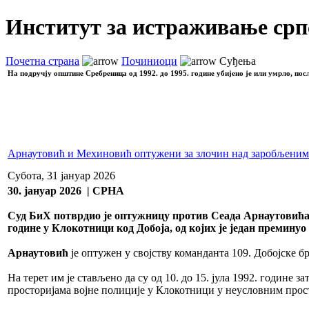
Институт за истраживање срп
Почетна страна
Починиоци
Суђења
На подручју општине Сребреница од 1992. до 1995. године убијено је или умрло, пос
Арнаутовић и Мехиновић оптужени за злочин над заробљени
Субота, 31 јануар 2026
30. jануар 2026 | СРНА
Суд БиХ потврдио је оптужницу против Сеада Арнаутовића 
године у Клокотници код Добоја, од којих је један премину
Арнаутовић
је оптужен у својству команданта 109. Добојске б
На терет им је стављено да су од 10. до 15. јула 1992. годин
просторијама војне полиције у Клокотници у неусловним прос