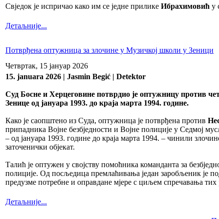
Свједок је испричао како им се једне прилике
Ибрахимовић
у 
Детаљније...
Потврђена оптужница за злочине у Музичкој школи у Зеници
Четвртак, 15 јануар 2026
15. januara 2026 | Jasmin Begić | Detektor
Суд Босне и Херцеговине потврдио је оптужницу против че
Зенице од јануара 1993. до краја марта 1994. године.
Како је саопштено из Суда, оптужница је потврђена против
Не
припадника Војне безбједности и Војне полиције у Седмој му
– од јануара 1993. године до краја марта 1994. – чинили зло
заточенички објекат.
Талић је оптужен у својству помоћника команданта за безбјед
полиције. Од посљедица премлаћивања један заробљеник је подл
предузме потребне и оправдане мјере с циљем спречавања тих
Детаљније...