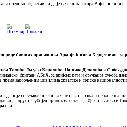
сали представио, рекавши да је начелник логора Војне полиције 
творице бивших припадника Армије Босне и Херцеговине за 
сиба Талића, Јусуфа Каралића, Нашида Делалића
и
Сабахуди
слиманској бригади АБиХ, за вријеме рата и оружаног сукоба из
чине према заробљеним цивилима хрватске и српске националности
ност да није спречавао противзаконита затварања и нечовјечна 
егао, а други је убијен приликом покушаја бјекства, док се Тал
 радњи.