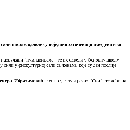
сали школе, одакле су поједини заточеници изведени и за
е наоружани “пумпарицама”, те их одвели у Основну школу
а су били у фискултурној сали са женама, које су дан послије
ечура. Ибрахимовић
је ушао у салу и рекао: ‘Сви ћете доћи на