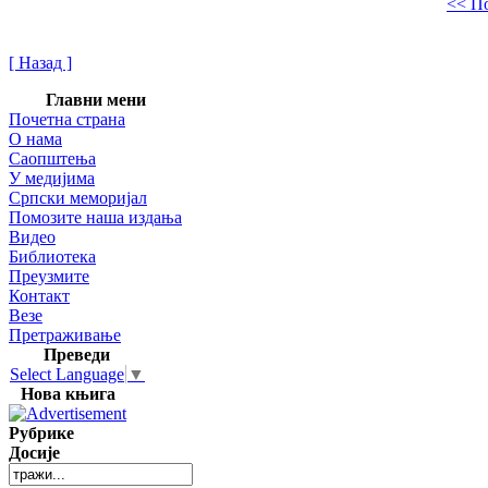
<< П
[ Назад ]
Главни мени
Почетна страна
О нама
Саопштења
У медијима
Српски меморијал
Помозите наша издања
Видео
Библиотека
Преузмите
Контакт
Везе
Претраживање
Преведи
Select Language
▼
Нова књига
Рубрике
Досије