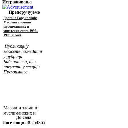
Истраживања
Препоручујемо
Драгана Гавриловић:
Масовни злочини
муслиманских и
хрватских снага 1992–
1995. у БиХ
Публикацију
можете погледати
у рубрици
Библиотека, или
преузети у секцији
Преузимање.
Масовни злочини
муслиманских и
До сада
хрватских снага
Посетиоци:
30254865
1992–1995. у БиХ