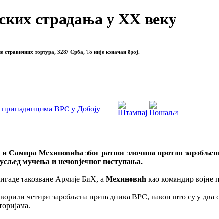
ских страдања у XX веку
ле стравичних тортура, 3287 Срба, То није коначан број.
м припадницима ВРС у Добоју
и Самира Мехиновића због ратног злочина против заробљених
о усљед мучења и нечовјечног поступања.
ригаде такозване Армије БиХ, а
Мехиновић
као командир војне п
е затворили четири заробљена припадника ВРС, након што су у два
торијама.