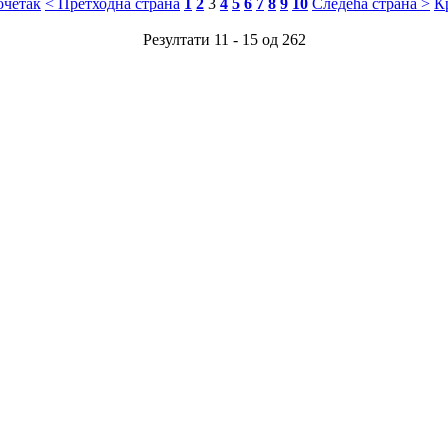
очетак
< Претходна страна
1
2
3
4
5
6
7
8
9
10
Следећа страна >
К
Резултати 11 - 15 од 262