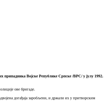
 припадника Војске Републике Српске /ВРС/ у јулу 1992.
олиције ове бригаде.
 одвојена догађаја заробљени, и држали их у притворским