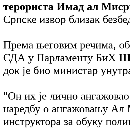
терориста Имад ал Миср
Српске извор близак безбе
Према његовим речима, об
СДА у Парламенту БиХ
Ше
док је био министар унут
"Он их је лично ангажова
наредбу о ангажовању Ал 
инструктора за обуку поли