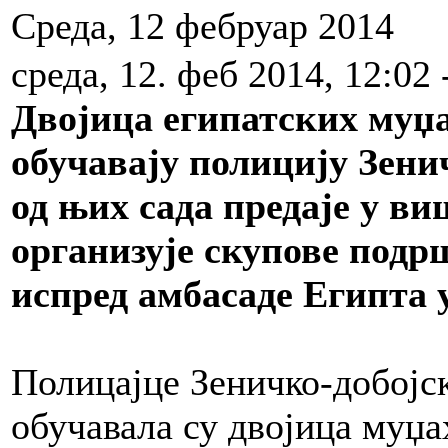
Среда, 12 фебруар 2014
среда, 12. феб 2014, 12:02 
Двојица египатских муџа
обучавају полицију Зени
од њих сада предаје у в
организује скупове под
испред амбасаде Египта у
Полицајце Зеничко-добојск
обучавала су двојица муџа