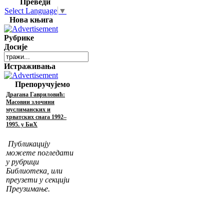
Преведи
Select Language
▼
Нова књига
Рубрике
Досије
Истраживања
Препоручујемо
Драгана Гавриловић:
Масовни злочини
муслиманских и
хрватских снага 1992–
1995. у БиХ
Публикацију
можете погледати
у рубрици
Библиотека, или
преузети у секцији
Преузимање.