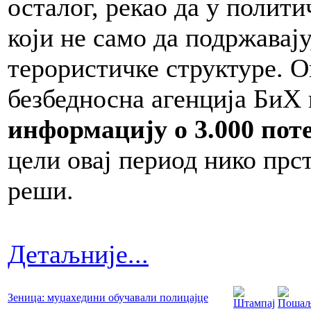
осталог, рекао да у полит
који не само да подржавај
терористичке структуре. О
безбедносна агенција БиХ 
информацију о 3.000 пот
цели овај период нико прс
реши.
Детаљније...
Зеница: муџахедини обучавали полицајце