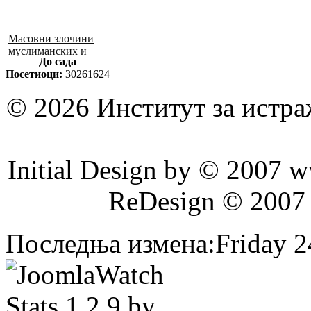
Масовни злочини
муслиманских и
До сада
хрватских снага
Посетиоци:
30261624
1992–1995. у БиХ
© 2026 Институт за истр
Initial Design by © 2007 
ReDesign © 2007
Последња измена:Friday 24