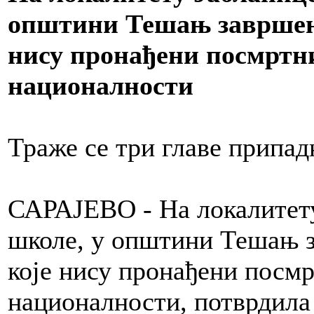
општини Тешањ завршена
нису пронађени посмртн
националности
Траже се три главе припа
САРАЈЕВО - На локалитету
школе, у општини Тешањ з
које нису пронађени посмр
националности, потврдила