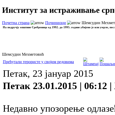
Институт за истраживање срп
Почетна страна
Починиоци
Шемсудин Мехмет
На подручју општине Сребреница од 1992. до 1995. године убијено је или умрло, пос
Шемсудин Мехметовић
Прећутали терористе у својим редовима
Петак, 23 јануар 2015
Петак 23.01.2015 | 06:12 
Недавно упозорење одлазе