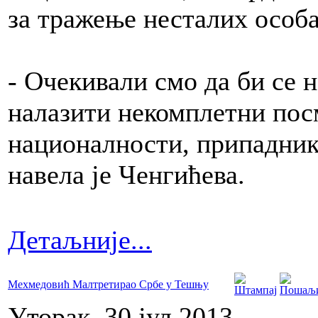
за тражење несталих особа
- Очекивали смо да би се 
налазити некомплетни пос
националности, припадник
навела је Ченгићева.
Детаљније...
Мехмедовић Малтретирао Србе у Тешњу
Уторак, 30 јул 2013