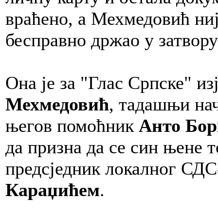
враћено, а Мехмедовић није
бесправно држао у затвору“
Она је за "Глас Српске" из
Мехмедовић
, тадашњи на
његов помоћник
Анто Бо
да призна да се син њене те
предсједник локалног СДС-
Караџићем
.