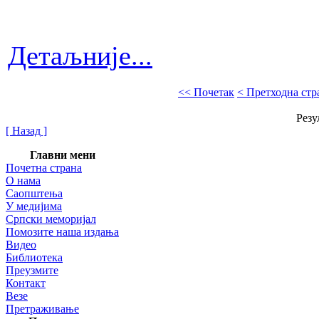
Детаљније...
<< Почетак
< Претходна стр
Резу
[ Назад ]
Главни мени
Почетна страна
О нама
Саопштења
У медијима
Српски меморијал
Помозите наша издања
Видео
Библиотека
Преузмите
Контакт
Везе
Претраживање