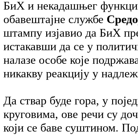
БиХ и некадашњег функцио
обавештајне службе
Средо
штампу изјавио да БиХ пр
истакавши да се у полити
налазе особе које подржав
никакву реакцију у надле
Да ствар буде гора, у по
круговима, ове речи су доч
који се баве суштином. По