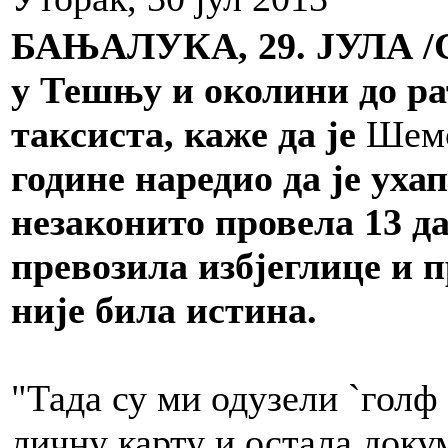
БАЊАЛУКА, 29. ЈУЛА /
у Тешњу и околини до ра
таксиста, каже да је
Шемс
године наредио да је ухапс
незаконито провела 13 да
превозила избјеглице и 
није била истина.
"Тада су ми одузели `голф 
личну карту и остала доку