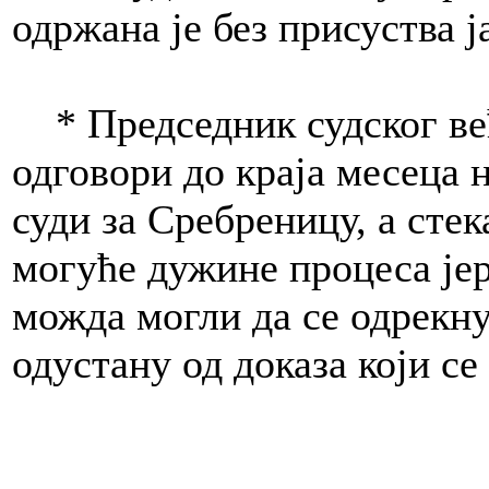
одржана је без присуства 
* Председник судског ве
одговори до краја месеца 
суди за Сребреницу, а стек
могуће дужине процеса јер
можда могли да се одрекн
одустану од доказа који с