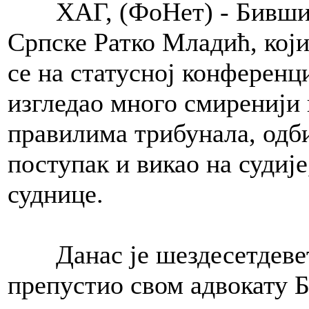
ХАГ, (ФоНет) - Бивши к
Српске Ратко Младић, који
се на статусној конференц
изгледао много смиренији н
правилима трибунала, одби
поступак и викао на судије,
суднице.
Данас је шездесетдевет
препустио свом адвокату Б