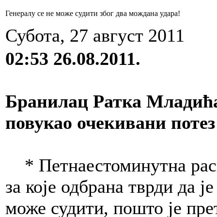
Генералу се не може судити због два мождана удара!
Субота, 27 август 2011
02:53 26.08.2011.
Бранилац Ратка Младића
повукао очекивани потез
* Петнаестоминутна расп
за које одбрана тврди да ј
може судити, пошто је пре