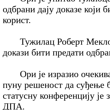
одбрани дају доказе који 
корист.
Тужилац Роберт Меклоски
докази бити предати одбра
Ори је изразио очекивање
пуну решеност да суђење 
статусну конференцију је з
ДПА.