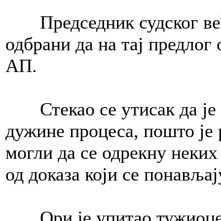
Председник судског већ
одбрани да на тај предлог 
АП.
Стекао се утисак да је 
дужине процеса, пошто је
могли да се одрекну неких
од доказа који се понављај
Ори је упитао тужиоце к