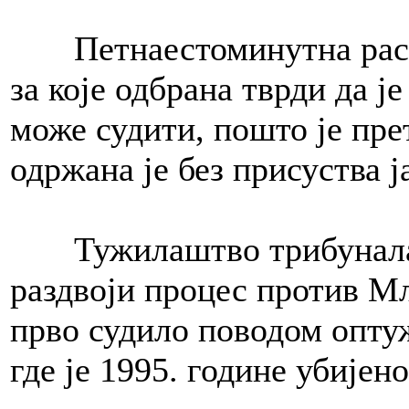
Петнаестоминутна распр
за које одбрана тврди да ј
може судити, пошто је пре
одржана је без присуства ј
Тужилаштво трибунала је
раздвоји процес против Мл
прво судило поводом опту
где је 1995. године убије