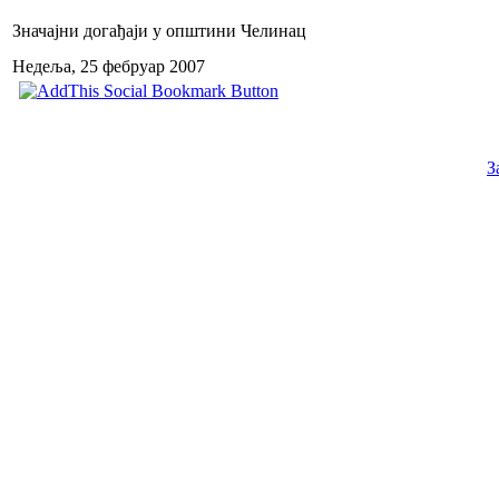
Значајни догађаји у општини Челинац
Недеља, 25 фебруар 2007
З