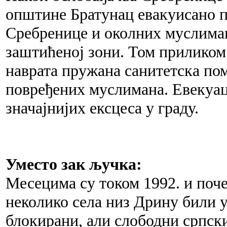
општине Братунац евакуисано п
Сребренице и околних муслиманс
заштићеној зони. Том приликом
наврата пружана санитетска по
повређених муслимана. Евекуаци
значајнијих ексцеса у граду.
Уместо зак ључка:
Месецима су током 1992. и поче
неколико села низ Дрину били 
блокирани, али слободни српск