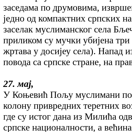
заседама по друмовима, изврше
једно од компактних српских на
заселак муслиманског села Бљеч
приликом су мучки убијена три
жртава у досијеу села). Напад 
повода са српске стране, на пр
27. мај,
У Коњевић Пољу муслимани пост
колону привредних теретних воз
где су истог дана из Милића одв
српске националности, а већина