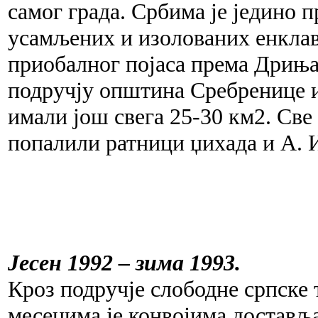
самог града. Србима је једино п
усамљених и изолованих енклав
приобалног појаса према Дрињач
подручју општина Сребренице и
имали још свега 25-30 км2. Све
попалили ратници џихада и А. 
Јесен 1992 – зима 1993.
Кроз подручје слободне српске 
месецима је конвојима достављ