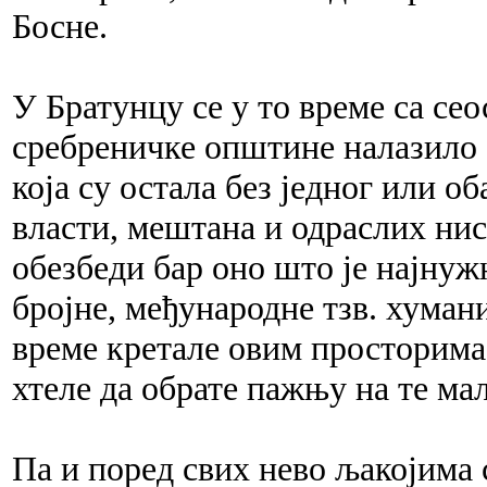
Босне.
У Братунцу се у то време са сео
сребреничке општине налазило 
која су остала без једног или 
власти, мештана и одраслих нис
обезбеди бар оно што је најнужн
бројне, међународне тзв. хумани
време кретале овим просторима
хтеле да обрате пажњу на те ма
Па и поред свих нево љакојима