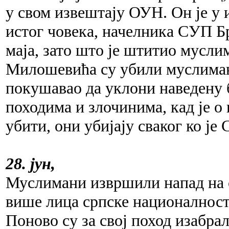
у свом извештају ОУН. Он је у 
истог човека, начелника СУП 
маја, зато што је штитио мусл
Милошевића су убили муслимани
покушавао да уклони наведену 
походима и злочинима, кад је о 
убити, они убијају сваког ко је
28. јун,
Муслимани извршили напад на 
више лица српске националности
Поново су за свој поход изабра