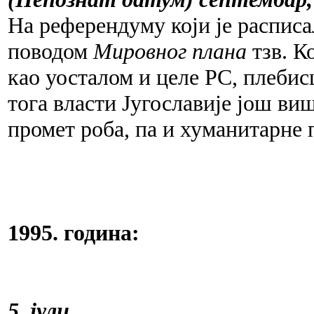
На референдуму који је распис
поводом
Мировног плана
тзв. К
као уосталом и целе РС, плеби
тога власти Југославије још ви
промет роба, па и хуманитарне 
1995. година:
5. јули,