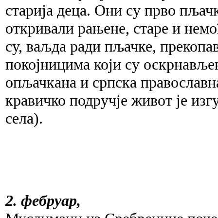
старија деца. Они су прво пљач
откривали рањене, старе и немо
су, ваљда ради пљачке, прекопа
покојницима који су оскрнавље
опљачкана и српска православн
кравичко подручје живот је изг
села).
2. фебруар,