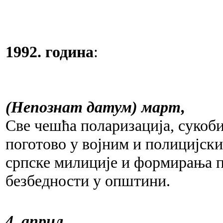
1992. година
:
(Непознат датум) март,
Све чешћа поларизација, сукоби
поготово у војним и полицијск
српске милиције и формирања п
безбедности у општини.
4. април,