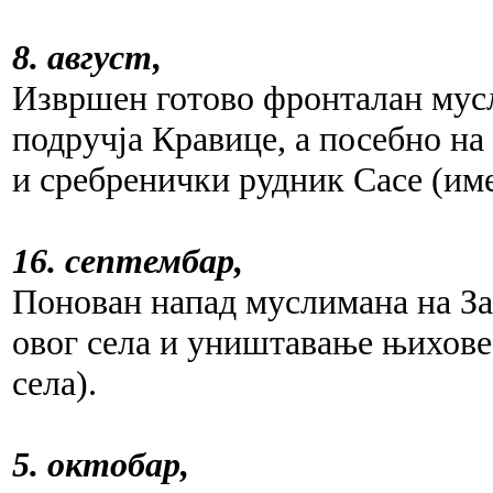
8. август,
Извршен готово фронталан мусл
подручја Кравице, а посебно н
и сребренички рудник Сасе (име
16. септембар,
Понован напад муслимана на За
овог села и уништавање њихове
села).
5. октобар,