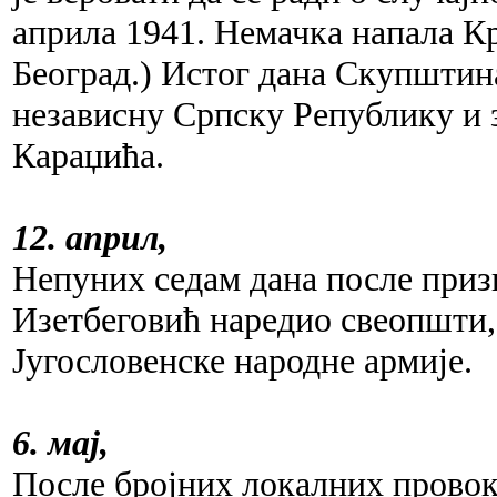
априла 1941. Немачка напала К
Београд.) Истог дана Скупштина
независну Српску Републику и 
Караџића.
12. април,
Непуних седам дана после приз
Изетбеговић наредио свеопшти, 
Југословенске народне армије.
6. мај,
После бројних локалних провок