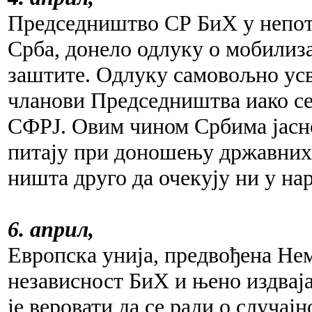
Председништво СР БиХ у непотп
Срба, донело одлуку о мобилиз
заштите. Одлуку самовољно ус
чланови Председништва иако се
СФРЈ. Овим чином Србима јасно
питају при доношењу државних 
ништа друго да очекују ни у на
6. април,
Европска унија, предвођена Не
независност БиХ и њено издваја
је веровати да се ради о случајн