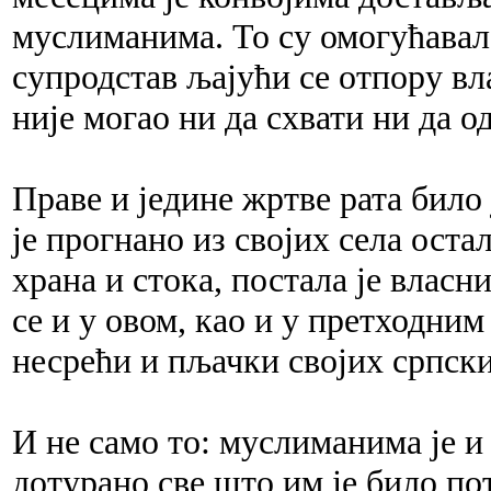
муслиманима. То су омогућавале
супродстав љајући се отпору вл
није могао ни да схвати ни да о
Праве и једине жртве рата било
је прогнано из својих села оста
храна и стока, постала је влас
се и у овом, као и у претходним
несрећи и пљачки својих српск
И не само то: муслиманима је 
дотурано све што им је било по