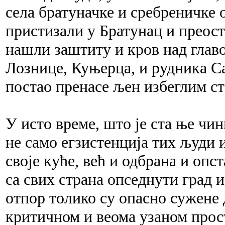
села братуначке и сребреничке 
пристизали у Братунац и преост
нашли заштиту и кров над главо
Лознице, Куњерца, и рудника Са
постао пренасе љен избеглим с
У исто време, што је ста ње чи
не само егзистенција тих људи 
своје куће, већ и одбрана и опст
са свих страна опседнути град
отпор толико су опасно сужене д
критичном и веома узаном прос