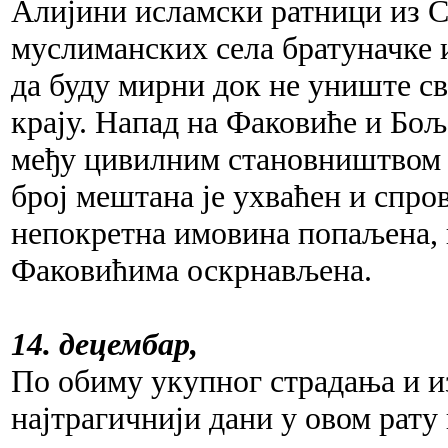
Алијини исламски ратници из С
муслиманских села братуначке 
да буду мирни док не униште св
крају. Напад на Факовиће и Бољ
међу цивилним становништвом (
број мештана је ухваћен и спро
непокретна имовина попаљена, 
Факовићима оскрнављена.
14. децембар,
По обиму укупног страдања и 
најтрагичнији дани у овом рату