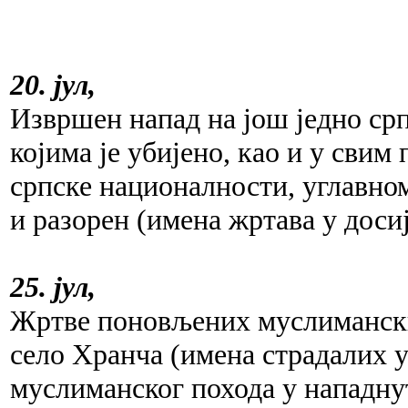
20. јул,
Извршен напад на још једно срп
којима је убијено, као и у сви
српске националности, углавном
и разорен (имена жртава у досиј
25. јул,
Жртве поновљених муслимански
село Хранча (имена страдалих у 
муслиманског похода у нападнут