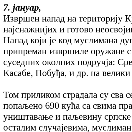
7. јануар,
Извршен напад на територију К
најснажнијих и готово неосвоји
Напад који је код муслимана д
припреман извршиле оружане сна
суседних околних подручја: Ср
Касабе, Побуђа, и др. на велик
Том приликом страдала су сва с
попаљено 690 кућа са свима пра
уништавање и паљевину српске 
осталим случајевима, муслиманс