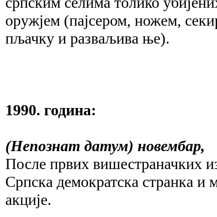
српским селима толико убијен
оружјем (пајсером, ножем, сек
пљачку и разваљива ње).
1990. година:
(Непознат датум) новембар,
После првих вишестраначких из
Српска демократска странка и 
акције.