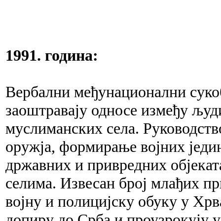
1991. година:
Вербални међунационални сукоб
заоштравају односе између људ
муслиманских села. Руководств
оружја, формирање војних једин
државних и привредних објекат
селима. Извесан број млађих п
војну и полицијску обуку у Хр
допиру до Срба и проузрокују у