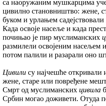
са наоружаним мушкарцима учес
цивилно становништво: жене, ста
буком и урлањем садејствовали 
Када освоје насеље и када прес
почињао је пир муслиманских
ц
размилели освојеним насељем и 
потом палили и разарали оно ш
Цивили
су најчешће откривали 
жене, старе или повређене мешт
Смрт од муслиманских
цивила
б
Србин могао доживети. Отуда п