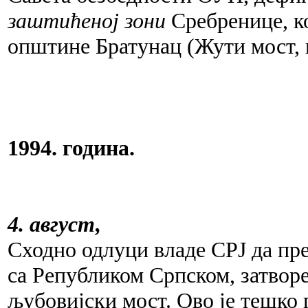
заштићеној зони
Сребренице, ко
општине Братунац (Жути мост, и
1994. година.
4. август,
Сходно одлуци владе СРЈ да пр
са Републиком Српском, затвор
љубовијски мост. Ово је тешко 