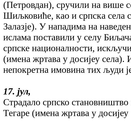
(Петровдан), сручили на више с
Шиљковиће, као и српска села 
Залазје). У нападима на наведен
ислама поставили у селу Биљач
српске националности, искључи
(имена жртава у досијеу села). 
непокретна имовина тих људи ј
17. јул,
Страдало српско становништво 
Тегаре (имена жртава у досијеу 