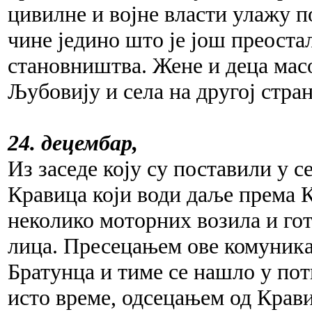
цивилне и војне власти улажу п
чине једино што је још преоста
становништва. Жене и деца мас
Љубовију и села на другој стра
24. децембар,
Из заседе коју су поставили у с
Кравица који води даље према
неколико моторних возила и гот
лица. Пресецањем ове комуникац
Братунца и тиме се нашло у п
исто време, одсецањем од Крави