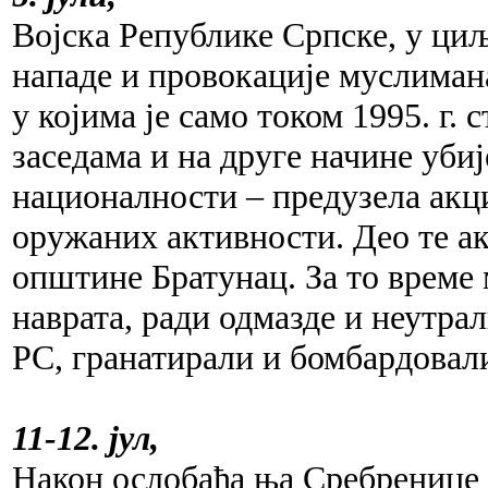
Војска Републике Српске, у циљ
нападе и провокације муслимана
у којима је само током 1995. г. 
заседама и на друге начине уби
националности – предузела акц
оружаних активности. Део те ак
општине Братунац. За то време
наврата, ради одмазде и неутрал
РС, гранатирали и бомбардовали
11-12. јул,
Након ослобађа ња Сребренице 