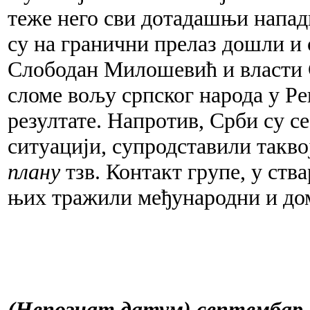
теже него сви дотадашњи напад
су на гранични прелаз дошли и 
Слободан Милошевић и власти 
сломе вољу српског народа у Ре
резултате. Напротив, Срби су се
ситуацији, супродставили такв
плану
тзв. Контакт групе, у ства
њих тражили међународни и до
(Непознат датум) септембар,