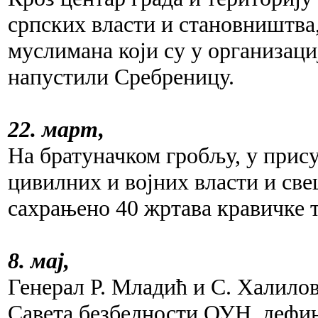
српских власти и становништва,
муслимана који су у организа
напустили Сребреницу.
22. март,
На братуначком гробљу, у прису
цивилних и војних власти и све
сахрањено 40 жртава кравичке т
8. мај,
Генерал Р. Младић и С. Халилов
Савета безбедности ОУН, дефин