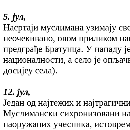
5. јул,
Насртаји муслимана узимају све
неочекивано, овом приликом нап
предграђе Братунца. У нападу ј
националности, а село је опљач
досијеу села).
12. јул,
Један од најтежих и најтрагичн
Муслимански сихронизовани нап
наоружаних учесника, истоврем