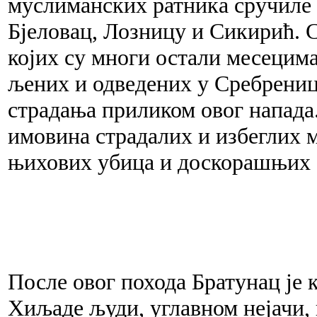
муслиманских ратника сручиле с
Бјеловац, Лозницу и Сикирић. 
којих су многи остали месецима
љених и одведених у Сребреницу
страдања приликом овог напада.
имовина страдалих и избеглих м
њихових убица и доскорашњих 
После овог похода Братунац је 
Хиљаде људи, углавном нејачи,