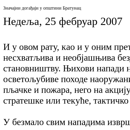
Значајни догађаји у општини Братунац
Недеља, 25 фебруар 2007
И у овом рату, као и у оним пр
несхватљива и необјашњива бе
становништву. Њихови напади н
осветољубиве походе наоружан
пљачке и пожара, него на акцију
стратешке или текуће, тактичко
У безмало свим нападима изврш