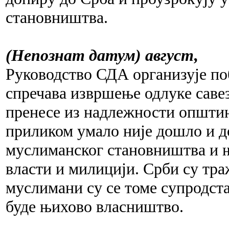
становништва.
(Непознат датум) август,
Руководство СДА организује п
спречава извршење одлуке савез
пренесе из надлежности општин
приликом умало није дошло и д
муслиманског становништва и 
власти и милицији. Срби су тра
муслимани су се томе супродст
буде њихово власништво.