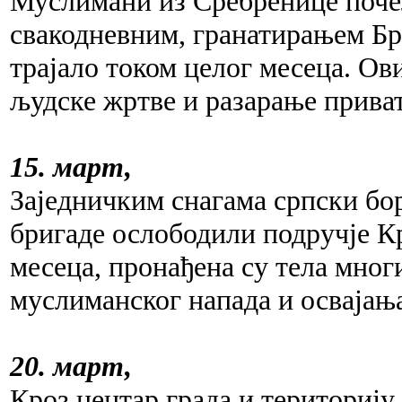
Муслимани из Сребренице почел
свакодневним, гранатирањем Бра
трајало током целог месеца. Ов
људске жртве и разарање приват
15. март,
Заједничким снагама српски бо
бригаде ослободили подручје Кр
месеца, пронађена су тела мног
муслиманског напада и освајањ
20. март,
Кроз центар града и територију