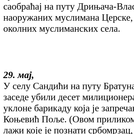
саобраћај на путу Дрињача-Вла
наоружаних муслимана Церске,
околних муслиманских села.
29. мај,
У селу Сандићи на путу Брату
заседе убили десет милиционер
уклоне барикаду која је запреча
Коњевић Поље. (Овом приликом 
лажи које је познати србомрзац,