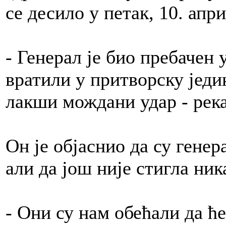
се десило у петак, 10. апри
- Генерал је био пребачен 
вратили у притворску једи
лакши мождани удар - река
Он је објаснио да су генер
али да још није стигла ник
- Они су нам обећали да ћ