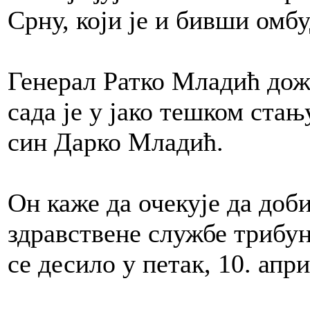
Срну, који је и бивши омб
Генерал Ратко Младић дож
сада је у јако тешком стањ
син Дарко Младић.
Он каже да очекује да доб
здравствене службе трибун
се десило у петак, 10. апри