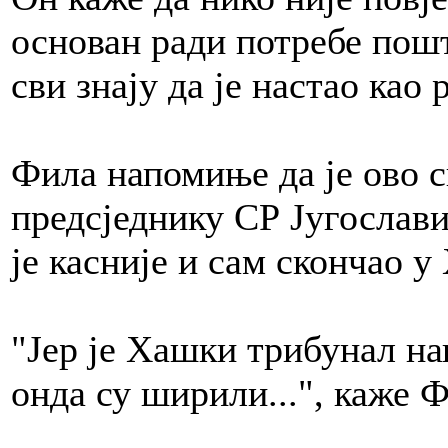
основан ради потребе пош
сви знају да је настао као 
Фила напомиње да је ово 
предсједнику СР Југослав
је касније и сам скончао 
"Јер је Хашки трибунал н
онда су ширили...", каже 