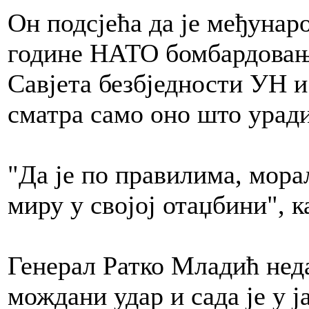
Он подсјећа да је међунар
године НАТО бомбардовање
Савјета безбједности УН и
сматра само оно што уради 
"Да је по правилима, морал
миру у својој отаџбини", 
Генерал Ратко Младић нед
мождани удар и сада је у ј