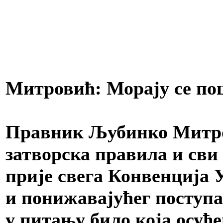
Митровић: Морају се по
Правник Љубинко Митров
затворска правила и сви
прије свега Конвенција 
и понижавајућег поступа
у питању било која осуђе