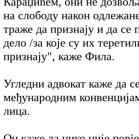
Караџићем, они не дозвољ
на слободу након одлежане
траже да признају и да се 
дело /за које су их теретил
признају", каже Фила.
Угледни адвокат каже да с
међународним конвенцијам
лица.
Он каже да нико није повј