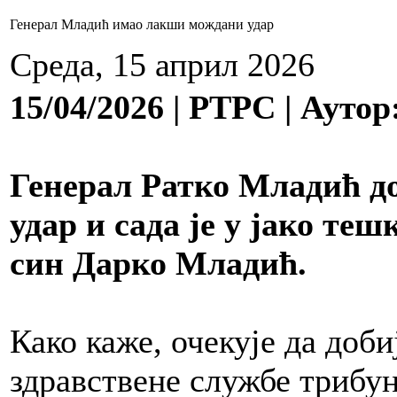
Генерал Младић имао лакши мождани удар
Среда, 15 април 2026
15/04/2026 | РТРС | Ауто
Генерал Ратко Младић д
удар и сада је у јако теш
син Дарко Младић.
Како каже, очекује да доби
здравствене службе трибун