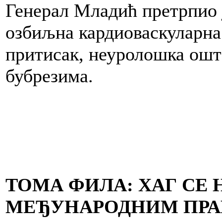
Генерал Младић претрпио 
озбиљна кардиоваскуларн
притисак, неуролошка ошт
бубрезима.
ТОМА ФИЛА: ХАГ СЕ 
МЕЂУНАРОДНИМ ПРАВ