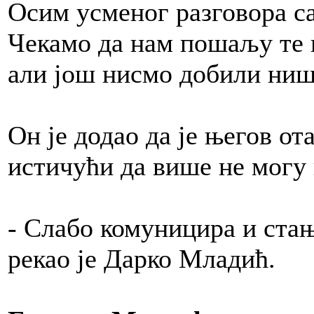
Осим усменог разговора с
Чекамо да нам пошаљу те н
али још нисмо добили ништ
Он је додао да је његов от
истичући да више не могу н
- Слабо комуницира и стањ
рекао је Дарко Младић.