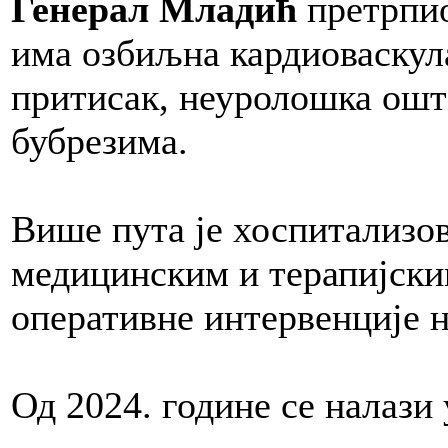
Генерал Младић
претрпио
има озбиљна кардиоваску
притисак, неуролошка ошт
бубрезима.
Више пута је хоспитализо
медицинским и терапијски
оперативне интервенције н
Од 2024. године се налази