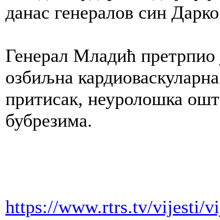
данас генералов син Дарк
Генерал Младић претрпио 
озбиљна кардиоваскуларн
притисак, неуролошка ошт
бубрезима.
https://www.rtrs.tv/vijesti/