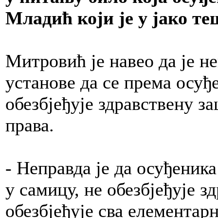
Младић који је у јако т
Митровић је навео да је 
установе да се према осуђ
обезбјеђује здравствену з
права.
- Неправда је да осуђеник
у самицу, не обезбјеђује з
обезбјеђује сва елементарн