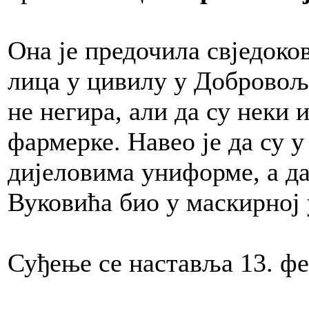
Она је предочила свједоко
лица у цивилу у Добровоља
не негира, али да су неки 
фармерке. Навео је да су 
дијеловима униформе, а да 
Вуковића био у маскирној
Суђење се наставља 13. фе