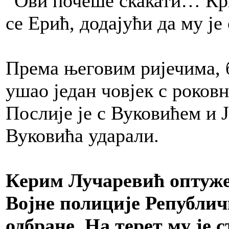
“Ови почеше скакати… Криј
се Ерић, додајући да му је
Према његовим ријечима, б
ушао један човјек с роковн
Послије је с Вуковићем и Ј
Вуковића ударали.
Керим Лучаревић оптужен
Војне полиције Републи
одбране. На терет му је 