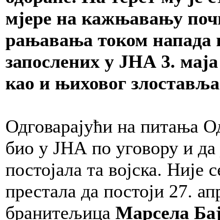
мјере на кажњавању поч
рањавања током напада 
запослених у ЈНА 3. маја
као и њиховог злостављ
Одговарајући на питања Одб
био у ЈНА по уговору и да 
постојала та војска. Није 
престала да постоји 27. ап
бранитељица
Марсела Ба