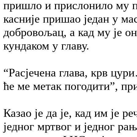
пришло и прислонило му пу
касније пришао један у мас
добровољац, а кад му је он 
кундаком у главу.
“Расјечена глава, крв цур
ће ме метак погодити”, пр
Казао је да је, кад им је р
једног мртвог и једног рањ