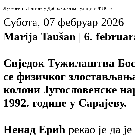
Лучеревић: Батине у Добровољачкој улици и ФИС-у
Субота, 07 фебруар 2026
Marija Taušan | 6. februar
Свједок Тужилаштва Бос
се физичког злостављањ
колони Југословенске нар
1992. године у Сарајеву.
Ненад Ерић
рекао је да ј