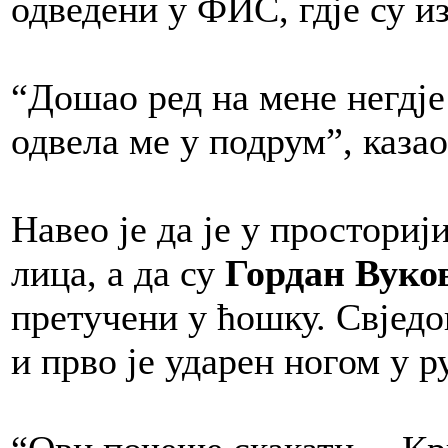
одведени у ФИС, гдје су и
“Дошао ред на мене негдје
одвела ме у подрум”, казао 
Навео је да је у просториј
лица, а да су
Гордан Вуко
претучени у ћошку. Свједок
и прво је ударен ногом у р