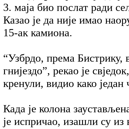
3. маја био послат ради се
Казао је да није имао нао
15-ак камиона.
“Узбрдо, према Бистрику, 
гнијездо”, рекао је свједок
кренули, видио како један 
Када је колона заустављен
је испричао, изашли су из 