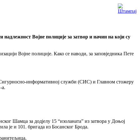
 надлежност Војне полиције за затвор и начин на који су
низацији Војне полиције. Како се наводи, за заповједника Пете
ена Сигурносно-информативној служби (СИС) и Главном стожеру
-а.
нског Шамца за додјелу 15 “изоланата” из затвора у Доњој
ла је и 101. бригада из Босанског Брода.
 бранитељица.