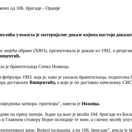
жено од 106. бригаде - Орашје
лића уложила је материјалне доказе којима настоји доказати
г вијећа обране (ХВО), презентовала је доказе из 1992. о реорга
инцентић.
акла је бранитељица Сенка Ножица.
из фебруара 1993. која је, како је указала бранитељица, поднес
твора достављен
Винцентићу,
а који је он доставио начелнику СИС
овједника затвора- притвора”, навела је
Ножица.
ове на првој линији. Један од њих је молба 104. бригаде из Боса
 и Главним стожеру Војне полиције те зоне, а сличну молбу упути
оперативној зони, Војној полицији, а не 106. бригади”, рекла је