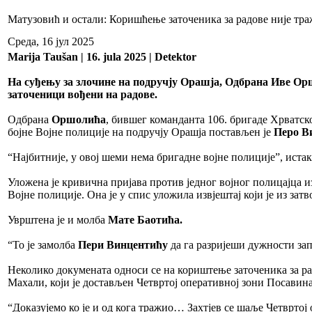
Матузовић и остали: Коришћење заточеника за радове није тра
Среда, 16 јул 2025
Marija Taušan | 16. jula 2025 | Detektor
На суђењу за злочине на подручју Орашја, Одбрана Иве Оршо
заточеници вођени на радове.
Одбрана
Оршолића
, бившег команданта 106. бригаде Хрватско
бојне Војне полиције на подручју Орашја постављен је
Перо В
“Најбитније, у овој шеми нема бригадне војне полиције”, ист
Уложена је кривична пријава против једног војног полицајца 
Војне полиције. Она је у спис уложила извјештај који је из за
Уврштена је и молба
Мате Баотића.
“То је замолба
Пери Винцентићу
да га разријеши дужности зап
Неколико докумената односи се на кориштење заточеника за рад
Махали, који је достављен Четвртој оперативној зони Посавина
“Доказујемо ко је и од кога тражио… Захтјев се шаље Четвртој 