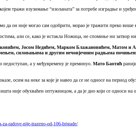
у којем тражи изузимање “изоланата” за потребе изградње и уређ
мо да он није могао сам одобрити, морао је тражити преко више 
стима, али се, како је истакла Ножица, не спомиње ни затвор ни
ковићем, Јосом Недићем, Марком Блажановићем, Матом и 
учењем, силовањима и другим нечовјечним радњама почињен
ио недоступан, а у међувремену је преминуо.
Мато Баотић
раније
казе, осим на неке за које је навео да се не односе на период о
оништа није обухваћен оптужницом, а да је дио који се односи н
ka-za-radove-nije-trazeno-od-106-brigade/