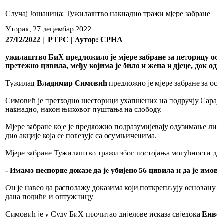
Случај Јошаница: Тужилаштво накнадно тражи мјере забране
Уторак, 27 децембар 2022
27/12/2022 | РТРС | Аутор: СРНА
ужилаштво БиХ предложило је мјере забране за петорицу ос
претежно цивила, међу којима је било и жена и дјеце, док од
Тужилац
Владимир Симовић
предложио је мјере забране за 
Симовић је претходно шесторици ухапшених на подручју Сараје
накнадно, након њиховог пуштања на слободу.
Мјере забране које је предложио подразумијевају одузимање ли
дио акције која се повезује са осумњиченима.
Мјере забране Тужилаштво тражи због постојања могућности да
- Имамо неспорне доказе да је убијено 56 цивила и да је 
Он је навео да располажу доказима који поткрепљују основану с
дана подићи и оптужницу.
Симовић је у Суду БиХ прочитао дијелове исказа свједока
Енв