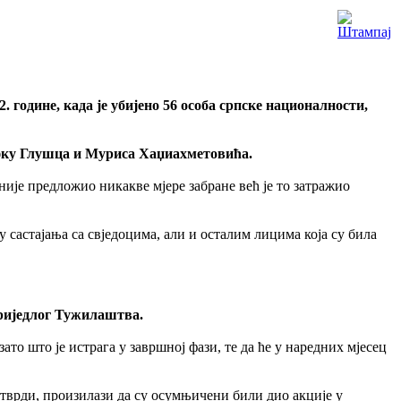
године, када је убијено 56 особа српске националности,
фку Глушца и Муриса Хаџиахметовића.
ије предложио никакве мјере забране већ је то затражио
 састајања са свједоцима, али и осталим лицима која су била
приједлог Тужилаштва.
то што је истрага у завршној фази, те да ће у наредних мјесец
о тврди, произилази да су осумњичени били дио акције у