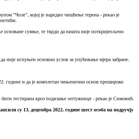
пом "Чоле", којој је наредио чишћење терена - рекао је
рнетићи.
е основане сумње, те тврди да ништа није поткријепљено
 да није испуњен основни услов за упућивање мјера забране.
022. године и да је комплетан чињенични основ прешироко
ће бити тестирана кроз подизање оптужнице - рекао је Симовић.
псили су 13. децембра 2022. године шест особа на подручју