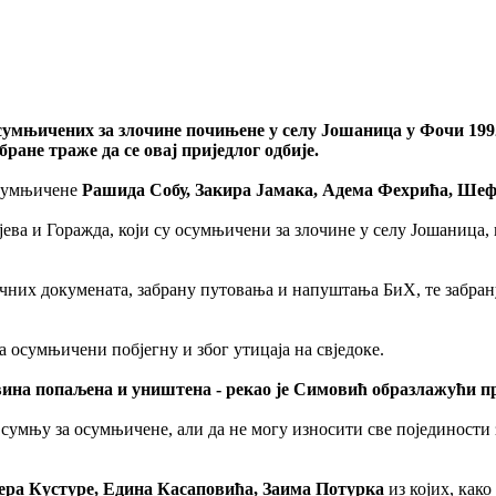
умњичених за злочине почињене у селу Јошаница у Фочи 1992. 
бране траже да се овај приједлог одбије.
осумњичене
Рашида Собу, Закира Јамака, Адема Фехрића, Ше
ва и Горажда, који су осумњичени за злочине у селу Јошаница, н
чних докумената, забрану путовања и напуштања БиХ, те забрану
 осумњичени побјегну и због утицаја на свједоке.
имовина попаљена и уништена - рекао је Симовић образлажући 
умњу за осумњичене, али да не могу износити све појединости за
ера Кустуре, Едина Касаповића, Заима Потурка
из којих, как