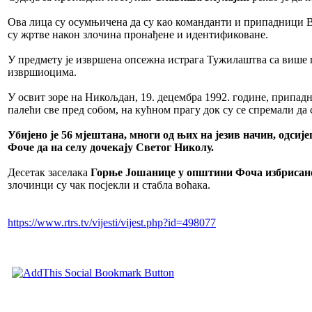
Ова лица су осумњичена да су као команданти и припадници В
су жртве након злочина пронађене и идентификоване.
У предмету је извршена опсежна истрага Тужилаштва са више 
извршиоцима.
У освит зоре на Никољдан, 19. децембра 1992. године, припадн
палећи све пред собом, на кућном прагу док су се спремали да 
Убијено је 56 мјештана, многи од њих на језив начин, одсиј
Фоче да на селу дочекају Светог Николу.
Десетак заселака
Горње Јошанице у општини Фоча избрисано 
злочинци су чак посјекли и стабла воћака.
https://www.rtrs.tv/vijesti/vijest.php?id=498077