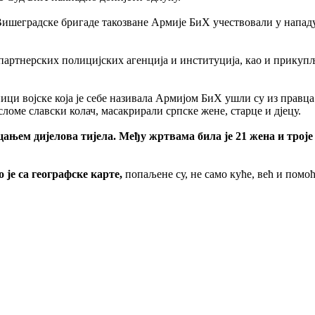
ишеградске бригаде такозване Армије БиХ учествовали у нападу
партнерских полицијских агенција и институција, као и прикуп
ици војске која је себе називала Армијом БиХ ушли су из правц
сломе славски колач, масакрирали српске жене, старце и дјецу.
ецањем дијелова тијела. Међу жртвама била је 21 жена и троје
је са географске карте,
попаљене су, не само куће, већ и помоћни