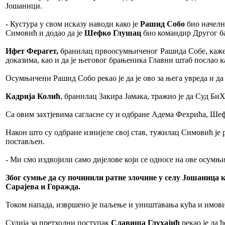
Јошаници.
- Кустура у свом исказу наводи како је
Рашид Собо
био начелн
Симовић и додао да је
Шефко Глушац
био командир Другог ба
Ифет Ферагет,
бранилац првоосумњиченог Рашида Собе, каже к
доказима, као и да је његовог брањеника Главни штаб послао к
Осумњичени Рашид Собо рекао је да је ово за њега увреда и да
Кадрија Колић
, бранилац Закира Јамака, тражио је да Суд Би
Са овим захтјевима сагласне су и одбране Адема Фехрића, Ш
Након што су одбране изнијеле свој став, тужилац Симовић је 
постављен.
- Ми смо издвојили само дијелове који се односе на ове осумњ
Због сумње да су починили ратне злочине у селу Јошаница к
Сарајева и Горажда.
Током напада, извршено је паљење и уништавања кућа и имови
Судија за претходни поступак
Славиша Глухајић
рекао је да 