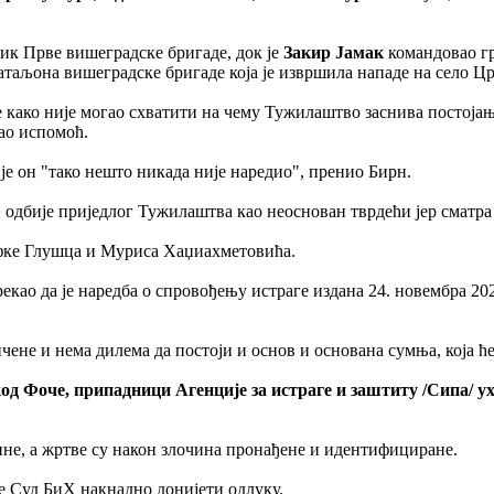
ик Прве вишеградске бригаде, док је
Закир Јамак
командовао гру
таљона вишеградске бригаде која је извршила нападе на село Ц
ако није могао схватити на чему Тужилаштво заснива постојањ
ао испомоћ.
 је он "тако нешто никада није наредио", пренио Бирн.
Х одбије приједлог Тужилаштва као неоснован тврдећи јер сматра
ефке Глушца и Муриса Хаџиахметовића.
рекао да је наредба о спровођењу истраге издана 24. новембра 2
ичене и нема дилема да постоји и основ и основана сумња, која 
од Фоче, припадници Агенције за истраге и заштиту /Сипа/ уха
не, а жртве су након злочина пронађене и идентифициране.
ће Суд БиХ накнадно донијети одлуку.