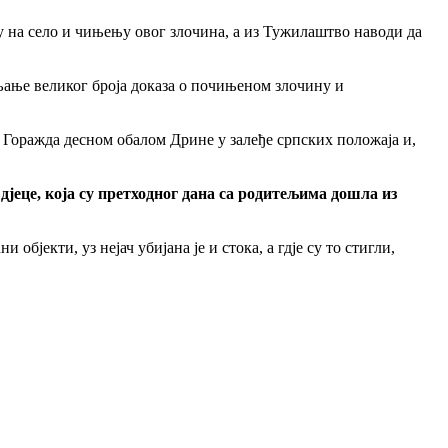
 на село и чињењу овог злочина, а из Тужилаштво наводи да
љање великог броја доказа о почињеном злочину и
а Горажда десном обалом Дрине у залеђе српских положаја и,
 дјеце, која су претходног дана са родитељима дошла из
 објекти, уз нејач убијана је и стока, а гдје су то стигли,