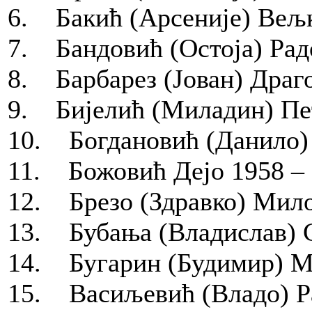
6. Бакић (Арсеније) Вељк
7. Бандовић (Остоја) Радо
8. Барбарез (Јован) Драг
9. Бијелић (Миладин) Пет
10. Богдановић (Данило) 
11. Божовић Дејо 1958 – 
12. Брезо (Здравко) Мило
13. Бубања (Владислав) С
14. Бугарин (Будимир) Ми
15. Васиљевић (Владо) Ра