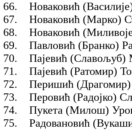
66. Новаковић (Василије)
67. Новаковић (Марко) Ст
68. Новаковић (Миливоје)
69. Павловић (Бранко) Ра
70. Пајевић (Славољуб) М
71. Пајевић (Ратомир) То
72. Перишић (Драгомир) 
73. Перовић (Радојко) С
74. Пукета (Милош) Урош
75. Радовановић (Вукашин