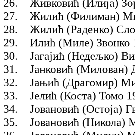
26. Живковић (Илија) Зор
27. Жилић (Филиман) Мил
28. Жилић (Раденко) Сло
29. Илић (Миле) Звонко 1
30. Јагајић (Недељко) Вид
31. Јанковић (Милован) Д
32. Јањић (Драгомир) Мил
33. Јелић (Коста) Томо 19
34. Јовановић (Остоја) Гв
35. Јовановић (Никола) М