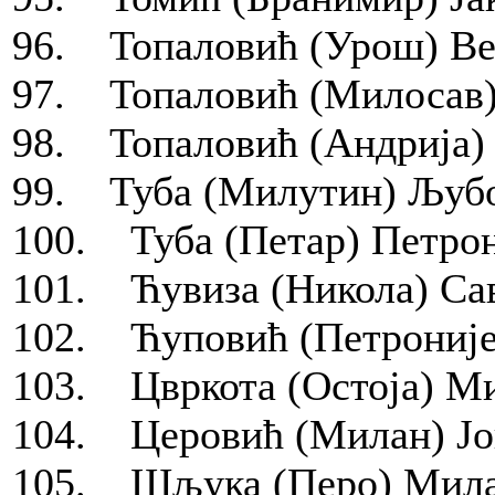
96. Топаловић (Урош) Ве
97. Топаловић (Милосав)
98. Топаловић (Андрија) 
99. Туба (Милутин) Љубо
100. Туба (Петар) Петрон
101. Ћувиза (Никола) Сав
102. Ћуповић (Петроније
103. Цвркота (Остоја) Ми
104. Церовић (Милан) Јов
105. Шљука (Перо) Милан