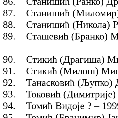
86. Станишић (Ранко) Др
87. Станишић (Миломир) 
88. Станишић (Никола) Ра
89. Сташевић (Бранко) Мл
90. Стикић (Драгиша) Ми
91. Стикић (Милош) Миод
92. Танасковић (Љупко) Д
93. Токовић (Димитрије) 
94. Томић Видоје ? – 199
95. Томић (Бранимир) Јак