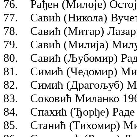
76. Рађен (Милоје) Остој
77. Савић (Никола) Вучет
78. Савић (Митар) Лазар 
79. Савић (Милија) Милу
80. Савић (Љубомир) Радо
81. Симић (Чедомир) Мил
82. Симић (Драгољуб) Мо
83. Соковић Миланко 196
84. Спахић (Ђорђе) Раде 
85. Станић (Тихомир) Ми