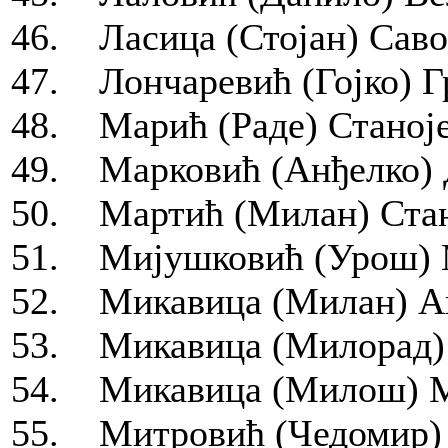
46. Ласица (Стојан) Саво
47. Лончаревић (Гојко) Г
48. Марић (Раде) Станоје
49. Марковић (Анђелко) Д
50. Мартић (Милан) Стан
51. Мијушковић (Урош) М
52. Микавица (Милан) Ан
53. Микавица (Милорад) 
54. Микавица (Милош) Ми
55. Митровић (Чедомир) 