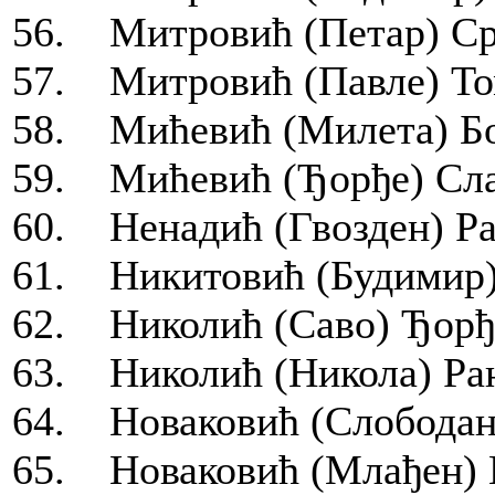
56. Митровић (Петар) Сре
57. Митровић (Павле) Том
58. Мићевић (Милета) Бор
59. Мићевић (Ђорђе) Сла
60. Ненадић (Гвозден) Ра
61. Никитовић (Будимир)
62. Николић (Саво) Ђорђе
63. Николић (Никола) Ран
64. Новаковић (Слободан
65. Новаковић (Млађен) 