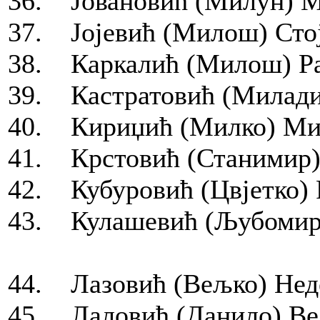
36. Јовановић (Милун) М
37. Јојевић (Милош) Стој
38. Каркалић (Милош) Рад
39. Кастратовић (Милади
40. Кириџић (Милко) Мил
41. Крстовић (Станимир) 
42. Кубуровић (Цвjетко) 
43. Кулашевић (Љубомир)
44. Лазовић (Вељко) Неде
45. Лаловић (Данило) Вељ