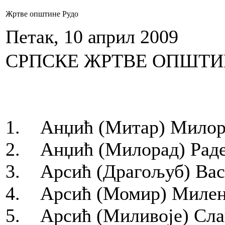
Жртве општине Рудо
Петак, 10 април 2009
СРПСКЕ ЖРТВЕ ОПШТИ
1. Анџић (Митар) Милора
2. Анџић (Милорад) Раден
3. Арсић (Драгољуб) Васи
4. Арсић (Момир) Миленк
5. Арсић (Миливоје) Слав