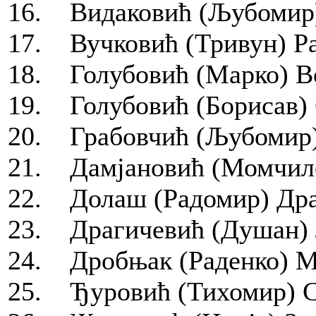
16. Видаковић (Љубомир)
17. Вучковић (Тривун) Ра
18. Голубовић (Марко) Во
19. Голубовић (Борисав) 
20. Грабовчић (Љубомир)
21. Дамјановић (Момчило
22. Долаш (Радомир) Драг
23. Драгичевић (Душан) 
24. Дробњак (Раденко) М
25. Ђуровић (Тихомир) Сл