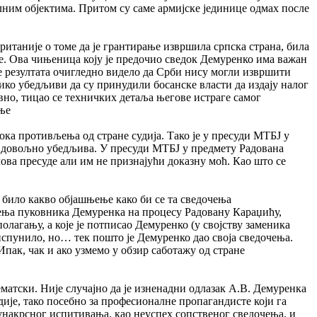
илним објектима. Притом су саме армијске јединице одмах после
Британије о томе да је грантирање извршила српска страна, била
ане. Ова чињеница коју је предочио сведок Демуренко има важан
 се резултата очигледно видело да Срби нису могли извршити
лико убедљиви да су принудили босанске власти да издају налог
вно, тицао се техничких детаља његове истраге самог
ње
а противљења од стране судија. Тако је у пресуди МТБЈ у
у довољно убедљива. У пресуди МТБЈ у предмету Радована
ова пресуде али им не признајући доказну моћ. Као што се
.
у било какво објашњење како би се та сведочења
очења пуковника Демуренка на процесу Радовану Караџићу,
лагању, а које је потписао Демуренко (у својству заменика
 испунило, но… тек пошто је Демуренко дао своја сведочења.
Ипак, чак и ако узмемо у обзир саботажу од стране
ематски. Није случајно да је изненадни одлазак А.В. Демуренка
дије, тако посебно за професионалне пропагандисте који га
д унакрсног испитивања, као неуспех сопственог сведочења, и