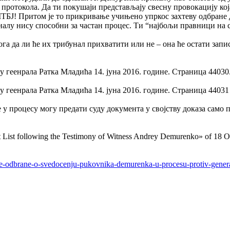
 протокола. Да ти покушаји представљају свесну провокацију кој
МТБЈ! Притом је то прикривање учињено упркос захтеву одбране 
алу нису способни за частан процес. Ти “најбољи правници на св
ога да ли ће их трибунал прихватити или не – она ће остати запи
геенрала Ратка Младића 14. јуна 2016. године. Страница 44030
геенрала Ратка Младића 14. јуна 2016. године. Страница 44031
 процесу могу предати суду документа у својству доказа само пр
ist following the Testimony of Witness Andrey Demurenko» of 18 O
pske-odbrane-o-svedocenju-pukovnika-demurenka-u-procesu-protiv-genera