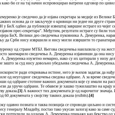
на како би се на тај начин испровоцирао ватрени одговор по цив
муренко је сведочио да је изјава секретара за медије из Велике 
никаквих основа да се закључује о кривици ни једне ни друге стр
ОУН у БиХ одбио да публикује извештај завршне истраге из чијег
 изјавом прес-секретара”. Међутим, резултати истраге су били то
емијера БиХ. Велики део сведочења пуковника А. Демуренка, нара
мњу да Срби нису извршили и нису могли извршити то гранатира
ренку од стране МТБЈ. Његова сведочења наилазила су на жесток
осто занемарило сведочења А. Демуренка изјавивши да она нис
А. Демуренка изузетно немарно, иако су их цитирали у низу дел
асне зашто за суд нису довољно убедљива сведочења А. Демуренка
а искористе ради откривања истине, него је њихов задатак да нађ
авиле од неугодног сведочења сведока одбране. А за време свед
и од одбране стотине важних докумената које су имали на распо
ези да уручи одбрани. Те обавезе је хашко тужилаштво на крају
ву доказа.
[3]
А важност тих докумената је од нарочитог значаја. 
 60 докумената у својству таквих доказа (exibits).
[4]
доку одавно позната и таква позиција се спроводи циљано и сист
у генералу Младићу, постао тако укусан залогај како за саме су
војски потрудили да одлазак А. Демуренка прикажу као бекство о