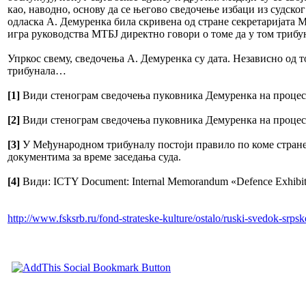
као, наводно, основу да се његово сведочење избаци из судског
одласка А. Демуренка била скривена од стране секретаријата 
игра руководства МТБЈ директно говори о томе да у том трибун
Упркос свему, сведочења А. Демуренка су дата. Независно од т
трибунала…
[1]
Види стенограм сведочења пуковника Демуренка на процесу 
[2]
Види стенограм сведочења пуковника Демуренка на процесу 
[3]
У Међународном трибуналу постоји правило по коме стране у
документима за време заседања суда.
[4]
Види: ICTY Document: Internal Memorandum «Defence Exhibit L
http://www.fsksrb.ru/fond-strateske-kulture/ostalo/ruski-svedok-sr