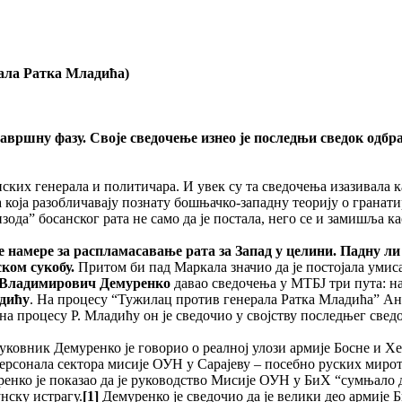
рала Ратка Младића)
авршну фазу. Своје сведочење изнео је последњи сведок одбр
ских генерала и политичара. И увек су та сведочења изазивала к
а која разобличавају познату бошњачко-западну теорију о гранати
изода” босанског рата не само да је постала, него се и замишља 
е намере за распламасавање рата за Запад у целини. Падну л
ском сукобу.
Притом би пад Маркала значио да је постојала уми
 Владимирович Демуренко
давао сведочења у МТБЈ три пута: н
дићу
. На процесу “Тужилац против генерала Ратка Младића” Анд
на процесу Р. Младићу он је сведочио у својству последњег сведо
уковник Демуренко је говорио о реалној улози армије Босне и Хер
ерсонала сектора мисије ОУН у Сарајеву – посебно руских миротв
ренко је показао да је руководство Мисије ОУН у БиХ “сумњало д
нску истрагу.
[1]
Демуренко је сведочио да је велики део армије