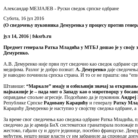
Александар МЕЗЈАЈЕВ - Руски сведок српске одбране
Субота, 16 јул 2016
(О сведочењу пуковника Демуренка у процесу против гене
јул 14, 2016 | fsksrb.ru
Предмет генерала Ратка Младића у МТБЈ дошао је у своју з
Демуренко.
А.В. Демуренко није први пут сведочио као сведок одбране срп
медијима. Разлог је добро познат:
А. Демуренко
даје сведочењ
је наводно починила српска страна. И то се не прашта: ова “еп
Штавише:
“Маркале” имају и озбиљнији значај за откривањ
најважније је – пада мит о Западу као о миротворцу у босан
оправдање спољне агресије. Подсећамо да је пуковник
Андреј
Републике Српске
Радовану Караџићу
и генералу
Ратку Мла
Караџићу Демуренко је наступио у својству сведока одбране, а 
За време свог сведочења као сведока одбране Ратка Младића, п
сведочио да је армија БиХ систематски гранатирала положаје п
жестоко, гађали су и друге јединице, посебно француске. Дему
међутим, нешто више власти су им забраниле да спроводе допу