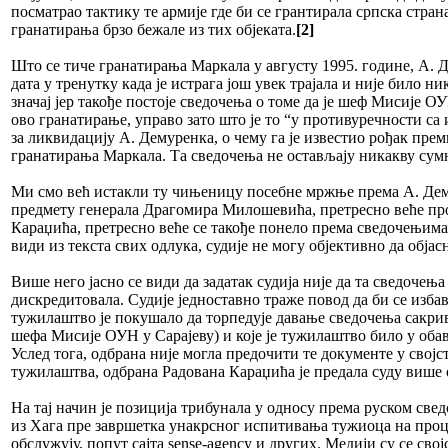
посматрао тактику те армије где би се грантирала српска стра
гранатирања брзо бежале из тих објеката.
[2]
Што се тиче гранатирања Маркала у августу 1995. године, А. Де
дата у тренутку када је истрага још увек трајала и није било 
значај јер такође постоје сведочења о томе да је шеф Мисије 
ово гранатирање, управо зато што је то “у противуречности са
за ликвидацију А. Демуренка, о чему га је известио рођак пр
гранатирања Маркала. Та сведочења не остављају никакву су
Ми смо већ истакли ту чињеницу посебне мржње према А. Дему
предмету генерала Драгомира Милошевића, претресно веће пр
Караџића, претресно веће се такође понело према сведочењима 
види из текста свих одлука, судије не могу објективно да обј
Више него јасно се види да задатак судија није да та сведочењ
дискредитовала. Судије једноставно траже повод да би се изб
тужилаштво је покушало да торпедује давање сведочења сакривш
шефа Мисије ОУН у Сарајеву) и које је тужилаштво било у обав
Услед тога, одбрана није могла предочити те документе у својст
тужилаштва, одбрана Радована Караџића је предала суду више од
На тај начин је позиција трибунала у односу према руском све
из Хага пре завршетка унакрсног испитивања тужиоца на процес
обслужују, попут сајта sense-agency и других. Медији су се с