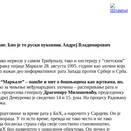
ане. Био је то руски пуковник Андреј Владимирович
ако нервозу у самом Трибуналу, тако и хистерију у “светским”
рању пијаце Маркале 28. августа 1995. године као злочин који
као важан део информативног рата Запада против Србије и Срба.
и “Маркале” – пашће и мит о бошњацима као жртвама, но,
сао за чињење међународних злочина – распиривање рата и
а процесима генералу
Драгомиру Милошевићу,
председнику
реј Демуренко је сведочио 14 и 15. јуна. На процесу Радовану
ка.
цеговине за време рата у БиХ, а нарочито у Сарајеву. Он је
ораца. У то исто време, премда не тако често и не тако
а босанска страна гађа своје сопствено становништво,
 БиХ био размештен у цивилним објектима. Он лично је