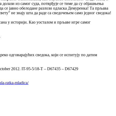
а долази из самог суда, потврђује се тиме да су објашњења
да се јавно обелодане разлози одласка Демуренка! Та прљава
ету” не знају шта да раде са сведочењем само једног сведока!
сана у историји. Као уосталом и прљаве игре самог
.
еко одговарајућих сведока, који се испитују по датим
ctober 2012. IT-95-5/18-T – D67435 – D67429
la-ratka-mladica/