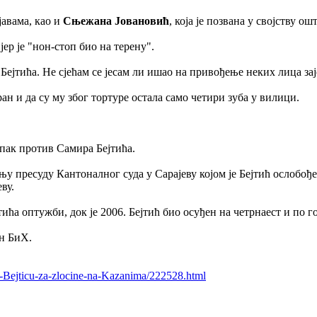
јавама, као и
Сњежана Јовановић
, која је позвана у својству ош
јер је "нон-стоп био на терену".
Бејтића. Не сјећам се јесам ли ишао на привођење неких лица за
ран и да су му због тортуре остала само четири зуба у вилици.
пак против Самира Бејтића.
 пресуду Кантоналног суда у Сарајеву којом је Бејтић ослобође
ву.
ића оптужби, док је 2006. Бејтић био осуђен на четрнаест и по г
ен БиХ.
e-Bejticu-za-zlocine-na-Kazanima/222528.html