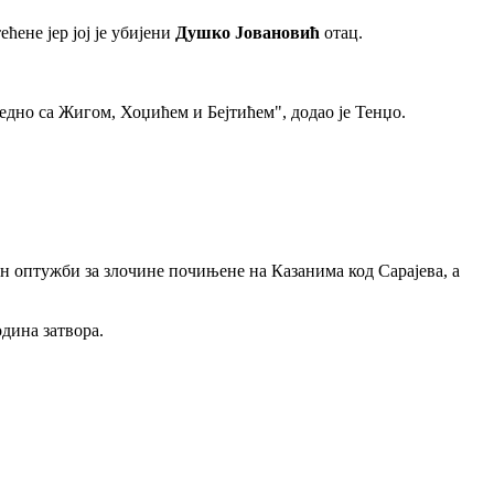
тећене јер јој је убијени
Душко Јовановић
отац.
једно са Жигом, Хоџићем и Бејтићем", додао је Тенџо.
н оптужби за злочине почињене на Казанима код Сарајева, а
одина затвора.