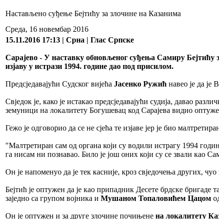
Настављено суђење Бејтићу за злочине на Казанима
Среда, 16 новембар 2016
15.11.2016 17:13 | Срна | Глас Српске
Сарајево - У наставку обновљеног суђења Самиру Бејтићу з
изјаву у истрази 1994. године дао под присилом.
Предсједавајући Судског вијећа
Јасенко Ружић
навео је да је
Свједок је, како је истакао предсједавајући судија, давао различ
земуници на локалитету Богушевац код Сарајева видио оптужено
Гежо је одговорио да се не сјећа те изјаве јер је био малтретира
"Малтретиран сам од органа који су водили истрагу 1994 године
га нисам ни познавао. Било је још оних који су се звали као Сам
Он је напоменуо да је тек касније, кроз свједочења других, ч
Бејтић је оптужен да је као припадник Десете брдске бригаде
заједно са групом војника и
Мушаном Топаловићем Цацом
о
Он је оптужен и за друге злочине почињене
на локалитету Ка