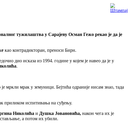
налног тужилаштва у Сарајеву Осман Гежо рекао је да је
же
као контрадикторан, преноси Бирн.
едочио дио исказа из 1994. године у којем је навео да је у
иколића
.
о је мркли мрак у земуници. Бејтића одраније нисам знао, тада
исак приликом испитивања на суђењу.
ргина Николића
и
Душка Јовановића,
након чега их је
остављање, а потом их убили.