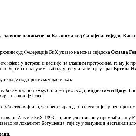
а злочине почињене на Казанима код Сарајева, свједок Канто
 Врховни суд Федерације БиХ указао на исказ свједока
Османа Ге
ите изјаве у истрази и касније на главним претресима, те му је пр
г Бејтића како узима сабљу у руку и забија је у врат
Ергина Н
н, те да је под притиском дао исказ.
. Ја сам видио гужву, било је пуно људи,
видио сам и Цацу
. Би
ир", изјавио је Гежо.
уо за убиство војника, те прецизирао да на њега није вршен прит
 такозване Армије БиХ 1993. године учествовао у премлаћивању
Е
двезао на локалитет Богушевца, гдје су у земуници наставили зл
зани
.