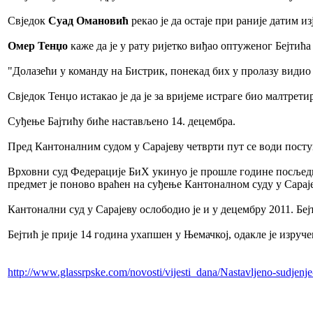
Свједок
Суад Омановић
рекао је да остаје при раније датим из
Омер Тенџо
каже да је у рату ријетко виђао оптуженог Бејтића 
"Долазећи у команду на Бистрик, понекад бих у пролазу видио 
Свједок Тенџо истакао је да је за вријеме истраге био малтрети
Суђење Бајтићу биће настављено 14. децембра.
Пред Кантоналним судом у Сарајеву четврти пут се води посту
Врховни суд Федерације БиХ укинуо је прошле године посљедњу
предмет је поново враћен на суђење Кантоналном суду у Сараје
Кантонални суд у Сарајеву ослободио је и у децембру 2011. Бејт
Бејтић је прије 14 година ухапшен у Њемачкој, одакле је изруч
http://www.glassrpske.com/novosti/vijesti_dana/Nastavljeno-sudjenj