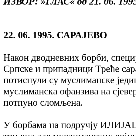
ИЗВОР: »ГЛАС« од 21. 06. 1995
22. 06. 1995. САРАЈЕВО
Након дводневних борби, спец
Српске и припадници Треће сара
потиснули су муслиманске једин
муслиманска офанзива на сјевер
потпуно сломљена.
У борбама на подручју ИЛИЈАШ