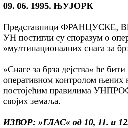
09. 06. 1995. ЊУЈОРК
Представници ФРАНЦУСКЕ, 
УН постигли су споразум о оп
»мултинационалних снага за брз
»Снаге за брза дејства« ће бити
оперативном контролом њених к
постојећим правилима УНПРОФ
својих земаља.
ИЗВОР: »ГЛАС« од 10, 11. и 12.