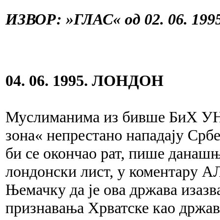
ИЗВОР: »ГЛАС« од 02. 06. 1995
04. 06. 1995. ЛОНДОН
Муслиманима из бивше БиХ УН 
зона« непрестано нападају Србе
би се окончао рат, пише дан
лондонски лист, у коментару
Њемачку да је ова држава изаз
признавања Хрватске као држав