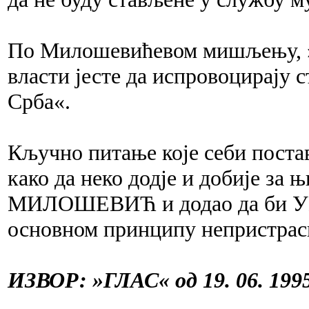
По Милошевићевом мишљењу, 
власти јесте да испровоцирају 
Срба«.
Кључно питање које себи поста
како да неко додје и добије за њ
МИЛОШЕВИЋ и додао да би УН 
основном принципу непристрас
ИЗВОР: »ГЛАС« од 19. 06. 1995