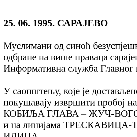
25. 06. 1995. САРАЈЕВО
Муслимани од синоћ безуспјешн
одбране на више праваца сараје
Информативна служба Главног 
У саопштењу, које је доставље
покушавају извршити пробој 
КОБИЉА ГЛАВА – ЖУЧ-ВОГО
и на линијама ТРЕСКАВИЦА
ИЛИЏА.