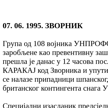
07. 06. 1995. ЗВОРНИК
Група од 108 војника УНПРОФО
заробљене као превентивну заш
прешла је данас у 12 часова по
КАРАКАЈ код Зворника и упутил
се налазе припадници шпанског,
британског контингента снага 
Специјални изасланик предсј