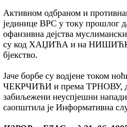
Активном одбраном и противна
јединице ВРС у току прошлог да
офанзивна дејства муслиманских
су код ХАЏИЋА и на НИШИЋКОЈ
бјекство.
Јаче борбе су водјене током но
ЧЕКРЧИЋИ и према ТРНОВУ, до
забиљежени неуспјешни напади 
саопштила је Информативна сл