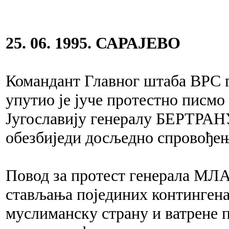
25. 06. 1995. САРАЈЕВО
Командант Главног штаба ВР
упутио је јуче протестно пис
Југославију генералу БЕРТРА
обезбиједи досљедно спровођ
Повод за протест генерала МЛ
стављања појединих континген
муслиманску страну и ватрене