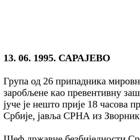
13. 06. 1995. САРАЈЕВО
Група од 26 припадника мировн
заробљене као превентивну заш
јуче је нешто прије 18 часова 
Србије, јавља СРНА из Зворник
Шеф државне безбиједности 