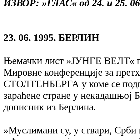
ИЗВОР: »ГЛАС« од 24. и 25. 06
23. 06. 1995. БЕРЛИН
Њемачки лист »ЈУНГЕ ВЕЛТ« пр
Мировне конференције за пре
СТОЛТЕНБЕРГА у коме се подвл
зараћене стране у некадашњој 
дописник из Берлина.
»Муслимани су, у ствари, Срби 