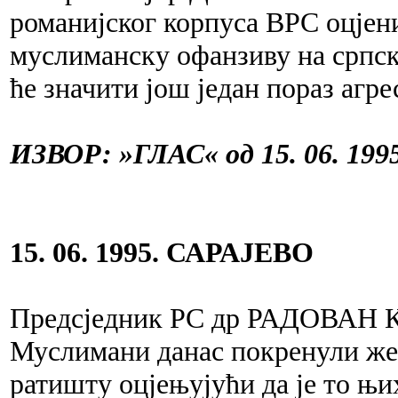
романијског корпуса ВРС оцјен
муслиманску офанзиву на српске
ће значити још један пораз агре
ИЗВОР: »ГЛАС« од 15. 06. 1995
15. 06. 1995. САРАЈЕВО
Предсједник РС др РАДОВАН К
Муслимани данас покренули жес
ратишту оцјењујући да је то њ