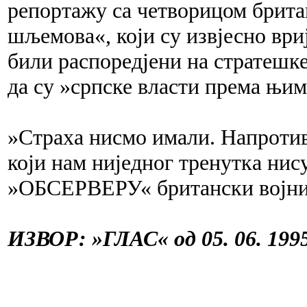
репортажу са четворицом брит
шљемова«, који су извјесно вр
били распоредјени на стратешке
да су »српске власти према њим
»Страха нисмо имали. Напротив
који нам ниједног тренутка нис
»ОБСЕРВЕРУ« британски војни
ИЗВОР: »ГЛАС« од 05. 06. 1995