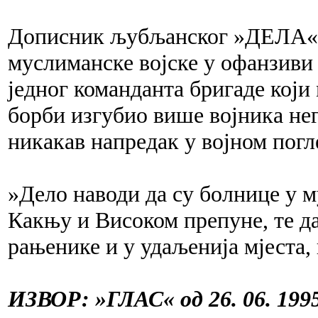
Дописник љубљанског »ДЕЛА« 
муслиманске војске у офанзиви 
једног команданта бригаде који 
борби изгубио више војника нег
никакав напредак у војном погл
»Дело наводи да су болнице у 
Какњу и Високом препуне, те д
рањенике и у удаљенија мјеста,
ИЗВОР: »ГЛАС« од 26. 06. 1995