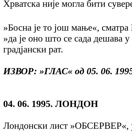
Хрватска није могла бити сувер
»Босна је то још мање«, сматр
»да је оно што се сада дешава у
градјански рат.
ИЗВОР: »ГЛАС« од 05. 06. 1995
04. 06. 1995. ЛОНДОН
Лондонски лист »ОБСЕРВЕР«, у