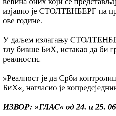
већина оних који се представља
изјавио је СТОЛТЕНБЕРГ на пр
ове године.
У даљем излагању СТОЛТЕНБЕРГ
тлу бивше БиХ, истакао да би г
реалности.
»Реалност је да Срби контролиш
БиХ«, нагласио је копредсједни
ИЗВОР: »ГЛАС« од 24. и 25. 06