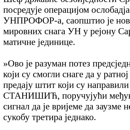
посредује операцијом ослобадј
УНПРОФОР-а, саопштио је нови
мировних снага УН у рејону Сар
матичне јединице.
»Ово је разуман потез предсј
који су смогли снаге да у ратно
предају штит који су направил
СТАНИШИЋ, поручујући међунар
сигнал да је вријеме да заузме 
сукобу третира једнако.