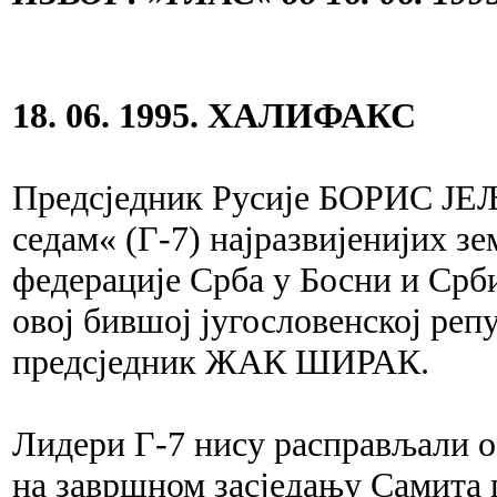
18. 06. 1995. ХАЛИФАКС
Предсједник Русије БОРИС ЈЕЉ
седам« (Г-7) најразвијенијих з
федерације Срба у Босни и Србиј
овој бившој југословенској реп
предсједник ЖАК ШИРАК.
Лидери Г-7 нису расправљали 
на завршном засједању Самита