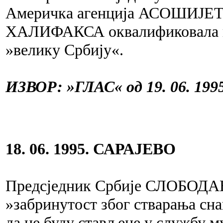
Америчка агенција АСОШИЈЕТЕД
ХАЛИФАКСА оквалификовала п
»велику Србију«.
ИЗВОР: »ГЛАС« од 19. 06. 1995
18. 06. 1995. САРАЈЕВО
Предсједник Србије СЛОБОДА
»забринутост због стварања сна
да не буду стављене у службу 