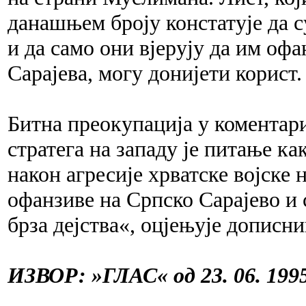
данашњем броју констатује да 
и да само они вјерују да им офа
Сарајева, могу донијети корист.
Битна преокупација у коментар
стратега на западу је питање ка
након агресије хрватске војске
офанзиве на Српско Сарајево и
брза дејства«, оцјењује дописн
ИЗВОР: »ГЛАС« од 23. 06. 1995