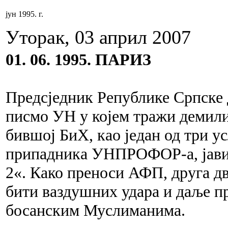
јун 1995. г.
Уторак, 03 април 2007
01. 06. 1995. ПАРИЗ
Предсједник Републике Српск
писмо УН у којем тражи демили
бившој БиХ, као један од три у
припадника УНПРОФОР-а, јави
2«. Како преноси АФП, друга дв
бити ваздушних удара и даље п
босанским Муслиманима.