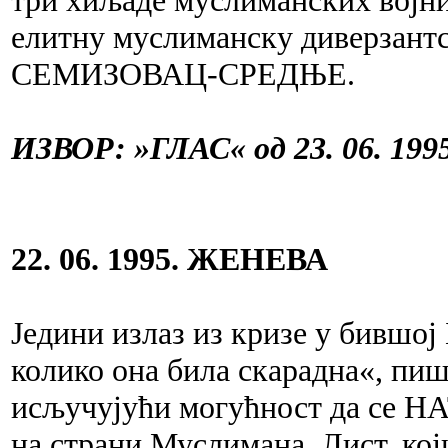
три хиљаде муслиманских војн
елитну муслиманску диверзантс
СЕМИЗОВАЦ-СРЕДЊЕ.
ИЗВОР: »ГЛАС« од 23. 06. 1995
22. 06. 1995. ЖЕНЕВА
Једини излаз из кризе у бившој 
колико она била скарадна«, п
исључујући могућност да се НА
на страни Муслимана. Лист, који