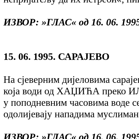
ИЗВОР: »ГЛАС« од 16. 06. 1995
15. 06. 1995. САРАЈЕВО
На сјеверним дијеловима сараје
која води од ХАЏИЋА преко 
у поподневним часовима воде се
одолијевају нападима муслиман
ИЗВОР: »ГЛАС« од 16. 06. 1995