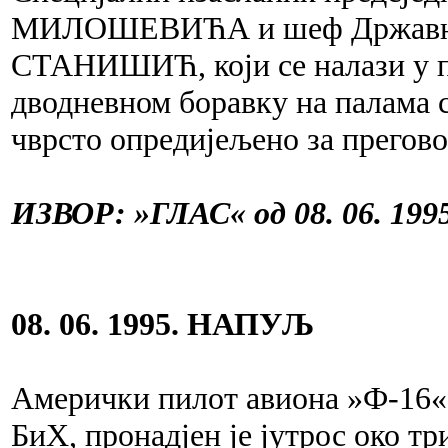
МИЛОШЕВИЋА и шеф Државне 
СТАНИШИЋ, који се налази у пра
дводневном боравку на палама с
чврсто опредијељено за прегово
ИЗВОР: »ГЛАС« од 08. 06. 1995
08. 06. 1995. НАПУЉ
Амерички пилот авиона »Ф-16« к
БиХ, пронадјен је јутрос око тр