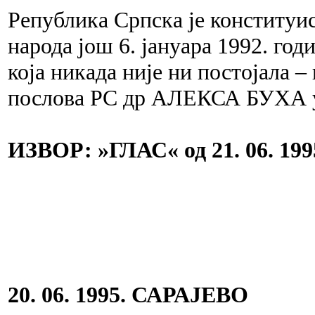
Република Српска је конституи
народа још 6. јануара 1992. год
која никада није ни постојала –
послова РС др АЛЕКСА БУХА 
ИЗВОР: »ГЛАС« од 21. 06. 199
20. 06. 1995. САРАЈЕВО