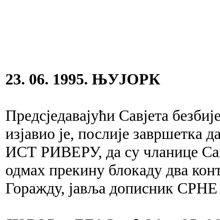
23. 06. 1995. ЊУЈОРК
Предсједавајући Савјета без
изјавио је, послије завршетка 
ИСТ РИВЕРУ, да су чланице Сав
одмах прекину блокаду два ко
Горажду, јавља дописник СРНЕ 