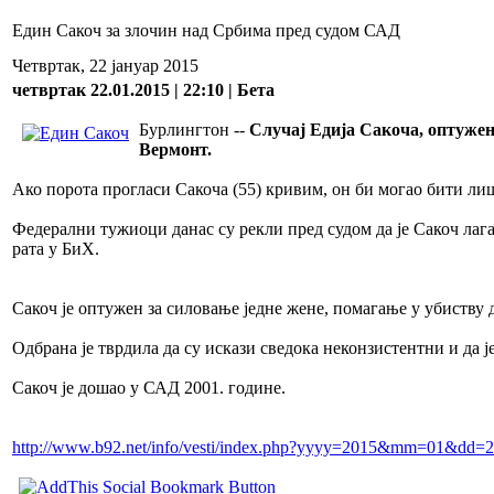
Един Сакоч за злочин над Србима пред судом САД
Четвртак, 22 јануар 2015
четвртак 22.01.2015 | 22:10 | Бета
Бурлингтон --
Случај Едија Сакоча, оптужено
Вермонт.
Ако порота прогласи Сакоча (55) кривим, он би могао бити л
Федерални тужиоци данас су рекли пред судом да је Сакоч лага
рата у БиХ.
Сакоч је оптужен за силовање једне жене, помагање у убиству д
Одбрана је тврдила да су искази сведока неконзистентни и да ј
Сакоч је дошао у САД 2001. године.
http://www.b92.net/info/vesti/index.php?yyyy=2015&mm=01&dd