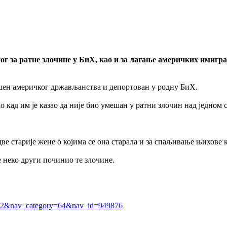
г за ратне злочине у БиХ, као и за лагање америчких имигр
ишен америчког држављанства и депортован у родну БиХ.
о кад им је казао да није био умешан у ратни злочин над једном 
ве старије жене о којима се она старала и за спаљивање њихове 
е неко други починио те злочине.
=22&nav_category=64&nav_id=949876