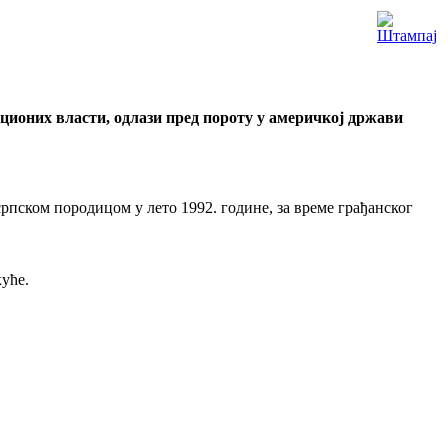
ационих власти, одлази пред пороту у америчкој држави
српском породицом у лето 1992. године, за време грађанског
куће.